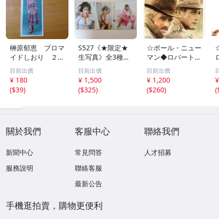
榊原郁恵 ブロマ
S527《★限定★
☆ポール・ニュー
イドしおり ２枚
生写真》全3種セ
マン◆ロバート・
組 レトロ 送料
ット【井口裕香】
レッドフォード◆
目前出價
目前出價
目前出價
１１０円 未開封
FLASH（フラッシ
サイン入り写真◆
¥ 180
¥ 1,500
¥ 1,200
¥
ュ）2026年8月18
30x20㎝☆
(
$39
)
(
$325
)
(
$260
)
(
日・25日合併号
★セブンネット限
定特典★ ☆送料
一律☆
關於我們
客服中心
聯絡我們
新聞中心
常見問答
人才招募
服務說明
聯絡客服
最新公告
手機逛拍賣，購物更便利