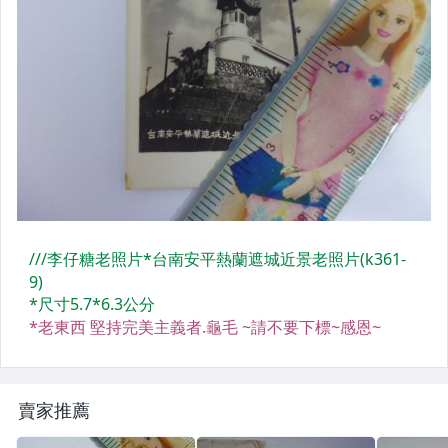
電影
中醫舊書
郵戳
畫冊
明星雜誌
明信片
明星彩頁廣告
二手CD唱片
LP黑膠唱片
懷舊漫畫
賣家推薦
地圖