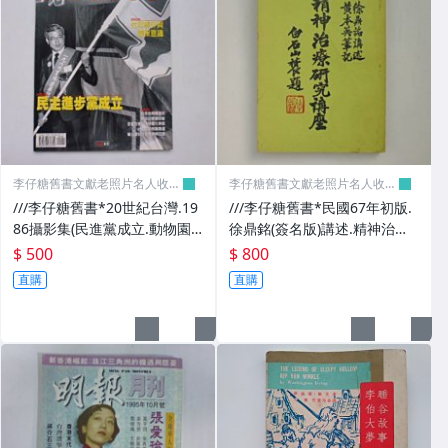
其它
李仔糖舊書文獻老照片名人收藏
李仔糖舊書文獻老照片名人收藏
館
館
///李仔糖舊書*20世紀台灣.19
///李仔糖舊書*民國67年初版.
86攝影集(民進黨成立.動物園
徐鼎銘(簽名版)講述.精神治療
喬遷)(k507)
研究獎座(精神催眠等)(k372)
$ 500
$ 800
直購
直購