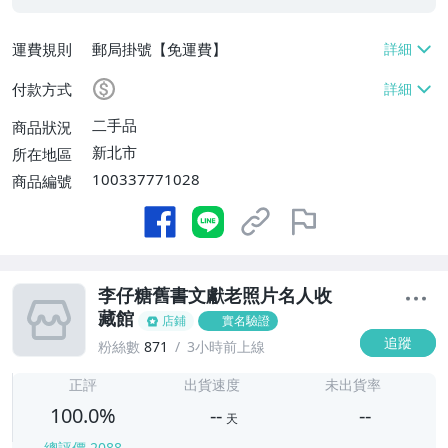
運費規則
郵局掛號【免運費】
付款方式
二手品
商品狀況
新北市
所在地區
100337771028
商品編號
李仔糖舊書文獻老照片名人收
藏館
店鋪
實名驗證
追蹤
粉絲數
871
3小時前上線
-
-
正評
出貨速度
未出貨率
100.0%
--
--
天
總評價
2088