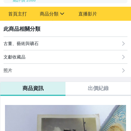
-
首頁主打
商品分類
直播影片
-
sign
2
古董、藝術與礦石
文獻收藏品
舊書
照片
文獻史料
老照片
商品資訊
出價紀錄
郵票
名人書信
徽章