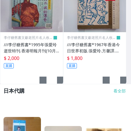
李仔糖舊書文獻老照片名人收藏
李仔糖舊書文獻老照片名人收藏
館
館
///李仔糖舊書*1995年張愛玲
///李仔糖舊書*1967年香港今
逝世特刊.香港明報月刊(10月
日世界初版.張愛玲.方馨譯.睡
號)(k323)
谷故事.李伯大夢(k338)
$ 2,000
$ 1,800
直購
直購
日本代購
看全部