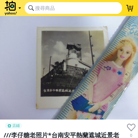
店鋪
///李仔糖老照片*台南安平熱蘭遮城近景老
0