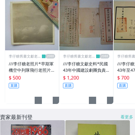
紀念品
全新CD唱片
LP全新黑膠
懷舊廣告
明星照片
李仔糖舊書文獻老照
李仔糖舊書文獻老照
李仔糖舊
片名人收藏館
片名人收藏館
片名人收
///李仔糖老照片*早期軍
///李仔糖文獻史料*民國
///李仔
明星錄
機空中列隊飛行老照片(k
43年中國建設劇團負責
43年至4
359-4)
人王天德毛筆字函呈台北
委任狀共
懷舊童玩
$ 500
$ 1,200
$ 700
市長高玉樹(s6811-2)
直購
直購
直購
二手DVD/VCD
寫真集
紙鈔
賣家最新刊登
看更多
攝影集