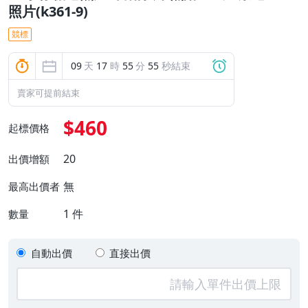
照片(k361-9)
競標
09
天
17
時
55
分
54
秒結束
賣家可提前結束
$460
起標價格
20
出價增額
無
最高出價者
1
件
數量
自動出價
直接出價