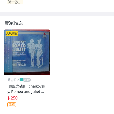
賣家推薦
人氣賣家
喬志的店
[原版光碟]F Tchaikovsk
y: Romeo and Juliet M
ADE IN GERMANY
$ 250
競標