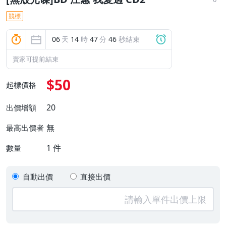
競標
06
天
14
時
47
分
45
秒結束
賣家可提前結束
$50
起標價格
20
出價增額
無
最高出價者
1
件
數量
自動出價
直接出價