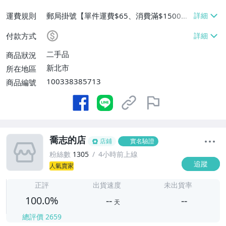
運費規則
郵局掛號【單件運費$65、消費滿$1500免
運費】
付款方式
二手品
商品狀況
新北市
所在地區
100338385713
商品編號
喬志的店
店鋪
實名驗證
粉絲數
1305
4小時前上線
追蹤
人氣賣家
-
-
正評
出貨速度
未出貨率
100.0%
--
--
天
總評價
2659