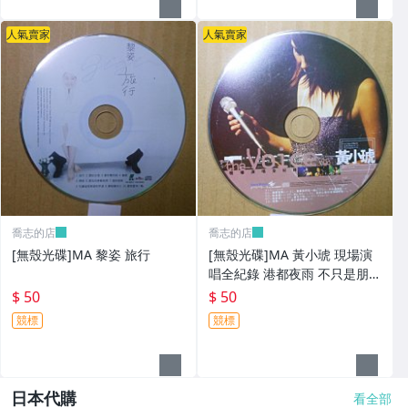
人氣賣家
人氣賣家
喬志的店
喬志的店
[無殼光碟]MA 黎姿 旅行
[無殼光碟]MA 黃小琥 現場演
唱全紀錄 港都夜雨 不只是朋友
我要我們在一起
$ 50
$ 50
競標
競標
日本代購
看全部