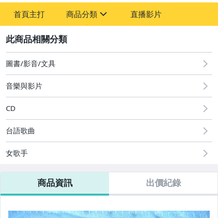
-
首頁主打
商品分類
直播影片
-
sign
2
圖書/影音/文具
音樂與影片
國語光碟
台語光碟
CD
古典光碟
台語歌曲
爵士樂
女歌手
音樂光碟
商品資訊
出價紀錄
粵語光碟
客語光碟