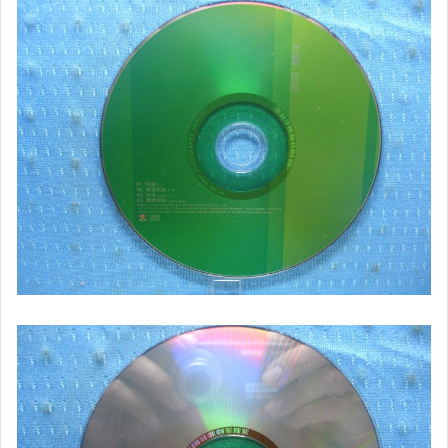
日語光碟
韓語光碟
西洋光碟
相聲國劇光碟
連續據 DVD光碟
電影電視電玩原聲帶
卡拉OK DVD光碟
卡拉OK VCD光碟
DVD演唱會光碟
DVD電影光碟
原版卡帶