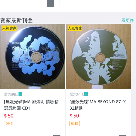
賣家最新刊登
看更多
人氣賣家
人氣賣家
喬志的店
喬志的店
[無殼光碟]MA 游鴻明 情歌精
[無殼光碟]MA BEYOND 87-91
選最終回 CD1
32精選
$ 50
$ 50
競標
競標