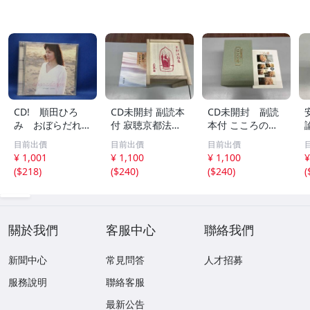
CD! 順田ひろ
CD未開封 副読本
CD未開封 副読
み おぼらだれ
付 寂聴京都法話
本付 こころの
ん 帯付き OM
集 ユーキャン
扉 河合隼雄講話
目前出價
目前出價
目前出價
CD-16 42405
集
¥ 1,001
¥ 1,100
¥ 1,100
¥
(
$218
)
(
$240
)
(
$240
)
(
關於我們
客服中心
聯絡我們
新聞中心
常見問答
人才招募
服務說明
聯絡客服
最新公告