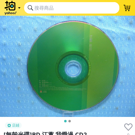
店鋪
[無殼光碟]BD 江蕙 我愛過 CD2
0