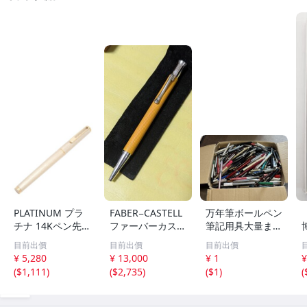
PLATINUM プラ
FABER−CASTELL
万年筆ボールペン
チナ 14Kペン先
ファーバーカステ
筆記用具大量まと
万年筆 ゴールド×
ル伯爵 ギロシェ
め4kgオーバー 万
目前出價
目前出價
目前出價
ホワイト系【いお
サハラ ボールペ
年筆 ボールペン
¥ 5,280
¥ 13,000
¥ 1
¥
き質店】
ン レア色
文房具 筆記用具
(
$1,111
)
(
$2,735
)
(
$1
)
(
未検品
0