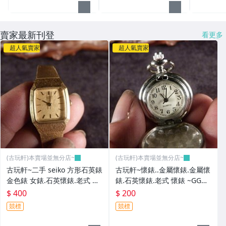
賣家最新刊登
看更多
超人氣賣家
超人氣賣家
(古玩軒)本賣場並無分店~
(古玩軒)本賣場並無分店~
古玩軒~二手 seiko 方形石英錶
古玩軒~懷錶..金屬懷錶.金屬懷
金色錶 女錶.石英懷錶.老式 懷
錶.石英懷錶.老式 懷錶 ~GGG9
錶 ~GGG92
1
$ 400
$ 200
競標
競標