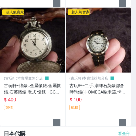
超人氣賣家
超人氣賣家
(古玩軒)本賣場並無分店~
(古玩軒)本賣場並無分店~
古玩軒~懷錶..金屬懷錶.金屬懷
古玩軒~二手.潮牌石英錶都會
錶.石英懷錶.老式 懷錶 ~GGG9
時尚錶(非OMEGA歐米茄.卡迪
0
亞.浪琴.大海馬)GGG89
$ 400
$ 100
競標
競標
日本代購
看全部