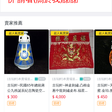
賣家推薦
超人氣賣家
超人氣賣家
超人氣賣
(古玩軒)本賣場並無
(古玩軒)本賣場並無
(古玩軒)
分店~
分店~
分店~
古玩軒~民國65年總統蔣
古玩軒~神桌刺繡.凸棉金
古玩軒~
公九秩誕辰紀念陶瓷空酒
蔥中龍刺繡桌布.福星高
蜜.金珀.
瓶 紀念酒瓶~PPP180
照中龍凸繡.福星高照中
金紅珀.桶
$ 300
$ 4,000
$ 450
龍刺繡桌裙(非福祿壽八
項鍊.KH
競標
競標
競標
仙彩)EEE676