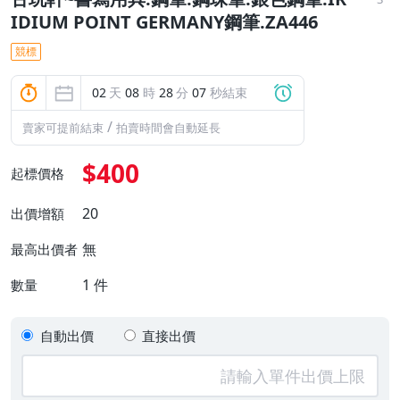
IDIUM POINT GERMANY鋼筆.ZA446
競標
02
天
08
時
28
分
07
秒結束
/
賣家可提前結束
拍賣時間會自動延長
$400
起標價格
20
出價增額
無
最高出價者
1
件
數量
自動出價
直接出價