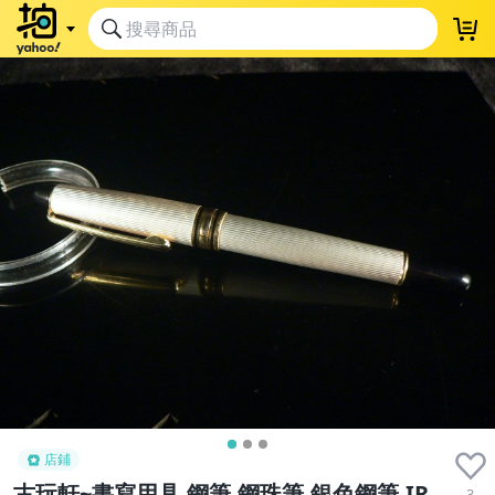
店鋪
古玩軒~書寫用具.鋼筆.鋼珠筆.銀色鋼筆.IR
3