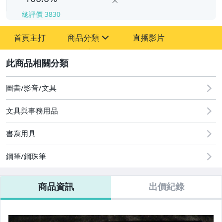
總評價
3830
-
-
首頁主打
商品分類
直播影片
sign
其它
2
圖書/影音/文具
文具與事務用品
書寫用具
鋼筆/鋼珠筆
商品資訊
出價紀錄