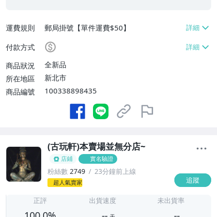
運費規則
郵局掛號【單件運費$50】
付款方式
全新品
商品狀況
新北市
所在地區
100338898435
商品編號
(古玩軒)本賣場並無分店~
店鋪
實名驗證
粉絲數
2749
23分鐘前上線
追蹤
-
超人氣賣家
-
正評
出貨速度
未出貨率
100.0%
--
--
天