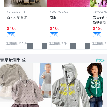
Y6129375718
Y5074059529
((Sweet H
百元女嬰童裝
衣服
((Sweet
貨熱賣款
衣(立領
$ 100
$ 100
$ 180
內刷毛內
直購
直購
直購
近期銷量 138 件
近期銷量 3 件
近期銷量 2
賣家最新刊登
看更多