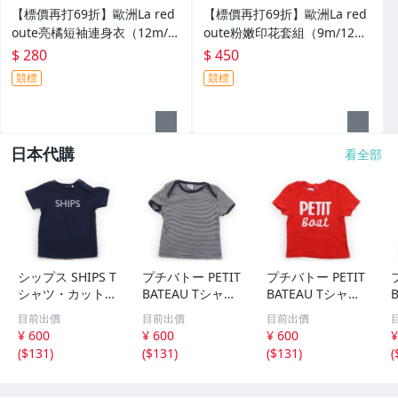
【標價再打69折】歐洲La red
【標價再打69折】歐洲La red
oute亮橘短袖連身衣（12m/1
oute粉嫩印花套組（9m/12m/
8m）NEXT/1/2/Polo/TCP/Bod
18m）Zara/Gap/H&M/Oshko
$ 280
$ 450
en/
sh
競標
競標
日本代購
看全部
シップス SHIPS T
プチバトー PETIT
プチバトー PETIT
シャツ・カットソ
BATEAU Tシャ
BATEAU Tシャ
ー 90サイズ 女の
ツ・カットソー 9
ツ・カットソー 8
目前出價
目前出價
目前出價
子 子供服 ベビー
5サイズ 男の子
0サイズ 男の子
¥ 600
¥ 600
¥ 600
¥
服 キッズ
子供服 ベビー服
子供服 ベビー服
(
$131
)
(
$131
)
(
$131
)
(
キッズ
キッズ