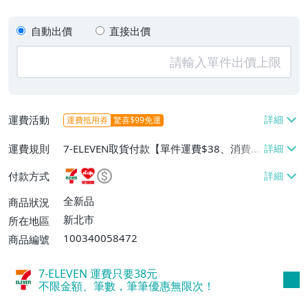
自動出價
直接出價
運費活動
運費抵用券
驚喜$99免運
運費規則
7-ELEVEN取貨付款【單件運費$38、消費滿
$3000免運費】、萊爾富取貨付款【單件運
付款方式
費$60、消費滿$3000免運費】、郵局掛號
【單件運費$50、消費滿$3000免運費】
全新品
商品狀況
新北市
所在地區
100340058472
商品編號
7-ELEVEN 運費只要
38
元
不限金額、筆數，筆筆優惠無限次！