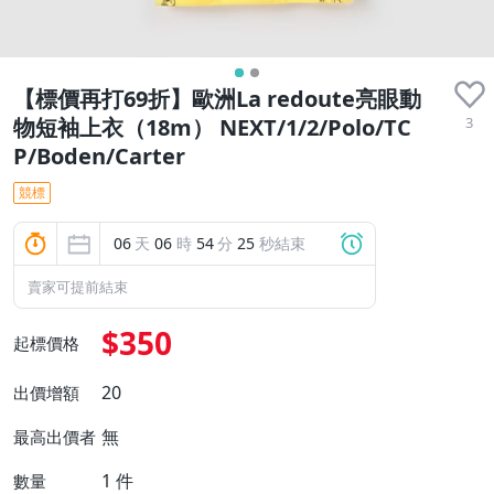
【標價再打69折】歐洲La redoute亮眼動
3
物短袖上衣（18m） NEXT/1/2/Polo/TC
P/Boden/Carter
競標
06
天
06
時
54
分
24
秒結束
賣家可提前結束
$350
起標價格
20
出價增額
無
最高出價者
1
件
數量