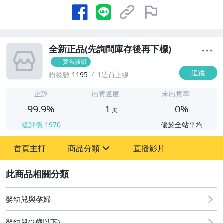
全新正品(先詢問庫存後再下標)
實名驗證
追蹤
粉絲數
1195
1週前上線
1
正評
出貨速度
未出貨率
99.9%
1
0%
天
總評價
1970
優於全站平均
首頁主打
商品分類
直播影片
sign
2
嬰幼兒與孕婦
居家、家具與園藝
嬰幼兒與孕婦
嬰幼兒(2歲以下)