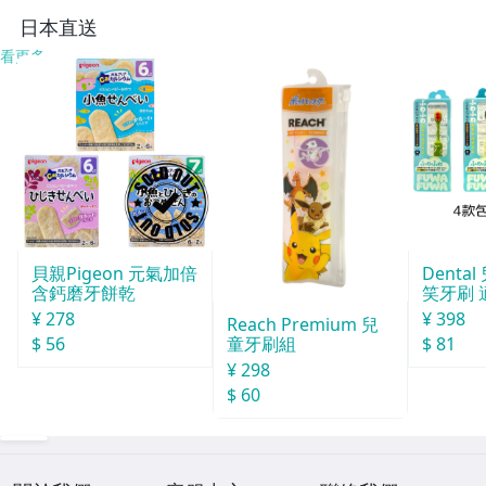
日本直送
看更多
貝親Pigeon 元氣加倍
Denta
含鈣磨牙餅乾
笑牙刷 
6歲
¥ 278
¥ 398
Reach Premium 兒
$ 56
$ 81
童牙刷組
¥ 298
$ 60