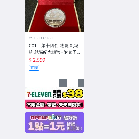
Y5130932160
C01---第十四任 總統.副總
統 就職紀念銀幣--附盒子
證書
$ 2,599
直購