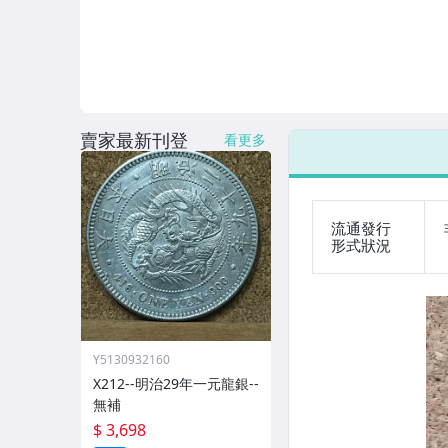
賣家最新刊登
看更多
流通發行
形式狀況
Y5130932160
X212--明治29年一元龍銀--
無補
$ 3,698