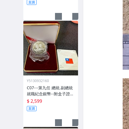
直購
Y5130932160
C07---第九任 總統.副總統
就職紀念銀幣--附盒子證書
(無外紙盒)
$ 2,599
直購