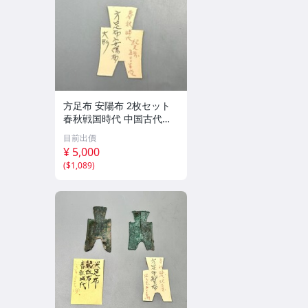
方足布 安陽布 2枚セット
春秋戦国時代 中国古代銭
貨 布貨 布幣 銅銭 古銭 コ
目前出價
レクション 貨幣
¥ 5,000
(
$1,089
)