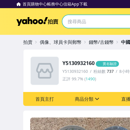
首頁
購物中心
帳務中心
信箱
App下載
Yahoo拍賣
拍賣
偶像、球員卡與郵幣
錢幣/古錢幣
中
Y5130932160
實名驗證
Y5130932160
粉絲數
737
8小
正評
99.7%
(
1490
)
首頁主打
商品分類
直
sign
古董、藝術與礦石
偶像、球員卡與郵幣