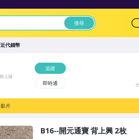
搜尋
國近代錢幣
追蹤
時前上線
即時通
播影片
B16--開元通寶 背上興 2枚