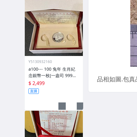
Y5130932160
a100--- 100 兔年 生肖紀
念銀幣一枚(一盎司 999銀)
--附盒子.證書.收據
$ 2,499
直購