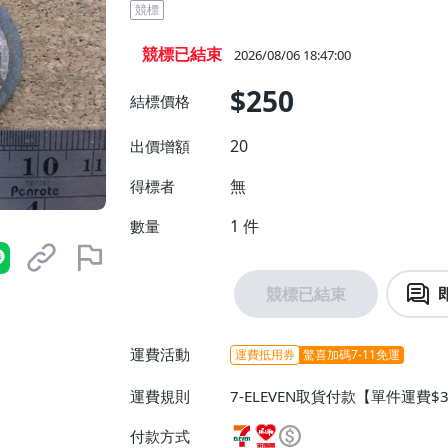
競標
競標已結束
2026/08/06 18:47:00
$250
結標價格
20
出價增額
無
得標者
1
件
數量
競標已結束
運費活動
運費抵用券
驚喜加碼7-11免運
運費規則
7-ELEVEN取貨付款【單件運費$
費】、萊爾富取貨付款【單件運費$
付款方式
費】、郵局掛號【單件運費$40、