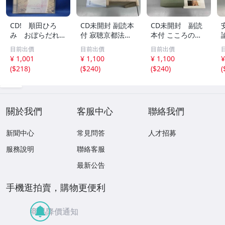
CD! 順田ひろ
CD未開封 副読本
CD未開封 副読
み おぼらだれ
付 寂聴京都法話
本付 こころの
ん 帯付き OM
集 ユーキャン
扉 河合隼雄講話
目前出價
目前出價
目前出價
CD-16 42405
集
¥ 1,001
¥ 1,100
¥ 1,100
¥
(
$218
)
(
$240
)
(
$240
)
(
關於我們
客服中心
聯絡我們
新聞中心
常見問答
人才招募
服務說明
聯絡客服
最新公告
手機逛拍賣，購物更便利
商品降價通知