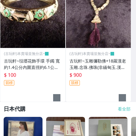
(古玩軒)本賣場並無分店~
(古玩軒)本賣場並無分店~
古玩軒~琺瑯花飾手環 手鐲 寬
古玩軒~玉雕彌勒佛+18羅漢老
約1.4公分內圍直徑約6.1公分
玉雕.念珠.佛珠(非緬甸玉.漢白
(非緬甸玉.翡翠.藍寶)GGG99
玉.雞血石.紫羅藍.舒俱萊.綠松
$ 100
$ 900
石.澎湖文石)GGG98
競標
競標
日本代購
看全部