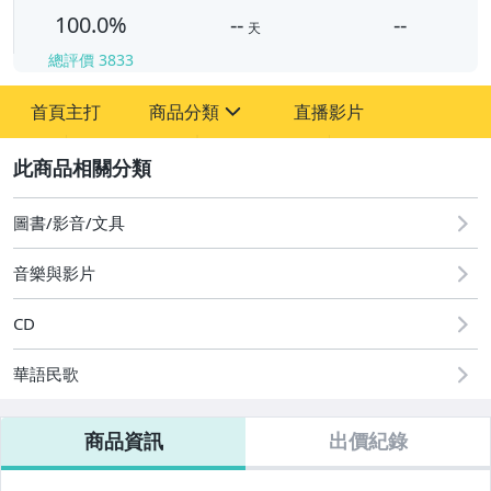
100.0%
--
--
天
總評價
3833
-
-
首頁主打
商品分類
直播影片
sign
其它
2
圖書/影音/文具
音樂與影片
CD
華語民歌
商品資訊
出價紀錄