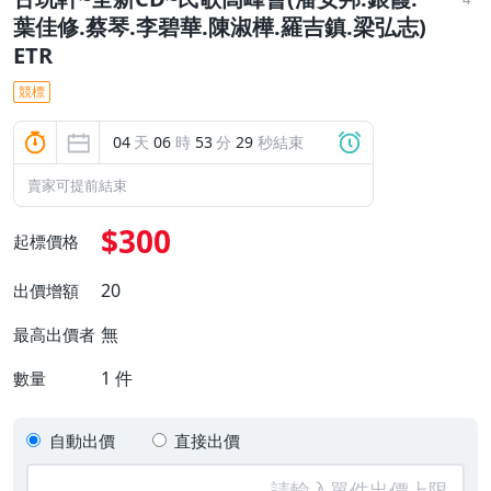
葉佳修.蔡琴.李碧華.陳淑樺.羅吉鎮.梁弘志)
ETR
競標
04
天
06
時
53
分
28
秒結束
賣家可提前結束
$300
起標價格
20
出價增額
無
最高出價者
1
件
數量
自動出價
直接出價