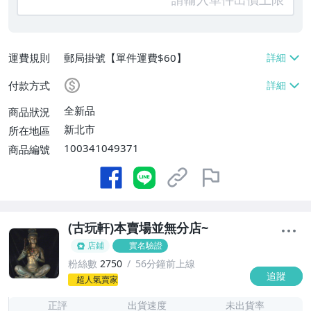
運費規則
郵局掛號【單件運費$60】
付款方式
全新品
商品狀況
新北市
所在地區
100341049371
商品編號
(古玩軒)本賣場並無分店~
店鋪
實名驗證
粉絲數
2750
56分鐘前上線
追蹤
-
超人氣賣家
-
正評
出貨速度
未出貨率