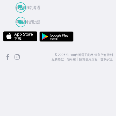
買賣即時溝通
商品到貨動態
APP Store
Google Play
facebook
Instagram
©
2026
Yahoo台灣電子商務 保留所有權利
服務條款
隱私權
拍賣使用規範
交易安全