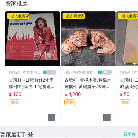
賣家推薦
超人氣賣家
超人氣賣家
超人氣賣
(古玩軒)本賣場並無
(古玩軒)本賣場並無
(古玩軒)
分店~
分店~
分店~
古玩軒~(LP唱片)12寸黑
古玩軒~黃楊木雕.黃楊木
古玩軒~
膠~排行金曲 1 電視迪斯
雕擺件.黃楊獅子.木雕瑞
威 認識
可比賽冠軍~KMG541
獸.黃楊木精雕擺件.文玩.
$ 100
$ 4,200
$ 50
木雕.木器.獅子木雕一對.
競標
競標
競標
老件
賣家最新刊登
看更多