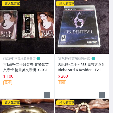
超人氣賣家
超人氣賣家
(古玩軒)本賣場並無分店~
(古玩軒)本賣場並無分店~
古玩軒~二手錄音帶.黃鶯鶯英
古玩軒~二手~ PS3 惡靈古堡6
文專輯 情畫英文專輯~GGG10
Biohazard 6 Resident Evil 6
1
-英文~GGG100
$ 100
$ 200
競標
競標
超人氣賣家
超人氣賣家