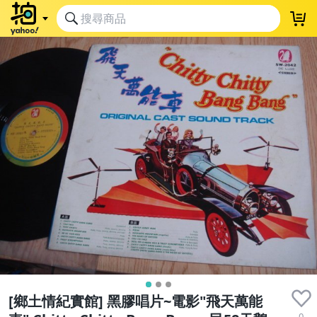
[鄉土情紀實館] 黑膠唱片~電影"飛天萬能
0