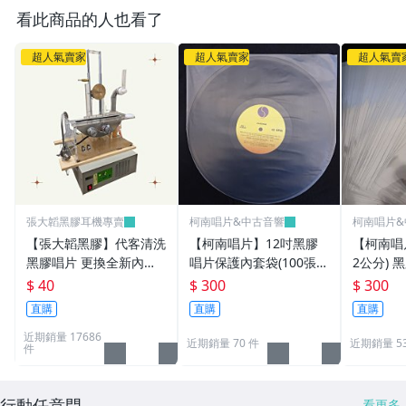
看此商品的人也看了
超人氣賣家
超人氣賣家
超人氣賣
張大韜黑膠耳機專賣
柯南唱片&中古音響
柯南唱片&
【張大韜黑膠】代客清洗
【柯南唱片】12吋黑膠
【柯南唱片
黑膠唱片 更換全新內套
唱片保護內套袋(100張/
2公分)
(內袋)外套(外袋) 採用汪
包) 抗靜電半圓內套袋(台
護 外套 
$ 40
$ 300
$ 300
式超音波洗唱片機 洗片
灣製高品質)
100張(
直購
直購
直購
近期銷量 17686
近期銷量 70 件
近期銷量 5
件
行動任意門
看更多