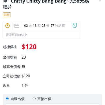
車" Chitty Chitty Bang Bang~民58天鵝
唱片
競標
02
天
18
時
23
分
56
秒結束
賣家可提前結束
$120
起標價格
20
出價增額
無
最高出價者
$120
立即結標價
1
件
數量
自動出價
直接出價