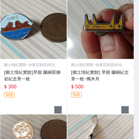
鄉土情紀實館~全家店到店60元
鄉土情紀實館~全家店到店60元
[鄉土情紀實館]早期 蘭嶼双獅
[鄉土情紀實館] 早期 蘭嶼紀念
岩紀念章一枚
章一枚~獨木舟
$ 300
$ 500
競標
競標