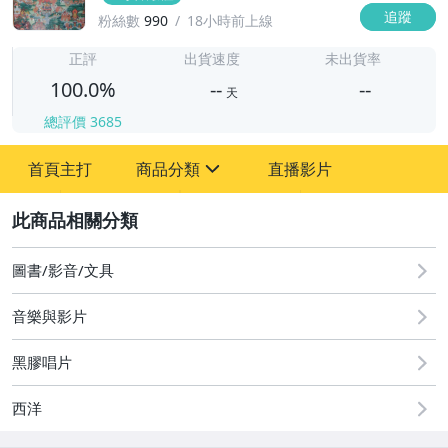
追蹤
粉絲數
990
18小時前上線
-
-
正評
出貨速度
未出貨率
100.0%
--
--
天
總評價
3685
-
首頁主打
商品分類
直播影片
-
sign
圖書/影音/文具
2
成人專區
圖書/影音/文具
古董、藝術與礦石
音樂與影片
玩具、模型與公仔
黑膠唱片
偶像、球員卡與郵幣
西洋
電玩遊戲與主機