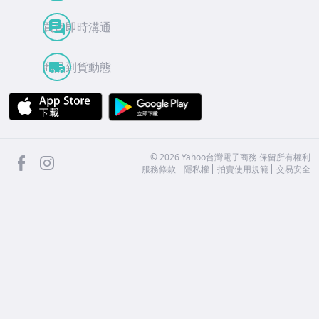
買賣即時溝通
商品到貨動態
APP Store
Google Play
facebook
Instagram
©
2026
Yahoo台灣電子商務 保留所有權利
服務條款
隱私權
拍賣使用規範
交易安全