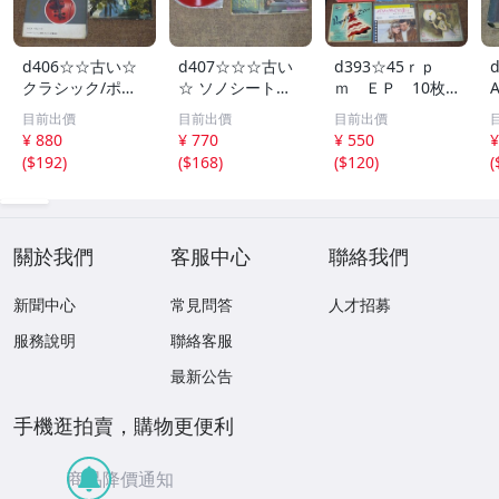
d406☆☆古い☆
d407☆☆☆古い
d393☆45ｒｐ
クラシック/ポピ
☆ ソノシートレ
ｍ ＥＰ 10枚 S
ュラーレコード☆
コード☆EP/ ☆全
ET☆
目前出價
目前出價
目前出價
EP/ ☆全9枚
3枚
¥ 880
¥ 770
¥ 550
¥
(
$192
)
(
$168
)
(
$120
)
(
關於我們
客服中心
聯絡我們
新聞中心
常見問答
人才招募
服務說明
聯絡客服
最新公告
手機逛拍賣，購物更便利
商品降價通知