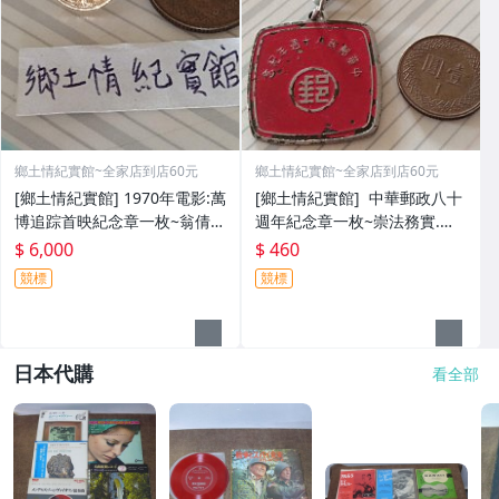
鄉土情紀實館~全家店到店60元
鄉土情紀實館~全家店到店60元
[鄉土情紀實館] 1970年電影:萬
[鄉土情紀實館] 中華郵政八十
博追踪首映紀念章一枚~翁倩
週年紀念章一枚~崇法務實.敬
玉.馮海主演~羅馬證章社.電話
業樂群~王叔朋敬贈~民國65年
$ 6,000
$ 460
六碼
競標
競標
日本代購
看全部