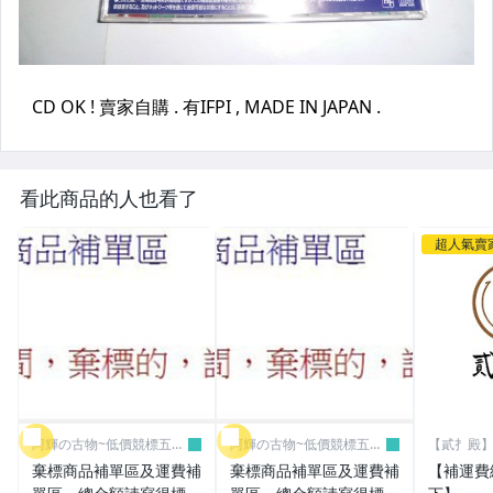
看此商品的人也看了
超人氣賣
阿輝の古物~低價競標五六
阿輝の古物~低價競標五六
【貳扌殿】
日結標
日結標
我
棄標商品補單區及運費補
棄標商品補單區及運費補
【補運費