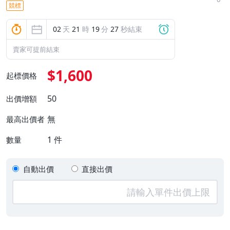
競標
02
天
21
時
19
分
26
秒結束
賣家可提前結束
$1,600
起標價格
50
出價增額
無
最高出價者
1
件
數量
自動出價
直接出價