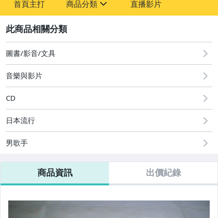
首頁主打
商品分類
直播影片
-
sign
圖書/影音/文具
2
圖書/影音/文具
音樂與影片
CD
日本流行
男歌手
商品資訊
出價紀錄