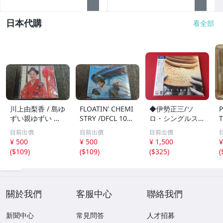
日本代購
看全部
川上由梨香 / 島ゆ
FLOATIN’ CHEMI
◆伊勢正三/ソ
ずい親ゆずい 民
STRY /DFCL 107
ロ・シングルス・
T
謡 CD /1A204
3/CD/1A203
プラス【Blu-spe
e
目前出價
目前出價
目前出價
c CD】紙ジャケ
¥ 500
¥ 500
¥ 1,500
¥
ット仕様 帯付/FL
(
$109
)
(
$109
)
(
$325
)
(
CF-5023 ＃Q08
一
YY1
C
關於我們
客服中心
聯絡我們
新聞中心
常見問答
人才招募