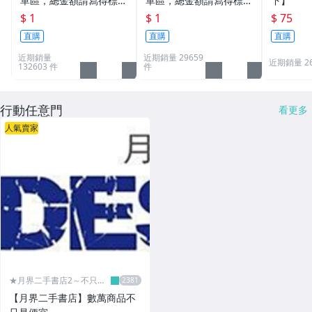
單區，總金額請寫得標商
單區，總金額請寫得標商
下】
品金額，運費請寫棄標商
品金額，運費請寫棄標商
$ 1
$ 1
$ 75
品原設定之運費
品原設定之運費
直購
直購
直購
近期銷量
近期銷量 29659
近期銷量 2
132603 件
件
行動任意門
看更多
人氣賣家
★月界二手書店2～不只是
便宜...★
【月界二手書店】數萬商品不