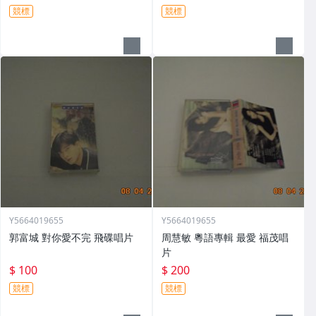
競標
競標
Y5664019655
Y5664019655
郭富城 對你愛不完 飛碟唱片
周慧敏 粵語專輯 最愛 福茂唱
片
$ 100
$ 200
競標
競標