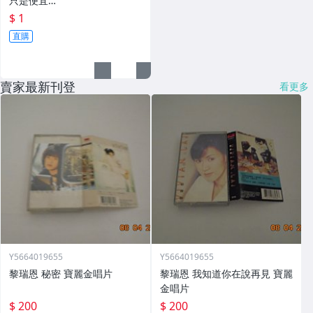
只是便宜…
$ 1
直購
賣家最新刊登
看更多
Y5664019655
Y5664019655
黎瑞恩 秘密 寶麗金唱片
黎瑞恩 我知道你在說再見 寶麗
金唱片
$ 200
$ 200