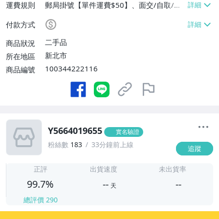
運費規則
郵局掛號【單件運費$50】、面交/自取/不
寄送【免運費】
付款方式
二手品
商品狀況
新北市
所在地區
100344222116
商品編號
Y5664019655
實名驗證
粉絲數
183
33分鐘前上線
追蹤
-
-
正評
出貨速度
未出貨率
99.7%
--
--
天
總評價
290
-