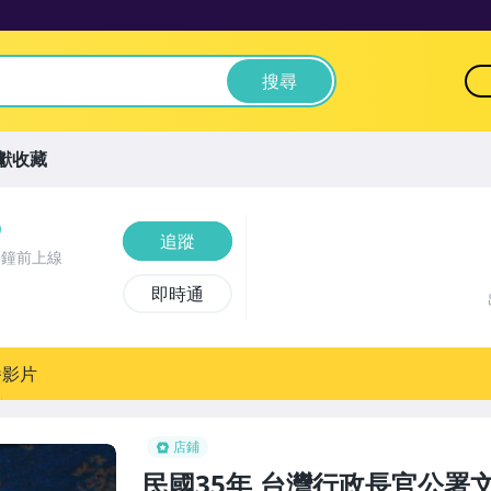
搜尋
獻收藏
追蹤
分鐘前上線
即時通
播影片
店鋪
民國35年,台灣行政長官公署