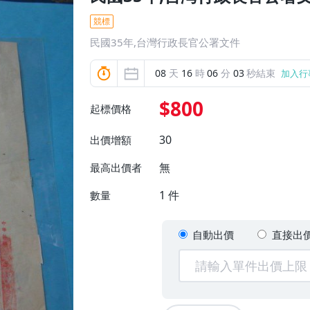
競標
民國35年,台灣行政長官公署文件
08
天
16
時
06
分
01
秒結束
加入行
$800
起標價格
30
出價增額
無
最高出價者
1
件
數量
自動出價
直接出