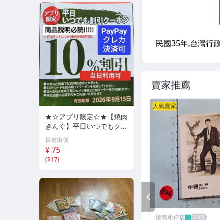
賣家推薦
人氣賣家
★☆アプリ限定☆★【焼肉
きんぐ】平日いつでもクー
ポン 10%割引券 9月15日
目前出價
まで PayPay・クレカ決済
¥ 75
可 当日利用可能
(
$17
)
PREV
懷舊柑仔店