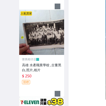
人氣賣家
懷舊柑仔店
高雄 水產職業學校 ,古董黑
白,照片,相片
$ 250
競標