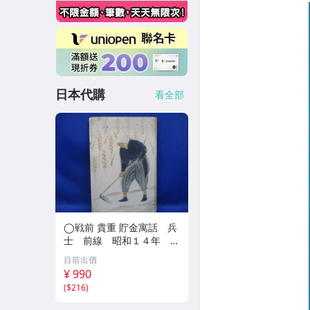
日本代購
看全部
◯戦前 貴重 貯金寓話 兵
士 前線 昭和１４年 非
売品 貯金局 古い 昭和 レ
目前出價
トロ アンティーク ヴィン
¥ 990
テージ ディスプレイ /426
(
$216
)
14