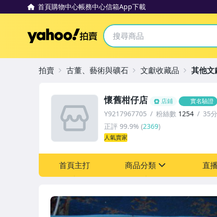
首頁
購物中心
帳務中心
信箱
App下載
Yahoo拍賣
拍賣
古董、藝術與礦石
文獻收藏品
其他文
懷舊柑仔店
店鋪
實名驗證
Y9217967705
粉絲數
1254
35
正評
99.9%
(
2369
)
人氣賣家
首頁主打
商品分類
直
sign
其它