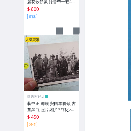
麗花歌仔戲,錄音帶一套4卷
**稀少品
$ 800
直購
人氣賣家
懷舊柑仔店
蔣中正 總統 與國軍將領,古
董黑白,照片,相片**稀少
品-2
$ 450
競標