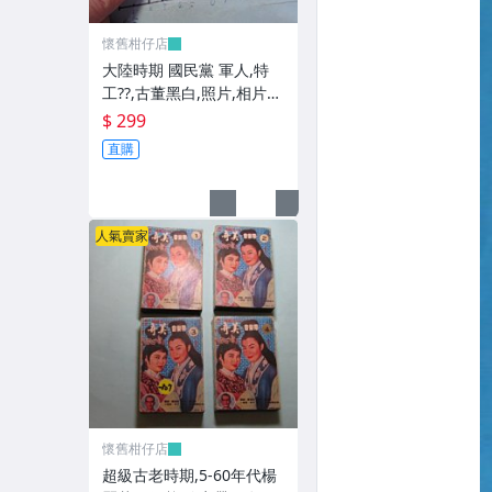
懷舊柑仔店
大陸時期 國民黨 軍人,特
工??,古董黑白,照片,相片
(老兵民國38年從大陸帶來
$ 299
台灣的) **稀少品6
直購
人氣賣家
懷舊柑仔店
超級古老時期,5-60年代楊