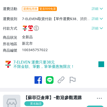
運費活動
運費抵用券
驚喜$99免運
運費規則
7-ELEVEN取貨付款【單件運費$38、消費滿
$1000免運費】、萊爾富取貨付款【單件運
付款方式
費$60、消費滿$1000免運費】、郵局掛號
【單件運費$60、消費滿$1000免運費】
全新品
商品狀況
新北市
所在地區
100345757022
商品編號
7-ELEVEN 運費只要
38
元
不限金額、筆數，筆筆優惠無限次！
【蘇菲亞倉庫】~歡迎參觀選購
實名驗證