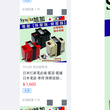
近期銷量 1 件
SYUJIA 旭加變壓器
日本扛家電必備 暖器 暖爐
日本電器 專用 降壓器變壓
器 110V轉100V 2000W
$ 1,600
直購
近期銷量 2 件