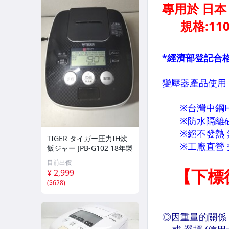
TIGER タイガー圧力IH炊
飯ジャー JPB-G102 18年製
目前出價
¥ 2,999
(
$628
)