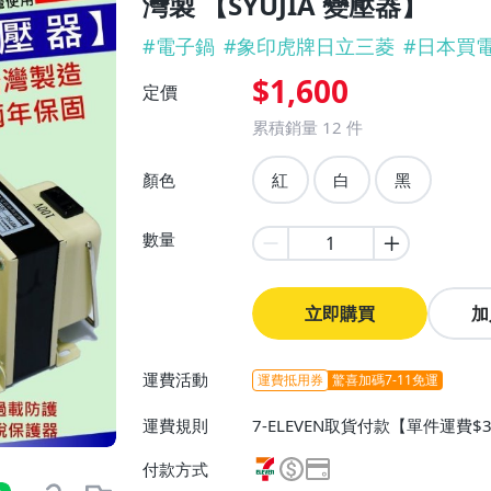
灣製 【SYUJIA 變壓器】
#
電子鍋
#
象印虎牌日立三菱
#
日本買
$1,600
定價
累積銷量
12
件
顏色
紅
白
黑
數量
立即購買
加
運費活動
運費抵用券
驚喜加碼7-11免運
運費規則
7-ELEVEN取貨付款【單件運費
付款方式