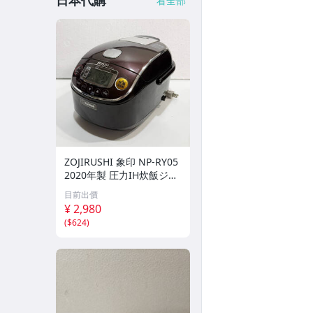
日本代購
看全部
ZOJIRUSHI 象印 NP-RY05
2020年製 圧力IH炊飯ジャ
ー 3合炊き 極め炊き 動作
目前出價
確認済 簡易清掃済
¥ 2,980
(
$624
)