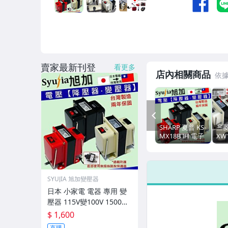
賣家最新刊登
看更多
店內相關商品
PREV
SHARP 夏普 KS-
三菱
MX18B IH 電子
XW
鍋 日本電器 專
電
用 降壓器 110V
電器
轉100V 2000W
器變
免運
變1
SYUJIA 旭加變壓器
免
日本 小家電 電器 專用 變
壓器 115V變100V 1500W
《通用款》 三色現貨
$ 1,600
直購