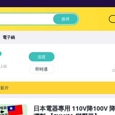
搜尋
電子鍋
追蹤
前上線
即時通
播影片
日本電器專用 110V降100V 降