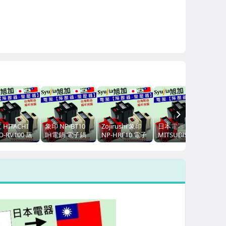
NEXT
 HITACHI
象印 NP-BT10
Zojirushi 象印
日本電器
O-RV100 蒸
IH電鍋 電子鍋
NP-HRF10 電子
MITSUBISH三
水波爐
日本電器專用 降
鍋 日本電器 專
菱 NJ-EV105T炭
UJIA降壓器
壓器 變壓器
用 變壓器 110V
炊釜IH電子鍋
0V轉100V
110V轉100V
降100V 2000W
專用降壓器
00W
2000W
110V轉100V
2000W 免運