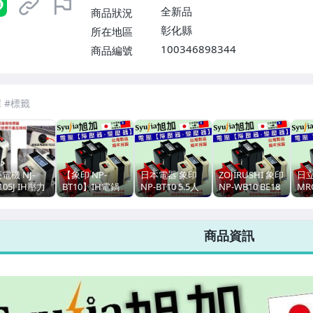
全新品
商品狀況
彰化縣
所在地區
100346898344
商品編號
7-ELEVEN 運費只要
38
元
不限金額、筆數，筆筆優惠無限次！
電機 NJ-
【象印 NP-
日本電器 象印
ZOJIRUSHI 象印
日立
105J IH壓力
BT10】IH電鍋
NP-BT10 5.5人
NP-WB10 BE18
MR
子鍋 電鍋日本
電子鍋 日本電器
份 IH電鍋 電子
電鍋 日本電器專
氣
 專用 降壓
專用 降壓器
鍋 專用 降壓器
用 變壓器
SY
壓器 110V
110V變100V
變壓器110V轉
100V/110V
11
商品資訊
00V 2000W
2000W
100V 2000W 免
2000W
20
運
運