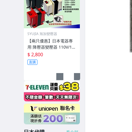
SYUJIA 旭加變壓器
【兩只優惠】日本電器專
用 降壓器變壓器 110V/10
0V 1500W *2
$ 2,800
直購