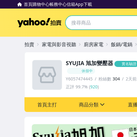
首頁
購物中心
帳務中心
信箱
App下載
Yahoo拍賣
拍賣
家電與影音視聽
廚房家電
飯鍋/電鍋
SYUJIA 旭加變壓器
實名驗證
休假中
Y6057474445
粉絲數
304
2天
正評
99.7%
(
920
)
首頁主打
商品分類
直
sign
家電與影音視聽