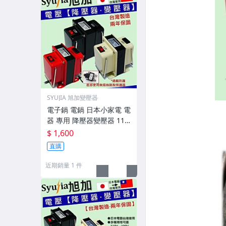
SYUJIA 旭加變壓器
電子鍋 電鍋 日本小家電 電
器 專用 降壓器變壓器 110
V轉100V 2000W
$ 1,600
直購
近期銷量 1 件