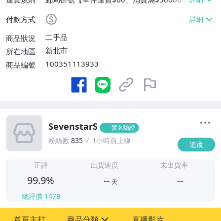
免運費】
付款方式
二手品
商品狀況
新北市
所在地區
100351113933
商品編號
SevenstarS
實名驗證
粉絲數
835
1小時前上線
追蹤
-
-
正評
出貨速度
未出貨率
99.9%
--
--
天
總評價
1478
-
首頁主打
商品分類
直播影片
-