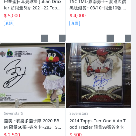
巴黎聖日耳曼球星 Julian Drax
TSC TML-嘉南勇士~ 渡邊久信
ler 超限量5張~2021-22 Topp
黑版銀簽~ 03/10~限量10張 簽
s Paris Saint-Germain SSP
名卡~交換卡 已換回~ 簽背號4
$ 5,000
$ 4,000
亮面簽名卡~
1~西武獅日職3屆勝投王 勇士T
直購
直購
ML三冠王 MVP~
SevenstarS
SevenstarS
燕美 ~養樂多燕子隊 2020 BB
2014 Topps Tier One Auto T
M 限量60張~簽名卡~283 TSU
odd Frazier 限量99張簽名卡
BAMI~最強吉祥物 燕九郎妹妹
$ 2,500
$ 500