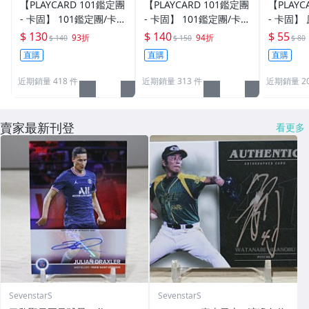
【PLAYCARD 101鑑定團
【PLAYCARD 101鑑定團
【PLAYC
- 卡固】 101鑑定團/卡固
- 卡固】 101鑑定團/卡固
- 卡固】
原廠原裝 一般卡夾 / 塑
原廠原裝 一般卡夾 / 塑
卡夾 / 
$ 130
$ 140
$ 55
93折
94折
$ 140
$ 150
$ 80
膠殼 尺寸：35pt
膠殼 尺寸：55pt
pt / CPH
直購
直購
直購
近期銷量 418 件
近期銷量 313 件
近期銷量 20
賣家最新刊登
看更多
SevenstarS
SevenstarS