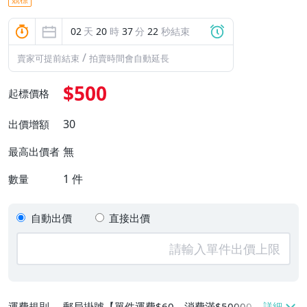
02
天
20
時
37
分
21
秒結束
/
賣家可提前結束
拍賣時間會自動延長
$500
起標價格
30
出價增額
無
最高出價者
1
件
數量
自動出價
直接出價
運費規則
郵局掛號【單件運費$60、消費滿$50000