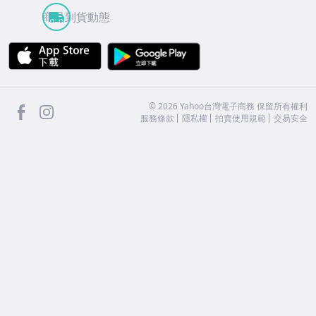
商品到貨動態
APP Store
Google Play
facebook
Instagram
©
2026
Yahoo台灣電子商務 保留所有權利
服務條款
隱私權
拍賣使用規範
交易安全