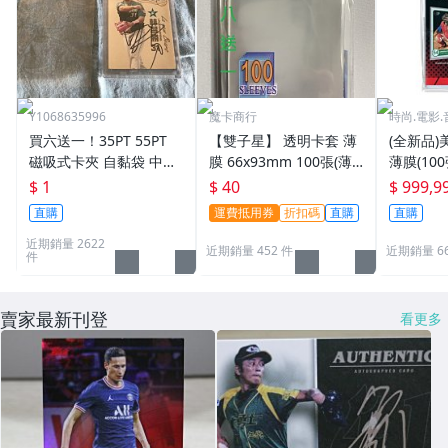
Y1068635996
魔卡商行
時尚.電影.
買六送一！35PT 55PT
【雙子星】 透明卡套 薄
(全新品)美
磁吸式卡夾 自黏袋 中華
膜 66x93mm 100張(薄)
薄膜(10
職棒球員卡 遊戲王 寶可
適用 BBM MLB Topps C
次到貨日期:
$ 1
$ 40
$ 999,9
夢PTCG 漫威 ultra pro
PBL 球員卡
直購
運費抵用券
折扣碼
直購
直購
可用
近期銷量 2622
近期銷量 452 件
近期銷量 6
件
賣家最新刊登
看更多