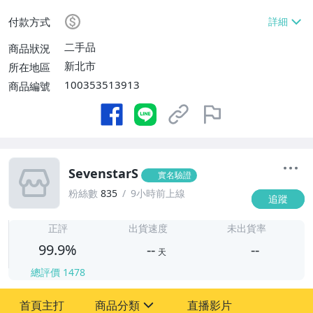
免運費】
付款方式
二手品
商品狀況
新北市
所在地區
100353513913
商品編號
SevenstarS
實名驗證
粉絲數
835
9小時前上線
追蹤
-
-
正評
出貨速度
未出貨率
99.9%
--
--
天
總評價
1478
-
首頁主打
商品分類
直播影片
-