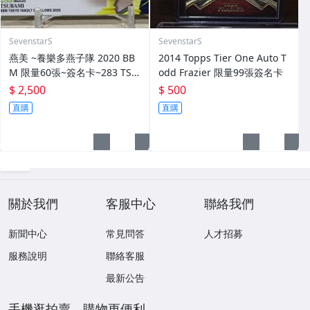
SevenstarS
SevenstarS
燕美 ~養樂多燕子隊 2020 BB
2014 Topps Tier One Auto T
M 限量60張~簽名卡~283 TSU
odd Frazier 限量99張簽名卡
BAMI~最強吉祥物 燕九郎妹妹
$ 2,500
$ 500
直購
直購
關於我們
客服中心
聯絡我們
新聞中心
常見問答
人才招募
服務說明
聯絡客服
最新公告
手機逛拍賣，購物更便利