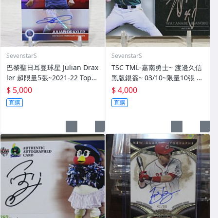
SevenstarS
SevenstarS
巴黎聖日耳曼球星 Julian Drax
TSC TML-嘉南勇士~ 渡邊久信
ler 超限量5張~2021-22 Topp
黑版銀簽~ 03/10~限量10張 簽
s Paris Saint-Germain SSP
名卡~交換卡 已換回~ 簽背號4
$ 5,000
$ 4,000
亮面簽名卡~
1~西武獅日職3屆勝投王 勇士T
直購
直購
ML三冠王 MVP~