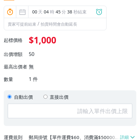
00
天
04
時
45
分
37
秒結束
/
賣家可提前結束
拍賣時間會自動延長
$1,000
起標價格
50
出價增額
無
最高出價者
1
件
數量
自動出價
直接出價
運費規則
郵局掛號【單件運費$60、消費滿$50000