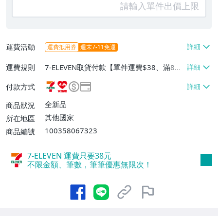
運費活動
運費抵用券
週末7-11免運
運費規則
7-ELEVEN取貨付款【單件運費$38、滿8件
或消費滿$1000免運費】、萊爾富取貨付款
付款方式
【單件運費$60、滿8件或消費滿$1000免
運費】、宅配/貨運【單件運費$120、滿20
全新品
商品狀況
件或消費滿$2000免運費】、郵局掛號【單
其他國家
所在地區
件運費$50、滿3件或消費滿$800免運費】
100358067323
商品編號
7-ELEVEN 運費只要
38
元
不限金額、筆數，筆筆優惠無限次！