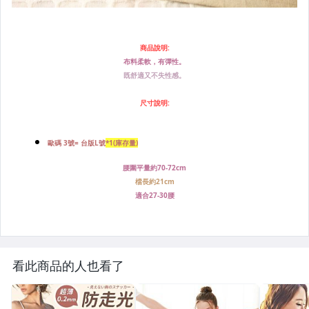
看此商品的人也看了