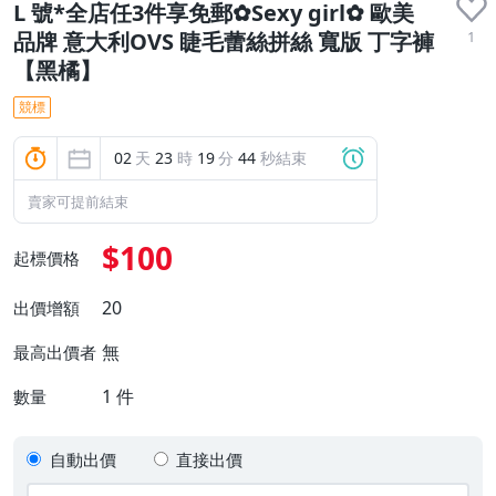
L 號*全店任3件享免郵✿Sexy girl✿ 歐美
1
品牌 意大利OVS 睫毛蕾絲拼絲 寬版 丁字褲
【黑橘】
競標
02
天
23
時
19
分
43
秒結束
賣家可提前結束
$100
起標價格
20
出價增額
無
最高出價者
1
件
數量
自動出價
直接出價