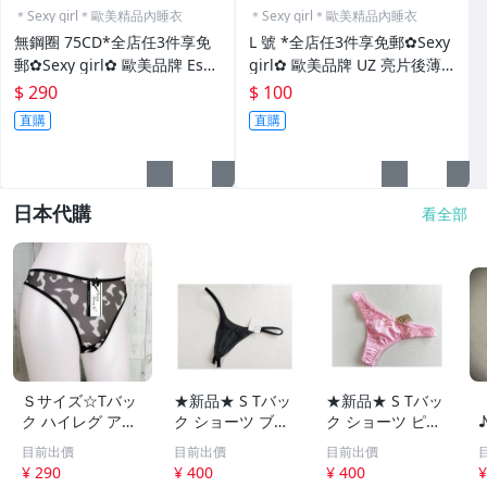
＊Sexy girl＊歐美精品內睡衣
＊Sexy girl＊歐美精品內睡衣
無鋼圈 75CD*全店任3件享免
L 號 *全店任3件享免郵✿Sexy
郵✿Sexy girl✿ 歐美品牌 Espr
girl✿ 歐美品牌 UZ 亮片後薄
it 縷空蕾絲舒適 薄綿內衣【深
紗 窄邊 三角褲【黑】
$ 290
$ 100
藍】
直購
直購
日本代購
看全部
Ｓサイズ☆Tバッ
★新品★ S Tバッ
★新品★ S Tバッ
ク ハイレグ アニ
ク ショーツ ブラ
ク ショーツ ピン
♪
マル柄 レディー
ック 黒 オープン
ク トリコット風
目前出價
目前出價
目前出價
ス パンツ セクシ
セクシーランジェ
サイドレース セ
¥ 290
¥ 400
¥ 400
¥
ー ブラック Z190
リー
クシーランジェリ