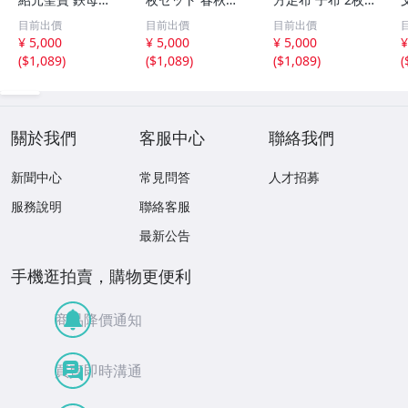
銭？
国時代 中国古代
セット 中国戦国
目前出價
目前出價
目前出價
銭貨 布貨 布幣 銅
古銭 布幣 古銭 貨
¥ 5,000
¥ 5,000
¥ 5,000
¥
銭 古銭 コレクシ
布 貨幣
(
$1,089
)
(
$1,089
)
(
$1,089
)
(
ョン 貨幣
關於我們
客服中心
聯絡我們
新聞中心
常見問答
人才招募
服務說明
聯絡客服
最新公告
手機逛拍賣，購物更便利
商品降價通知
買賣即時溝通