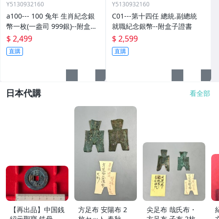
Y5130932160
Y5130932160
a100--- 100 兔年 生肖紀念銀
C01---第十四任 總統.副總統
幣一枚(一盎司 999銀)--附盒子.
就職紀念銀幣--附盒子證書
證書.收據
$ 2,499
$ 2,599
直購
直購
日本代購
看全部
【再出品】中国銭
方足布 安陽布 2
尖足布 哉氏布・
紹元聖寶 鉄母
枚セット 春秋戦
方足布 子布 2枚