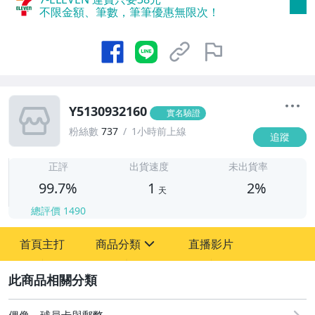
不限金額、筆數，筆筆優惠無限次！
Y5130932160
實名驗證
粉絲數
737
1小時前上線
追蹤
1
正評
出貨速度
未出貨率
99.7%
1
2%
天
總評價
1490
首頁主打
商品分類
直播影片
sign
2
古董、藝術與礦石
偶像、球員卡與郵幣