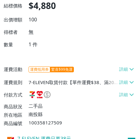
$4,880
結標價格
100
出價增額
無
得標者
1
件
數量
運費活動
運費抵用券
驚喜$99免運
運費規則
7-ELEVEN取貨付款【單件運費$38、滿20
件或消費滿$20000免運費】、萊爾富取貨
付款方式
付款【單件運費$60、滿20件或消費滿$20
000免運費】、郵局掛號【單件運費$40、
二手品
商品狀況
滿20件或消費滿$20000免運費】
南投縣
所在地區
100358127509
商品編號
7-ELEVEN 運費只要
38
元