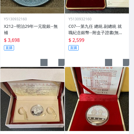
Y5130932160
Y5130932160
X212--明治29年一元龍銀--無
C07---第九任 總統.副總統 就
補
職紀念銀幣--附盒子證書(無外
紙盒)
$ 3,698
$ 2,599
直購
直購