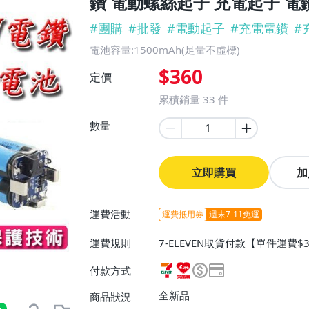
鑽 電動螺絲起子 充電起子 電鑽
#
團購
#
批發
#
電動起子
#
充電電鑽
#
電池容量:1500mAh(足量不虛標)
$360
定價
累積銷量
33
件
數量
立即購買
加
運費活動
運費抵用券
週末7-11免運
運費規則
7-ELEVEN取貨付款【單件運費$3
取貨不付款【單件運費$38】、
付款方式
$1500免運費】、宅配/貨運【單
郵局掛號【單件運費$300】、離
全新品
商品狀況