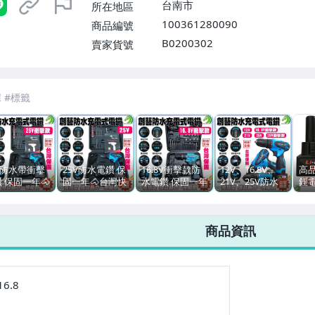
台南市
所在地區
100361280090
商品編號
B0200302
賣家貨號
7-ELEVEN 運費只要
38
元
不限金額、筆數，筆筆優惠無限次！
V防水帶衝擊
25V防水電鑽 保
16.8V衝擊款防
12V、16.8V、
高品
 保固一年🐴
固一年🐴台灣快
水電鑽 保固一年
21V、25V防水
鋰電
快速出貨🐴
速出貨🐴附30組
贈30套件組🐴台
電鑽 公司貨保固
速出
0組套件一電
套件一電一充塑
灣快速出貨🐴電
一年 附一電一充
電
充塑盒 電動螺
盒 電動螺絲起子
動一電一充塑盒
+塑盒充電電鑽
起
商品資訊
起子充電
電動起子
充電起子電動起
🐴台灣快速出貨
電
03201】
【A03201】
子充電電鑽電動
🐴【A03201】
池 
工具
【A0320103】
16.8