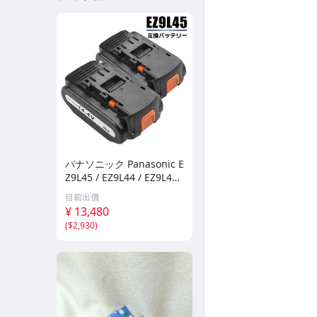
パナソニック Panasonic E
Z9L45 / EZ9L44 / EZ9L40 /
EY9L40 互換バッテリー 1
目前出價
4.4V 5.0Ah 5000mAh Pan
¥ 13,480
asonicセル 松下電工
(
$2,930
)