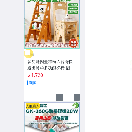
創藝
多功能摺疊梯椅🐴台灣快
速出貨🐴多功能梯椅 摺疊
梯椅 梯子椅 木製梯椅 橡膠
$ 1,720
木梯椅 樓梯椅 梯凳 折疊梯
直購
【BG】
人氣賣家