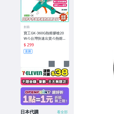
創藝
寶工GK-360G熱熔膠槍20
W🐴台灣快速出貨🐴熱熔
膠槍 熱熔槍 寶工 7mm膠
$ 299
條 熱熔膠條 快速預熱【C0
直購
6004】
日本代購
看全部