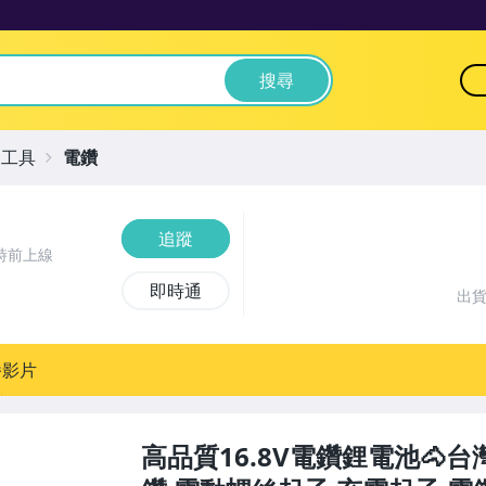
搜尋
動工具
電鑽
追蹤
時前上線
即時通
出
播影片
高品質16.8V電鑽鋰電池🐴