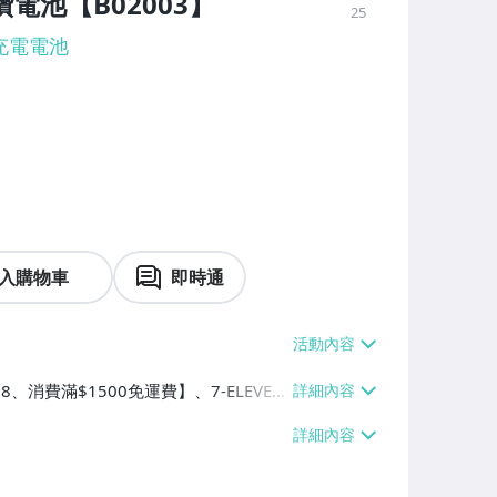
電池【B02003】
25
充電電池
入購物車
即時通
8、消費滿$1500免運費】、7-ELEVEN
萊爾富取貨付款【單件運費$60、消費滿
件運費$120、消費滿$1500免運費】、
島配送【單件運費$350】