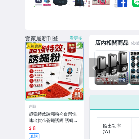
男性精品與服飾
手錶與飾品配件
家電與影音視聽
賣家最新刊登
看更多
店內相關商品
人氣賣家
PREV
高品質12V電鑽
25
鋰電池🐴台灣快
電鑽
速出貨🐴提供充
台灣
電電鑽 電動螺絲
附3
起子 充電起子
一
電動起子 電鑽電
絲
創藝
池 【B02003】
【A
超強特效誘蠅粉🐴台灣快
速出貨🐴蒼蠅誘餌 誘蠅粉
輸出功率
捕蠅器誘餌 捕蠅器必備 天
$ 8
(W)
然魚骨粉 無毒 環保【B01
直購