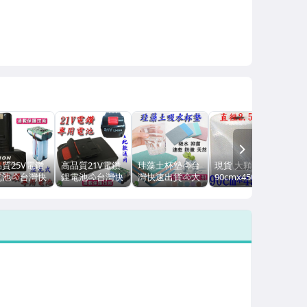
NEXT
質25V電鑽
高品質21V電鑽
珪藻土杯墊🐴台
現貨 大顆氣泡布
池🐴台灣快
鋰電池🐴台灣快
灣快速出貨🐴大
90cmx4500cm
貨🐴提供充
速出貨🐴提供充
特價 外銷日本
氣泡布🐴台灣快
電鑽 電動螺絲
電電鑽 電動螺絲
珪藻土皂墊 珪藻
速出貨🐴氣泡紙
子 充電起子
起子 充電起子電
土吸水杯墊 珪藻
氣泡捲 緩衝材料
動起子 電鑽電
池 【B02003】
土肥皂盤
防撞布網拍必備
【B02003】
【C02202】
包裝材料
【A0100311】