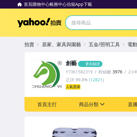
首頁
購物中心
帳務中心
信箱
App下載
Yahoo拍賣
拍賣
居家、家具與園藝
五金/照明工具
電
創藝
實名驗證
Y7361582319
粉絲數
3976
2小
正評
99.8%
(
12821
)
人氣賣家
首頁主打
商品分類
直
sign