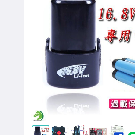
圖書/影音/文具
古董、藝術與礦石
手機、配件與通訊
美容保養與彩妝
電腦、平板與周邊
運動、戶外與休閒
寵物用品與水族
汽機車精品百貨
居家、家具與園藝
玩具、模型與公仔
女裝與服飾配件