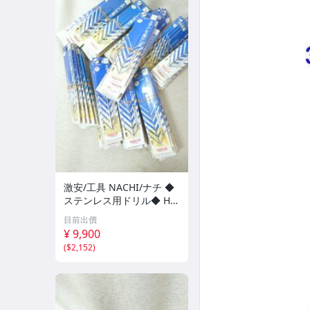
激安/工具 NACHI/ナチ ◆
ステンレス用ドリル◆ HS
S 1.5mm/1pcs まとめ売り
目前出價
100個 ①
¥ 9,900
(
$2,152
)