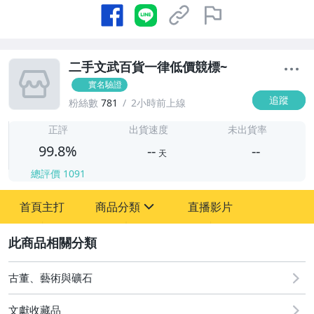
二手文武百貨一律低價競標~
實名驗證
追蹤
粉絲數
781
2小時前上線
-
-
正評
出貨速度
未出貨率
99.8%
--
--
天
總評價
1091
-
首頁主打
商品分類
直播影片
-
sign
古董、藝術與礦石
2
玩具、模型與公仔
古董、藝術與礦石
文獻收藏品