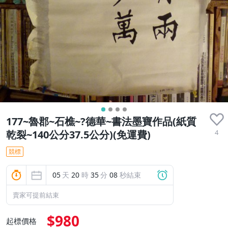
177~魯郡~石樵~?德華~書法墨寶作品(紙質
4
乾裂~140公分37.5公分)(免運費)
競標
05
天
20
時
35
分
07
秒結束
賣家可提前結束
$980
起標價格