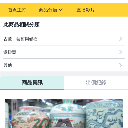
首頁主打
商品分類
直播影片
sign
2
古董、藝術與礦石
美食與地方特產
古董、藝術與礦石
紫砂壺
其他
商品資訊
出價紀錄