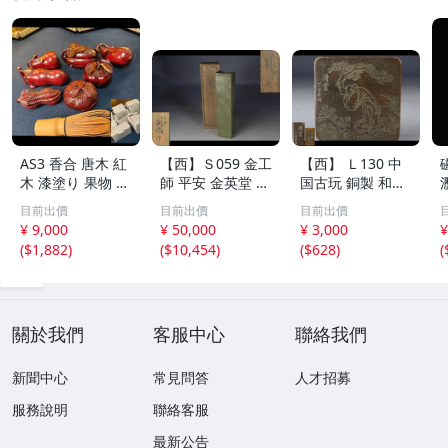
AS3 香合 唐木 紅
【西】Ｓ059 金工
【西】 Ｌ130 中
木 漆塗り 果物 野
師 平安 金英堂 正
国古玩 銅製 和興
菜 7点 未使用 茶
修 銅製 四方 花器
松彫 蓋物 唐物
目前出價
目前出價
目前出價
道具 小物
共箱
¥ 9,000
¥ 50,000
¥ 3,000
¥
(
$1,882
)
(
$10,454
)
(
$628
)
(
關於我們
客服中心
聯絡我們
新聞中心
常見問答
人才招募
服務說明
聯絡客服
最新公告