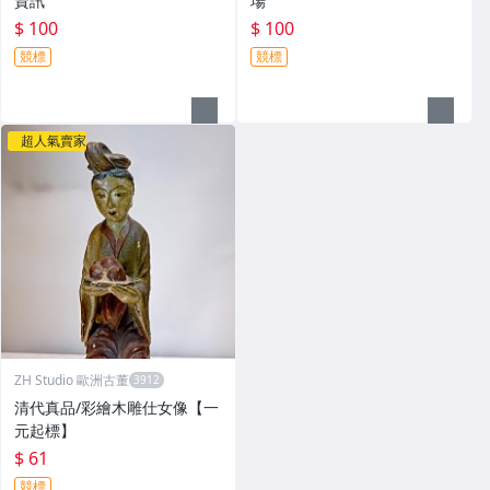
資訊
場
$ 100
$ 100
競標
競標
超人氣賣家
ZH Studio 歐洲古董
清代真品/彩繪木雕仕女像【一
元起標】
$ 61
競標