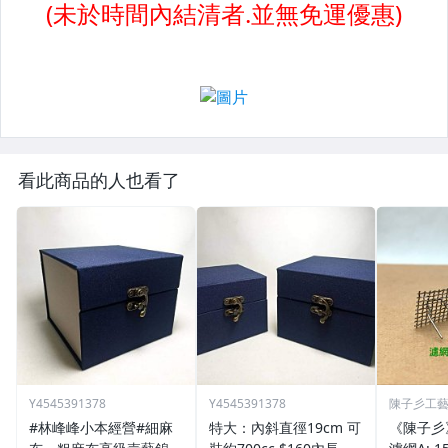
看此商品的人也看了
Y4545391378
Y4545391378
陳子彡工
#林峰峰小本經營#細麻
特大：內斜直徑19cm 可
《陳子彡》