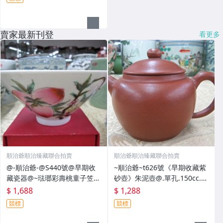
賣家最新刊登
看更多
順治爺順治臻藏聯合拍賣
順治爺順治臻藏聯合拍賣
@-順治爺-@S440號@早期收
~順治爺~t626號《早期收藏紫
藏瓷器@~琺瑯彩壽桃童子笠帽
砂壺》朱泥壺@.單孔.150cc.中
碗~大清雍正年製~@1688元起
華人民共和國外交部禮品專用
$ 1,688
$ 1,288
標
@1288元起標
競標
競標