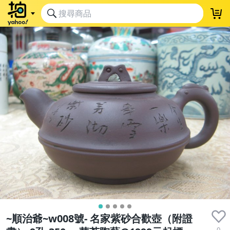
~順治爺~w008號- 名家紫砂合歡壺（附證
0