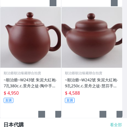
順治爺順治臻藏聯合拍賣
順治爺順治臻藏聯合拍賣
~順治爺~W243號 朱泥大紅袍‧
~順治爺~W242號 朱泥大紅袍‧
7孔380c.c.景舟之徒-陶中手製
9孔250c.c.景舟之徒-慧芬手製
@4950元(壺蓋)
@4588元起標
$ 4,950
$ 4,588
直購
直購
日本代購
看全部