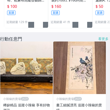
布、粗麻布高級壺藝錦盒
裝約700cc $160內長寬
濾網A: 1
包裝(顏色~藍色出貨)小
高： 15x15x14.5
單個售 
$ 100
$ 160
$ 50
：內斜直徑14cm.可裝約
網]
直購
直購
直購
200cc $100 內長寬高：
11x11x9.5
近期銷量 129 件
近期銷量 41 件
近期銷量 2
行動任意門
看更多
小辣椒的賣場
小辣椒的賣場
稀缺精品 追蹤小辣椒 享有好物
畫工細膩漂亮 追蹤小辣椒的賣