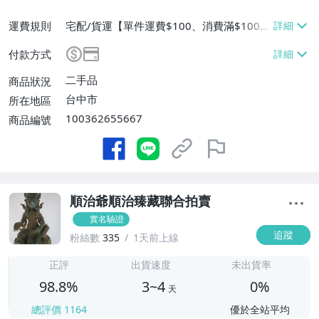
運費規則
宅配/貨運【單件運費$100、消費滿$1000
0免運費】
付款方式
二手品
商品狀況
台中市
所在地區
100362655667
商品編號
順治爺順治臻藏聯合拍賣
實名驗證
追蹤
粉絲數
335
1天前上線
3
正評
出貨速度
未出貨率
98.8%
3~4
0%
天
總評價
1164
優於全站平均