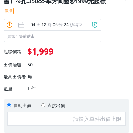
書）‧9孔.350cc-華芳陶藝@1999元起標
競標
04
天
18
時
06
分
23
秒結束
賣家可提前結束
$1,999
起標價格
50
出價增額
無
最高出價者
1
件
數量
自動出價
直接出價