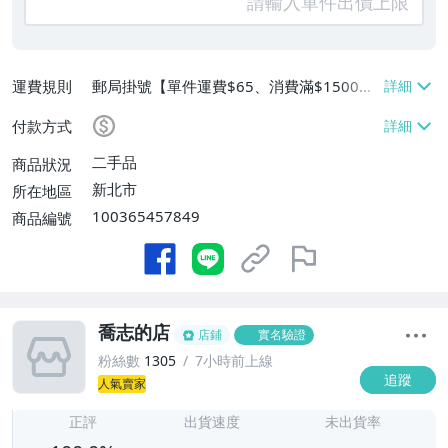
運費規則
郵局掛號【單件運費$65、消費滿$1500免
運費】
付款方式
二手品
商品狀況
新北市
所在地區
100365457849
商品編號
喬志的店
店鋪
實名驗證
粉絲數
1305
7小時前上線
追蹤
人氣賣家
-
-
正評
出貨速度
未出貨率