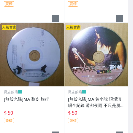
競標
競標
人氣賣家
人氣賣家
喬志的店
喬志的店
[無殼光碟]MA 黎姿 旅行
[無殼光碟]MA 黃小琥 現場演
唱全紀錄 港都夜雨 不只是朋友
我要我們在一起
$ 50
$ 50
競標
競標