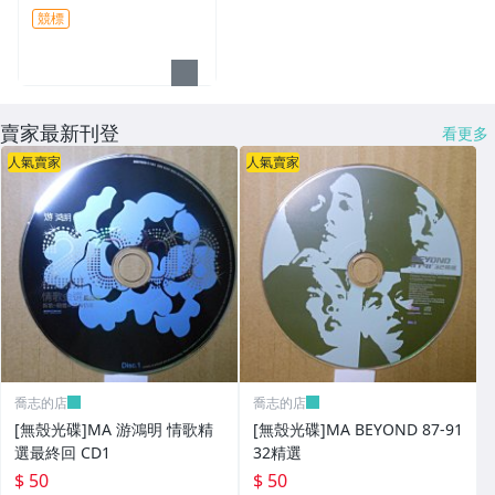
競標
賣家最新刊登
看更多
人氣賣家
人氣賣家
喬志的店
喬志的店
[無殼光碟]MA 游鴻明 情歌精
[無殼光碟]MA BEYOND 87-91
選最終回 CD1
32精選
$ 50
$ 50