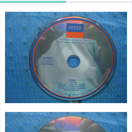
客語光碟
日語光碟
韓語光碟
西洋光碟
相聲國劇光碟
連續據 DVD光碟
電影電視電玩原聲帶
卡拉OK DVD光碟
卡拉OK VCD光碟
DVD演唱會光碟
DVD電影光碟