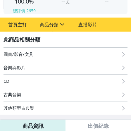
100.0%
--
--
天
總評價
2659
-
首頁主打
商品分類
直播影片
-
sign
2
圖書/影音/文具
音樂與影片
國語光碟
台語光碟
CD
古典光碟
古典音樂
爵士樂
其他類型古典樂
音樂光碟
商品資訊
出價紀錄
粵語光碟