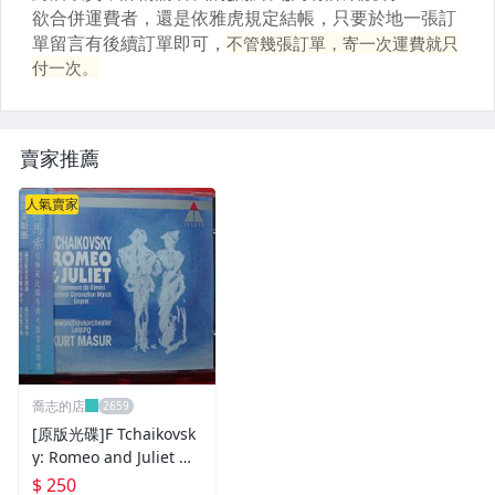
賣家推薦
人氣賣家
喬志的店
[原版光碟]F Tchaikovsk
y: Romeo and Juliet M
ADE IN GERMANY
$ 250