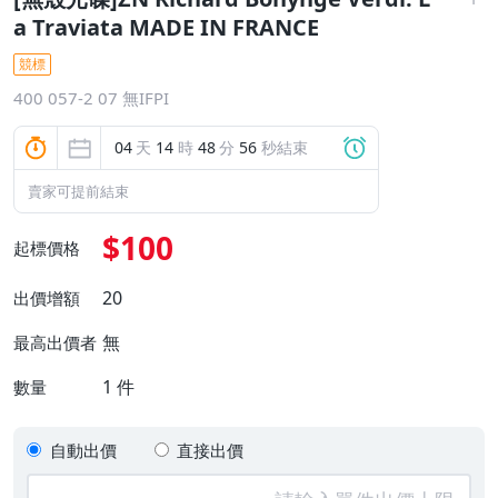
a Traviata MADE IN FRANCE
競標
400 057-2 07 無IFPI
04
天
14
時
48
分
55
秒結束
賣家可提前結束
$100
起標價格
20
出價增額
無
最高出價者
1
件
數量
自動出價
直接出價