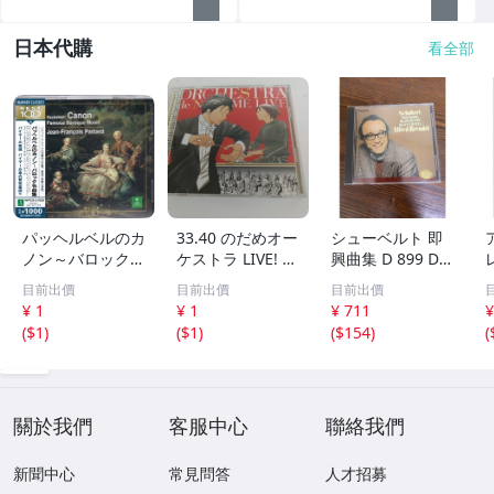
日本代購
看全部
パッヘルベルのカ
33.40 のだめオー
シューベルト 即
ノン～バロック名
ケストラ LIVE! 2
興曲集 D 899 D 9
曲集 パッヘルベ
CD▽
35 16のドイツ舞
目前出價
目前出價
目前出價
ル パイヤール E
曲集 ブレンデル
¥ 1
¥ 1
¥ 711
¥
RATO 30
【CD】
(
$1
)
(
$1
)
(
$154
)
(
關於我們
客服中心
聯絡我們
新聞中心
常見問答
人才招募