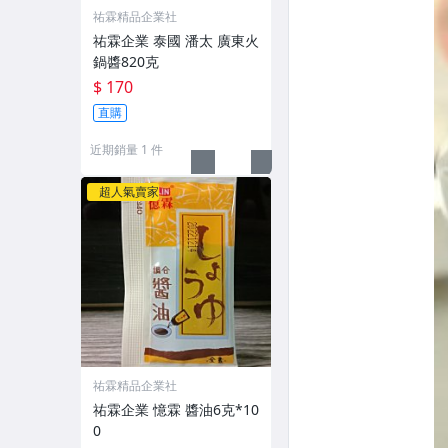
祐霖精品企業社
祐霖企業 泰國 潘太 廣東火
鍋醬820克
$ 170
直購
近期銷量 1 件
超人氣賣家
祐霖精品企業社
祐霖企業 憶霖 醬油6克*10
0