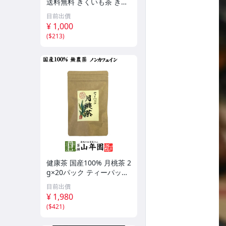
送料無料 きくいも茶 きく
いも ティーバッグ 国産 健
目前出價
康茶 ノンカフェイン イヌ
¥ 1,000
リン カリウム 血糖値 ya
(
$213
)
健康茶 国産100% 月桃茶 2
g×20パック ティーパック
ノンカフェイン 沖縄県産
目前出價
無農薬 月桃水 送料無料
¥ 1,980
(
$421
)