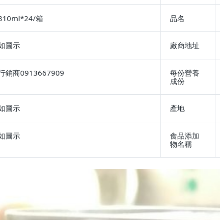
310ml*24/箱
品名
如圖示
廠商地址
行銷商0913667909
每份營養
成份
如圖示
產地
如圖示
食品添加
物名稱