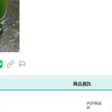
7-ELEVEN 運費只要
38
元
不限金額、筆數，筆筆優惠無限次！
商品資訊
。
內容物成
份