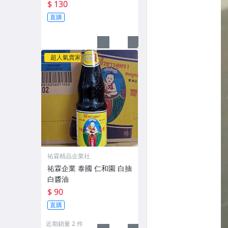
$ 130
直購
超人氣賣家
祐霖精品企業社
祐霖企業 泰國 仁和園 白抽
白醬油
$ 90
直購
近期銷量 2 件