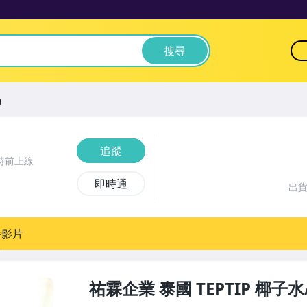
搜尋
品
追蹤
時前上線
即時通
出
播影片
祐霖企業 泰國 TEPTIP 椰子水