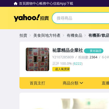
首頁
購物中心
帳務中心
信箱
App下載
Yahoo拍賣
拍賣
美食與地方特產
有機食品
有機茶/飲
祐霖精品企業社
實名驗證
Y2107285809
粉絲數
2364
6小
正評
100.0%
(
6222
)
超人氣賣家
首頁主打
商品分類
直
sign
居家、家具與園藝
美食與地方特產