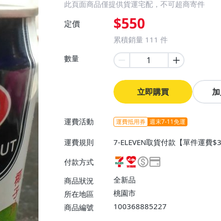
此頁面商品僅提供貨運宅配，不可超商寄件
$550
定價
累積銷量
111
件
數量
立即購買
加
運費活動
運費抵用券
週末7-11免運
運費規則
7-ELEVEN取貨付款【單件運費
0】、宅配/貨運【單件運費$11
付款方式
【單件運費$130、消費滿$300
全新品
商品狀況
桃園市
所在地區
100368885227
商品編號