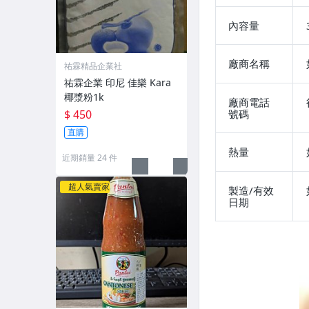
內容量
廠商名稱
祐霖精品企業社
祐霖企業 印尼 佳樂 Kara
椰漿粉1k
廠商電話
號碼
$ 450
直購
熱量
近期銷量 24 件
超人氣賣家
製造/有效
日期