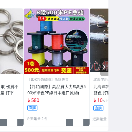
NEXT
【IDK邦鉑國際】魚線專賣
北海岸釣具
取 優質不
【邦鉑國際】高品質大力馬8股5
北海岸釣具 5g亮片
扁 打平 路
00米單色PE線日本進口原絲(適
雙色 打破SPOON
船釣竿/前打竿/路亞竿/磯釣竿/
專攻翹嘴鱸魚鯰魚福
$ 580
$ 10
53折
$ 19
灘釣竿及各種捲線器
魚)路亞旋轉湯匙假餌
直購
直購
近期銷量 2 件
近期銷量 11 件