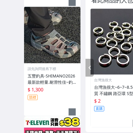
看此商品的人也
PREV
請先詢問後再下標
五豐釣具-SHIMANO2026
台灣漁很大
最新款輕量.耐滑性佳~釣魚
台灣漁很大~6~7~8.5
專用布希涼鞋 FS-091I特價
$ 1,300
質 不鏽鋼 路亞環 S
1300元
競標
$ 2
直購