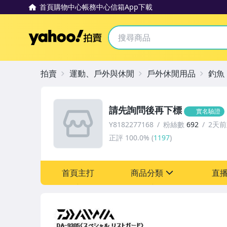
首頁
購物中心
帳務中心
信箱
App下載
Yahoo拍賣
拍賣
運動、戶外與休閒
戶外休閒用品
釣魚
請先詢問後再下標
實名驗證
Y8182277168
粉絲數
692
2天
正評
100.0%
(
1197
)
首頁主打
商品分類
直
sign
運動、戶外與休閒