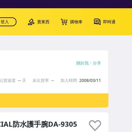
登入
賣東西
購物車
即時通
關於我
分享
出貨速度
--
天
未出貨率
--
加入時間
2008/03/11
IAL防水護手腕DA-9305