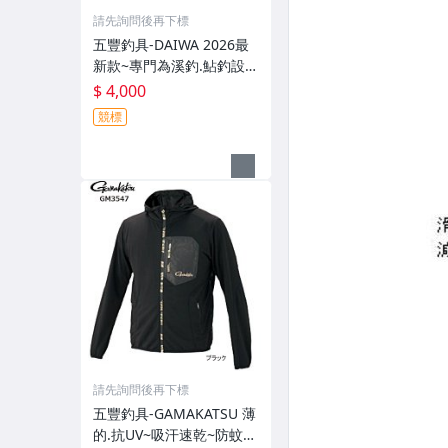
請先詢問後再下標
五豐釣具-DAIWA 2026最
新款~專門為溪釣.鮎釣設計
的~輕便.薄的短版防水雨衣
$ 4,000
DR-3926J外套特價4000元
競標
請先詢問後再下標
五豐釣具-GAMAKATSU 薄
的.抗UV~吸汗速乾~防蚊~