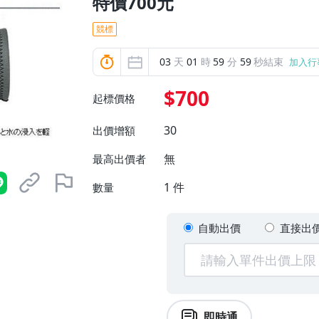
特價700元
競標
03
天
01
時
59
分
58
秒結束
加入行
$700
起標價格
30
出價增額
無
最高出價者
1
件
數量
自動出價
直接出
即時通