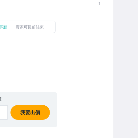
1
事曆
賣家可提前結束
價
我要出價