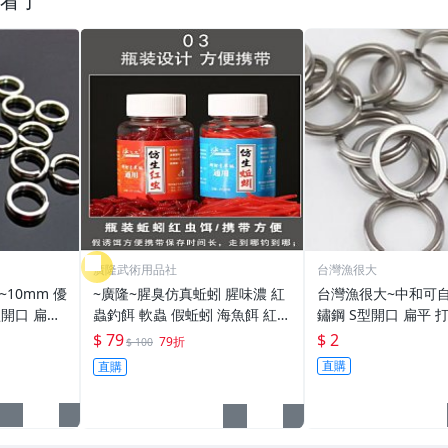
看了
廣隆武術用品社
台灣漁很大
~10mm 優
~廣隆~腥臭仿真蚯蚓 腥味濃 紅
台灣漁很大~中和可自
型開口 扁平
蟲釣餌 軟蟲 假蚯蚓 海魚餌 紅蟲
鏽鋼 S型開口 扁平 打
打扁 打平 路亞 雙環 雙圈 強力
路亞餌 假餌 誘餌 仿生餌 擬餌
亞 路亞 雙環 路亞環 雙圈 強力
$ 79
$ 2
79折
$ 100
路亞軟餌
路亞環
直購
直購