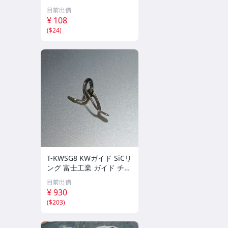
ブラック
目前出價
¥ 108
(
$24
)
T-KWSG8 KWガイド SiCリ
ング 富士工業 ガイド チタ
ンフレーム
目前出價
¥ 930
(
$203
)