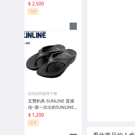
有伸縮彈性付帽防曬外套
$ 2,500
GM-3547 特價2000元
競標
請先詢問後再下標
五豐釣具-SUNLINE 質感
佳~第一次出的SUNLINE金
獅子人字夾腳拖鞋SUS-40
$ 1,200
1特價1200元
競標