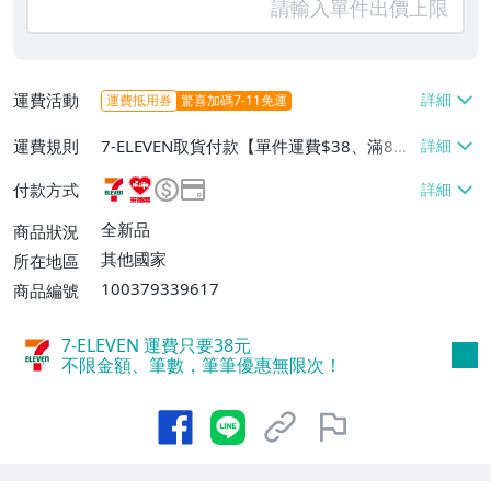
運費活動
運費抵用券
驚喜加碼7-11免運
運費規則
7-ELEVEN取貨付款【單件運費$38、滿8件
或消費滿$1000免運費】、萊爾富取貨付款
付款方式
【單件運費$60、滿8件或消費滿$1000免
運費】、宅配/貨運【單件運費$120、滿20
全新品
商品狀況
件或消費滿$2000免運費】、郵局掛號【單
其他國家
所在地區
件運費$50、滿3件或消費滿$800免運費】
100379339617
商品編號
7-ELEVEN 運費只要
38
元
不限金額、筆數，筆筆優惠無限次！