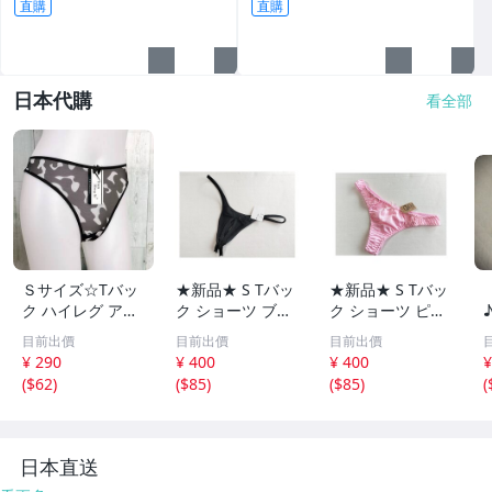
直購
直購
日本代購
看全部
Ｓサイズ☆Tバッ
★新品★ S Tバッ
★新品★ S Tバッ
ク ハイレグ アニ
ク ショーツ ブラ
ク ショーツ ピン
♪
マル柄 レディー
ック 黒 オープン
ク トリコット風
目前出價
目前出價
目前出價
ス パンツ セクシ
セクシーランジェ
サイドレース セ
¥ 290
¥ 400
¥ 400
¥
ー ブラック Z190
リー
クシーランジェリ
(
$62
)
(
$85
)
(
$85
)
(
ー
日本直送