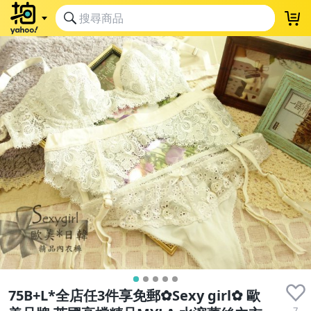
75B+L*全店任3件享免郵✿Sexy girl✿ 歐
7