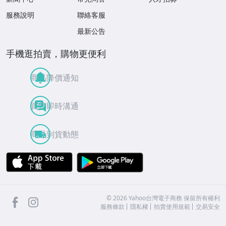
服務說明
聯絡客服
最新公告
手機逛拍賣，購物更便利
商品降價通知
買賣即時溝通
商品到貨動態
APP Store
Google Play
facebook
Instagram
©
2026
Yahoo台灣電子商務 保留所有權利
服務條款
隱私權
拍賣使用規範
交易安全