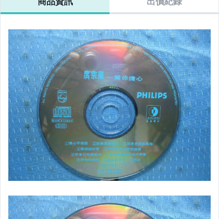
商品資訊
出價紀錄
客語光碟
日語光碟
韓語光碟
西洋光碟
相聲國劇光碟
連續據 DVD光碟
電影電視電玩原聲帶
卡拉OK DVD光碟
卡拉OK VCD光碟
DVD演唱會光碟
DVD電影光碟