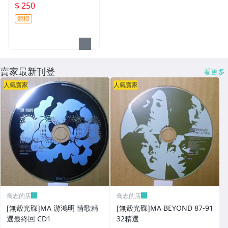
ADE IN GERMANY
$ 250
競標
賣家最新刊登
看更多
人氣賣家
人氣賣家
喬志的店
喬志的店
[無殼光碟]MA 游鴻明 情歌精
[無殼光碟]MA BEYOND 87-91
選最終回 CD1
32精選