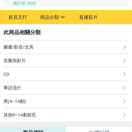
總評價
2660
-
首頁主打
商品分類
直播影片
-
sign
2
圖書/影音/文具
音樂與影片
國語光碟
台語光碟
CD
古典光碟
華語流行
爵士樂
男(9~14劃)
音樂光碟
其他9~14劃姓氏
粵語光碟