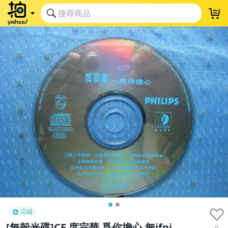
店鋪
[無殼光碟]CE 庹宗華 爲你擔心 無ifpi
0