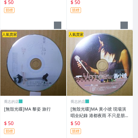
$ 50
$ 50
競標
競標
人氣賣家
人氣賣家
喬志的店
喬志的店
[無殼光碟]MA 黎姿 旅行
[無殼光碟]MA 黃小琥 現場演
唱全紀錄 港都夜雨 不只是朋友
我要我們在一起
$ 50
$ 50
競標
競標