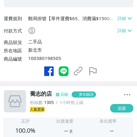
運費規則
郵局掛號【單件運費$65、消費滿$1500免
運費】
付款方式
二手品
商品狀況
新北市
所在地區
100380198505
商品編號
喬志的店
店鋪
實名驗證
粉絲數
1305
1小時前上線
追蹤
人氣賣家
-
-
正評
出貨速度
未出貨率
100.0%
--
--
天