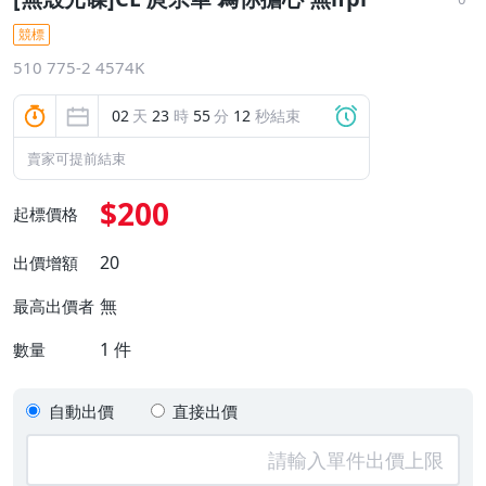
競標
510 775-2 4574K
02
天
23
時
55
分
11
秒結束
賣家可提前結束
$200
起標價格
20
出價增額
無
最高出價者
1
件
數量
自動出價
直接出價