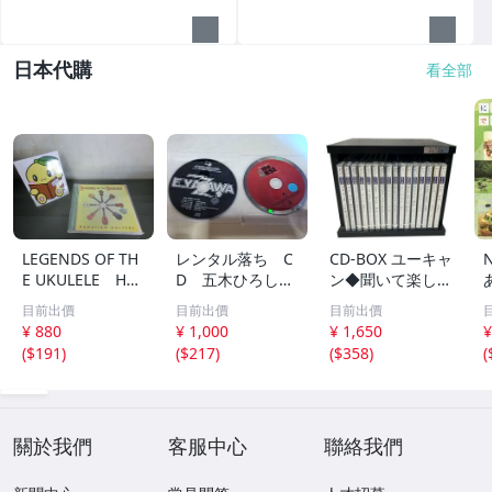
日本代購
看全部
LEGENDS OF TH
レンタル落ち C
CD-BOX ユーキャ
E UKULELE HA
D 五木ひろし
ン◆聞いて楽しむ
WAIIAN MASTER
高橋真梨子 他
日本の名作 第1巻
目前出價
目前出價
目前出價
S ウクレレ ハワ
中古品
～第16巻 未開封
¥ 880
¥ 1,000
¥ 1,650
¥
イ 169
品混在 木箱付き
(
$191
)
(
$217
)
(
$358
)
(
關於我們
客服中心
聯絡我們