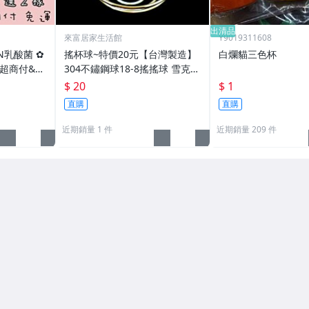
出清品
來富居家生活館
Y9019311608
N乳酸菌 ✿
搖杯球~特價20元【台灣製造】
白爛貓三色杯
超商付&先
304不鏽鋼球18-8搖搖球 雪克球
攪拌球 鐵球 彈簧球 可搖健身房
$ 20
$ 1
蛋白粉及賀寶芙奶昔
直購
直購
近期銷量 1 件
近期銷量 209 件