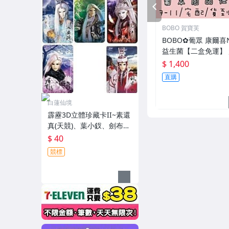
PREV
BOBO 賀寶芙
BOBO✿葡眾 康爾喜
益生菌【二盒免運】 
匯款宅配 另有康爾喜&康悅兒
$ 1,400
【1390】
直購
白蓮仙境
霹靂3D立體珍藏卡II~素還
真(天競)、葉小釵、劍布
衣、冰無漪 、殢無殤、黑
$ 40
色十九
競標