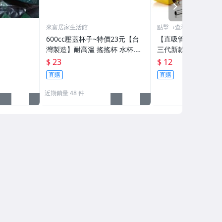
NEXT
來富居家生活館
點擊→查看賣場全部商
600cc壓蓋杯子~特價23元【台
【直吸管-高級不鏽
灣製造】耐高溫 搖搖杯 水杯.密
三代新款加厚版18/8-
封杯.隨身杯 可沖泡賀寶芙.清醍
銹鋼吸管環保吸管飲
$ 23
$ 12
醐奶昔 可當禮品贈品
檸檬水紅豆水果汁咖
直購
直購
近期銷量 48 件