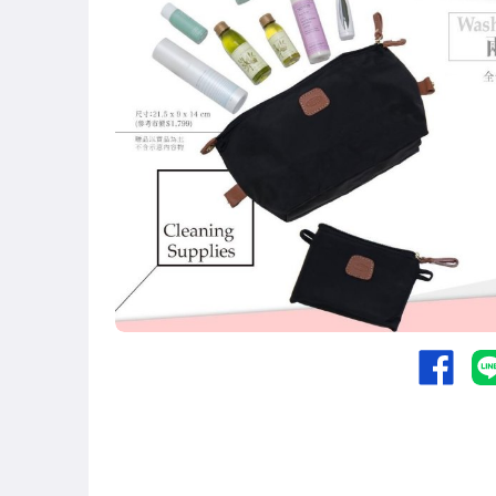
嬰幼兒與孕婦
圖書/影音/文具
手機、配件與通訊
居家、家具與園藝
玩具、模型與公仔
偶像、球員卡與郵幣
美容保養與彩妝
女包精品與女鞋
家電與影音視聽
電腦、平板與周邊
運動、戶外與休閒