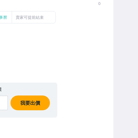
0
事曆
賣家可提前結束
價
我要出價