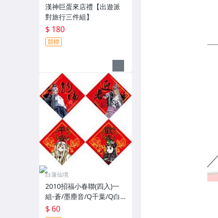
漢神巨蛋來店禮【出遊派
對旅行三件組】
$ 180
競標
白蓮仙境
2010招福小春聯(四入)一
組-蒼/墨塵音/Q千葉/Q白
棄
$ 60