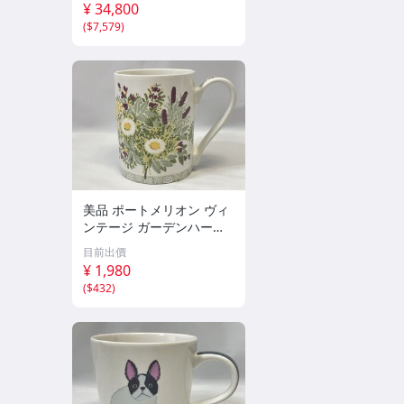
¥ 34,800
(
$7,579
)
美品 ポートメリオン ヴィ
ンテージ ガーデンハーブ
シリーズ 花柄 マグカップ
目前出價
Portmeirion Garden Her
¥ 1,980
bs パット・アルベック
(
$432
)