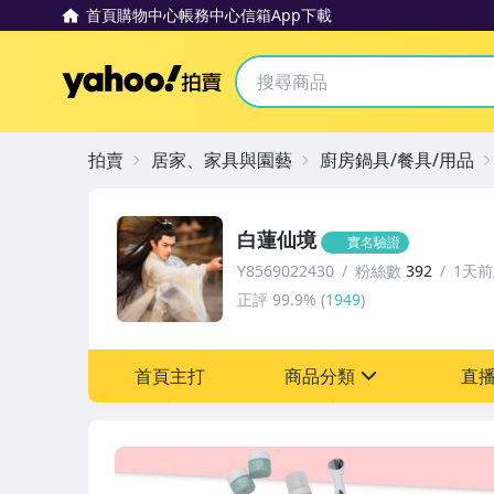
首頁
購物中心
帳務中心
信箱
App下載
Yahoo拍賣
拍賣
居家、家具與園藝
廚房鍋具/餐具/用品
白蓮仙境
實名驗證
Y8569022430
粉絲數
392
1天
正評
99.9%
(
1949
)
首頁主打
商品分類
直
sign