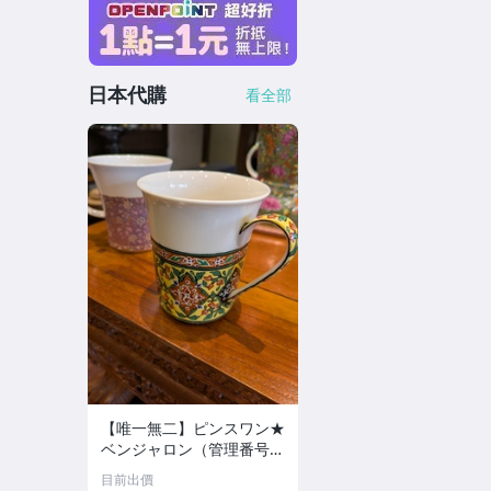
日本代購
看全部
【唯一無二】ピンスワン★
ベンジャロン（管理番号0
1）
目前出價