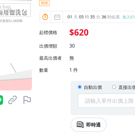
競標
01
天
05
時
35
分
35
秒結束
加入行
$620
起標價格
30
出價增額
無
最高出價者
1
件
數量
自動出價
直接出
即時通