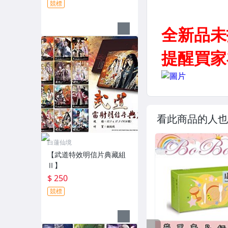
競標
看此商品的人也
白蓮仙境
【武道特效明信片典藏組
Ⅱ】
$ 250
競標