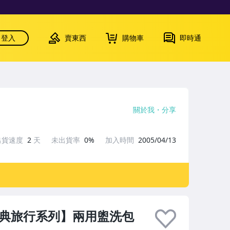
登入
賣東西
購物車
即時通
關於我
分享
出貨速度
2
天
未出貨率
0%
加入時間
2005/04/13
S經典旅行系列】兩用盥洗包