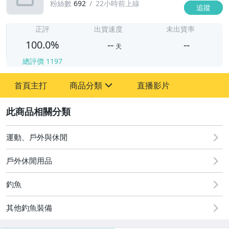
粉絲數
692
22小時前上線
追蹤
-
-
正評
出貨速度
未出貨率
100.0%
--
--
天
總評價
1197
-
首頁主打
商品分類
直播影片
-
sign
運動、戶外與休閒
2
運動、戶外與休閒
戶外休閒用品
釣魚
其他釣魚裝備