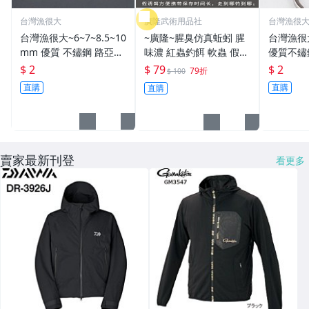
台灣漁很大
廣隆武術用品社
台灣漁很
台灣漁很大~6~7~8.5~10
~廣隆~腥臭仿真蚯蚓 腥
台灣漁很
mm 優質 不鏽鋼 路亞環
味濃 紅蟲釣餌 軟蟲 假蚯
優質不鏽
S型開口 扁平 打扁 打平
蚓 海魚餌 紅蟲 路亞餌
平 打扁 打平 路
$ 2
$ 79
$ 2
79折
$ 100
路亞 雙環 雙圈 強力
假餌 誘餌 仿生餌 擬餌
雙環 路亞環
直購
直購
直購
路亞軟餌
路亞環
賣家最新刊登
看更多