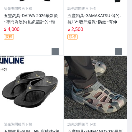
請先詢問後再下標
請先詢問後再下標
五豐釣具-DAIWA 2026最新款
五豐釣具-GAMAKATSU 薄的.
~專門為溪釣.鮎釣設計的~輕
抗UV~吸汗速乾~防蚊~有伸縮
便.薄的短版防水雨衣DR-3926J
彈性付帽防曬外套 GM-3547
$ 4,000
$ 2,500
外套特價4000元
特價2000元
競標
競標
請先詢問後再下標
請先詢問後再下標
五豐釣具-SUNLINE 質感佳~第
五豐釣具-SHIMANO2026最新