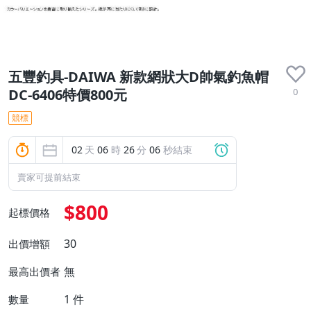
五豐釣具-DAIWA 新款網狀大D帥氣釣魚帽
0
DC-6406特價800元
競標
02
天
06
時
26
分
05
秒結束
賣家可提前結束
$800
起標價格
30
出價增額
無
最高出價者
1
件
數量