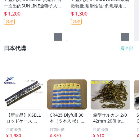
一次出的SUNLINE金獅子人字
款輕量.耐滑性佳~釣魚專用布
夾腳拖鞋SUS-401特價1200元
希涼鞋 FS-091I特價1300元
$ 1,200
$ 1,300
競標
競標
日本代購
看全部
【新古品】X'SELL
CR425 Dlyfull 30
箱型サルカン 2/0
S
ロッドケース 釣
本（５本入×6）
42mm 20個セッ
G
り竿ケース 迷彩
電気ウキ用 竿先
ト ＜送料無料＞
h
目前出價
目前出價
目前出價
柄 140cm
ライト 穂先ライ
¥ 1,980
¥ 870
¥ 510
¥
ト用 2026年5月