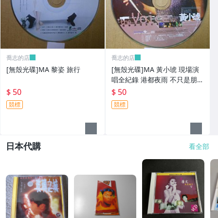
喬志的店
喬志的店
[無殼光碟]MA 黎姿 旅行
[無殼光碟]MA 黃小琥 現場演
唱全紀錄 港都夜雨 不只是朋友
我要我們在一起
$ 50
$ 50
競標
競標
日本代購
看全部