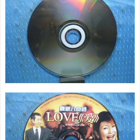
原版卡帶
原版藍光遊戲光碟
PSP及其他原版遊戲光碟
藍光電影影片光碟
其他類光碟
XBOX遊戲光碟
旅遊書籍小說書刊
集郵
其它