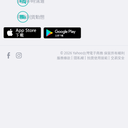
買賣即時溝通
商品到貨動態
APP Store
Google Play
facebook
Instagram
©
2026
Yahoo台灣電子商務 保留所有權利
服務條款
隱私權
拍賣使用規範
交易安全