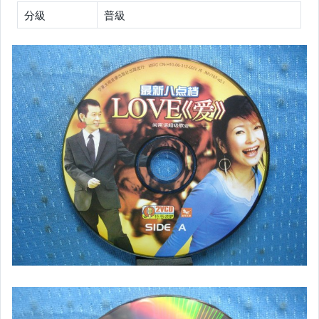
客語光碟
分級
普級
日語光碟
韓語光碟
西洋光碟
相聲國劇光碟
連續據 DVD光碟
電影電視電玩原聲帶
卡拉OK DVD光碟
卡拉OK VCD光碟
DVD演唱會光碟
DVD電影光碟