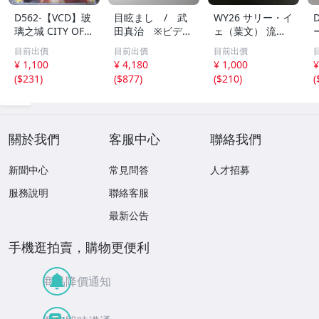
D562-【VCD】玻
目眩まし / 武
WY26 サリー・イ
璃之城 CITY OF G
田真治 ※ビデオ
ェ（葉文） 流金
LASS 舒淇 黎
CD /Panasonic
月 VCD ビデオCD
目前出價
目前出價
目前出價
明 海外盤 ２枚
¥ 1,100
¥ 4,180
¥ 1,000
¥
組
(
$231
)
(
$877
)
(
$210
)
(
關於我們
客服中心
聯絡我們
新聞中心
常見問答
人才招募
服務說明
聯絡客服
最新公告
手機逛拍賣，購物更便利
商品降價通知