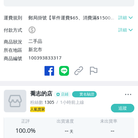
運費規則
郵局掛號【單件運費$65、消費滿$1500免
運費】
付款方式
二手品
商品狀況
新北市
所在地區
100393833317
商品編號
喬志的店
店鋪
實名驗證
粉絲數
1305
1小時前上線
追蹤
人氣賣家
-
-
正評
出貨速度
未出貨率
100.0%
--
--
天