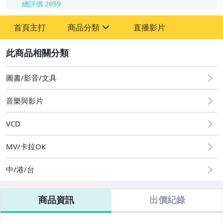
總評價
2659
-
首頁主打
商品分類
直播影片
-
sign
2
圖書/影音/文具
音樂與影片
國語光碟
台語光碟
VCD
古典光碟
MV/卡拉OK
爵士樂
中/港/台
音樂光碟
商品資訊
出價紀錄
粵語光碟