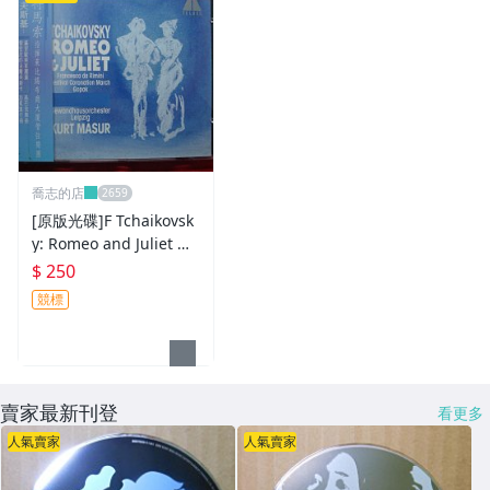
喬志的店
[原版光碟]F Tchaikovsk
y: Romeo and Juliet M
ADE IN GERMANY
$ 250
競標
賣家最新刊登
看更多
人氣賣家
人氣賣家