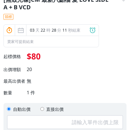
A + B VCD
競標
03
天
22
時
28
分
10
秒結束
賣家可提前結束
$80
起標價格
20
出價增額
無
最高出價者
1
件
數量
自動出價
直接出價