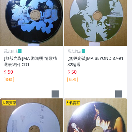
喬志的店
喬志的店
[無殼光碟]MA 游鴻明 情歌精
[無殼光碟]MA BEYOND 87-91
選最終回 CD1
32精選
$ 50
$ 50
競標
競標
人氣賣家
人氣賣家