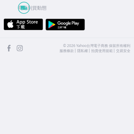
商品到貨動態
APP Store
Google Play
facebook
Instagram
©
2026
Yahoo台灣電子商務 保留所有權利
服務條款
隱私權
拍賣使用規範
交易安全