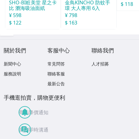
SHO-BI粧美堂 星之卡
金鳥KINCHO 防蚊手
$ 118
比 瀏海吸油面紙
環 大人專用 6入
¥ 598
¥ 798
$ 122
$ 163
關於我們
客服中心
聯絡我們
新聞中心
常見問答
人才招募
服務說明
聯絡客服
最新公告
手機逛拍賣，購物更便利
商品降價通知
買賣即時溝通