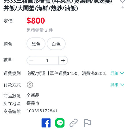
9333三格圓形餐盒 (年菜盒/煲湯鍋/魚翅羹/
4
丼飯/大閘蟹/海鮮/熱炒/油飯)
$800
定價
累積銷量
2
件
顏色
黑色
白色
數量
運費規則
宅配/貨運【單件運費$150、消費滿$2000
免運費】
付款方式
全新品
商品狀況
嘉義市
所在地區
100395172841
商品編號