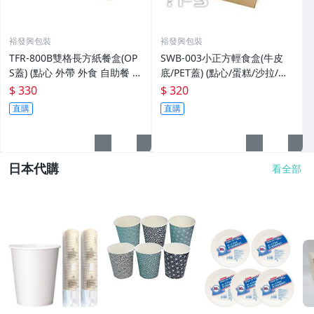
裕發興包裝
裕發興包裝
TFR-800B雙格長方紙餐盒(OP
SWB-003小正方輕食盒(牛皮
S蓋) (點心 外帶 外食 自助餐 紙
底/PET蓋) (點心/蛋糕/沙拉/麵
製)
包/三明治/外帶/免洗餐盒)
$ 330
$ 320
直購
直購
日本代購
看全部