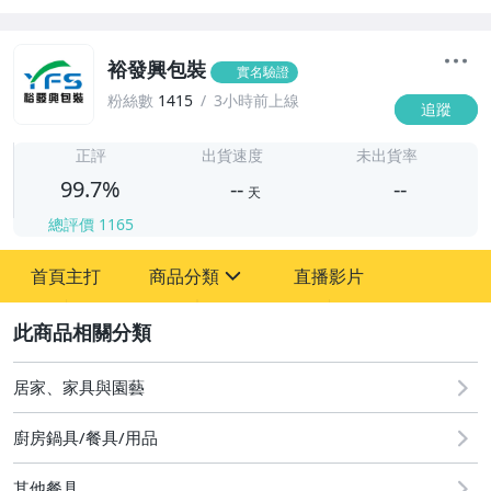
裕發興包裝
實名驗證
粉絲數
1415
3小時前上線
追蹤
-
-
正評
出貨速度
未出貨率
99.7%
--
--
天
總評價
1165
-
首頁主打
商品分類
直播影片
-
sign
圖書/影音/文具
2
居家、家具與園藝
居家、家具與園藝
廚房鍋具/餐具/用品
其他餐具