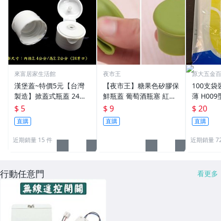
來富居家生活館
夜市王
原大五金百
漢堡蓋~特價5元【台灣
【夜市王】糖果色矽膠保
100支袋
製造】掀蓋式瓶蓋 24牙
鮮瓶蓋 葡萄酒瓶塞 紅酒
薄 H00
蝴蝶蓋 美安等滲透系列
塞 啤酒調味瓶塞 矽膠瓶
雞手套 
$ 5
$ 9
$ 20
產品的上蓋 來富居家生
蓋9元
直購
直購
直購
活館 新竹
近期銷量 15 件
近期銷量 72
行動任意門
看更多