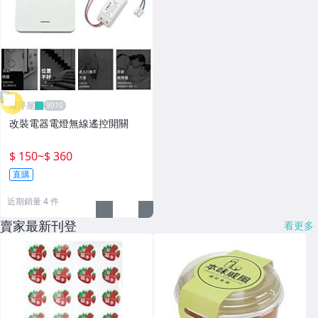
雁渟屋
改裝電器電燈無線遙控開關
$ 150
~
$ 360
直購
近期銷量 4 件
賣家最新刊登
看更多