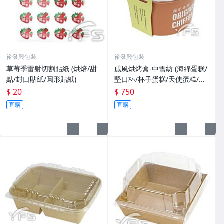
裕發興包裝
裕發興包裝
草莓季雷射切割貼紙 (烘焙/甜
戚風烘烤盒-中雪紡 (海綿蛋糕/
點/封口貼紙/圓形貼紙)
堅口杯/杯子蛋糕/天使蛋糕/戚
風/蛋糕模)
$ 20
$ 750
直購
直購