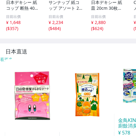
日本デキシー 紙
サンナップ 紙コ
日本デキシー 紙
コップ 断熱 402
ップ アソート 20
皿 20cm 30枚入×
ml 12オンス ホワ
5ml 100個入×2セ
5 使い捨て 日本
目前出價
目前出價
目前出價
イト 50個入×2 耐
ット 口径7.26×高
製 エコノウエア
猫
¥ 1,648
¥ 2,234
¥ 2,880
¥
熱 光沢のある表
さ7.93×底径5.15
KFL308EW
c
(
$357
)
(
$484
)
(
$624
)
(
面加工 使い捨て
cm 和柄 地紋 紙
業務用 日本製 GD
カップ ネイビー
NP12W
日本直送
看更多
金鳥KI
廚餘消臭
分
¥ 578