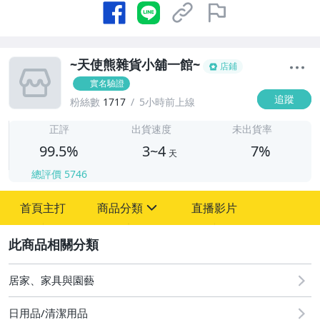
~天使熊雜貨小舖一館~
店鋪
實名驗證
追蹤
粉絲數
1717
5小時前上線
3
正評
出貨速度
未出貨率
99.5%
3~4
7%
天
總評價
5746
首頁主打
商品分類
直播影片
sign
2
居家、家具與園藝
日用品/清潔用品
♡茶具&茶葉&薰香♡