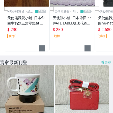
~天使熊雜貨小舖一
~天使熊雜貨小舖一
~天使熊雜
館~
館~
館~
天使熊雜貨小舖~日本帶
天使熊小鋪~日本帶回PR
天使熊雜
回牛奶妹三角零錢包 扣
IVATE LABEL玫瑰花絲巾
回ne-ne
環零錢包 全新現貨
紫色花邊領巾 時尚絲領
新現貨
$ 230
$ 250
$ 2,680
巾~
競標
競標
競標
賣家最新刊登
看更多