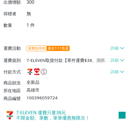
300
出價增額
無
得標者
1
件
數量
運費活動
運費抵用券
週末7-11免運
運費規則
7-ELEVEN取貨付款【單件運費$38、消費滿
$2000免運費】、萊爾富取貨付款【單件運
付款方式
費$60、消費滿$3000免運費】、郵局掛號
【單件運費$65、消費滿$2000免運費】、
全新品
商品狀況
面交/自取/不寄送【免運費】
高雄市
所在地區
100396059724
商品編號
7-ELEVEN 運費只要
38
元
不限金額、筆數，筆筆優惠無限次！