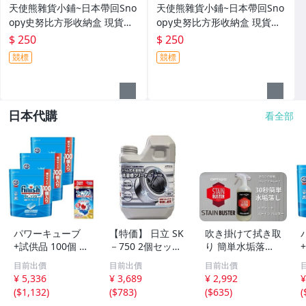
天使熊雜貨小鋪~日本帶回Sno
天使熊雜貨小鋪~日本帶回Sno
opy史努比方形收納盒 現貨：
opy史努比方形收納盒 現貨：
黃色現貨款 全新現貨
黃/紅/紫色3款 全新現貨
$ 250
$ 250
競標
競標
日本代購
看全部
パワーキューブ
【特価】 日立 SK
吹き掛けて拭き取
+試供品 100個 ×3
－750 2個セット
り 簡単水垢落し
袋 食洗機洗剤 フ
750ｍｌ 洗濯槽ク
オプティモ ステ
目前出價
目前出價
目前出價
ィニッシュ タブ
リーナー
インバスター 500
¥ 5,336
¥ 3,689
¥ 2,992
¥
レット パワーキ
ml Optimo Stain
(
$1,132
)
(
$783
)
(
$635
)
(
ューブ 100個 ×3
Buster