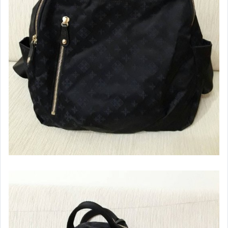
♡廚房用品專區♡
♡3C&通訊商品♡
♡對自己好一點♡
♡二手商品出清♡
♡手套專區♡
♡迪士尼商品專區♡
♡扇子專區♡
♡儲值卡專區♡
♡鞋子專區♡
♡7-11&全家商品♡
♡隨行杯專區♡