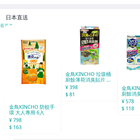
(300回分)
日本直送
看更多
金鳥KINCHO 垃圾桶
廚餘薄荷消臭貼片 約
30天分
¥ 398
金鳥KI
廚餘消臭
$ 81
分
¥ 578
金鳥KINCHO 防蚊手
$ 118
環 大人專用 6入
¥ 798
$ 163