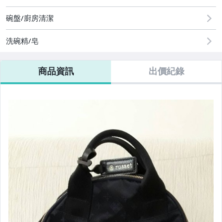
♡超低價專區♡
碗盤/廚房清潔
♡名牌精品專區♡
洗碗精/皂
♡snoopy商品專區♡
商品資訊
出價紀錄
♡大人口罩專區♡
♡卡通商品專區♡
♡雜貨專區♡
♡保養&彩妝&香水♡
♡毛巾&手帕&浴巾♡
♡大小包包專區♡
♡陶&玻璃製品專區♡
♡布製&襪子&圍巾♡