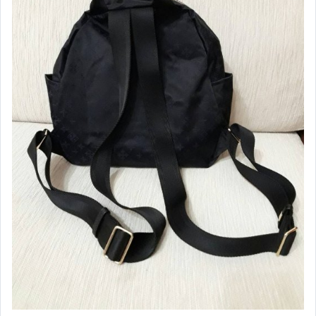
♡雨傘專區♡
♡餐具&便當袋專區♡
其它