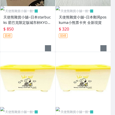
~天使熊雜貨小舖一館~
~天使熊雜貨小舖一館~
天使熊雜貨小舖~日本starbuc
天使熊雜貨小舖~日本郵局pos
ks 星巴克限定版城市杯KYOT
kuma小熊票卡夾 全新現貨
O 京都馬克杯 咖啡杯 355ml
$ 850
$ 320
競標
競標
~天使熊雜貨小舖一館~
~天使熊雜貨小舖一館~