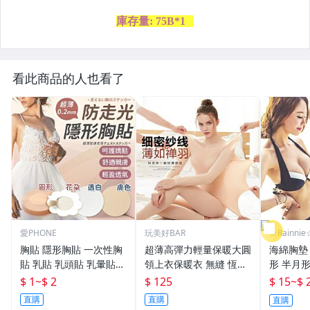
看此商品的人也看了
愛PHONE
玩美好BAR
☆Rainni
享有免運
胸貼 隱形胸貼 一次性胸
超薄高彈力輕量保暖大圓
海綿胸墊
貼 乳貼 乳頭貼 乳暈貼
領上衣保暖衣 無縫 恆溫
形 半月形 
女性胸貼 男性胸貼 紳士
內搭衣 機能保暖衣 保暖
增厚托高
$ 1
~
$ 2
$ 125
$ 15
~
$ 
貼 防激凸 防露點 防走光
衛生衣 冬季衛生衣 內搭
膚色 現貨
直購
直購
直購
胸貼 乳頭保護
衣百搭女發熱衣 抗寒 蓄
nie