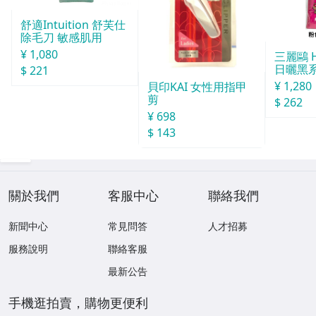
舒適Intuition 舒芙仕
除毛刀 敏感肌用
¥ 1,080
三麗鷗 He
日曬黑
$ 221
袋（M
¥ 1,280
貝印KAI 女性用指甲
剪
$ 262
¥ 698
$ 143
關於我們
客服中心
聯絡我們
新聞中心
常見問答
人才招募
服務說明
聯絡客服
最新公告
手機逛拍賣，購物更便利