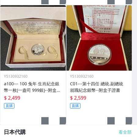
Y5130932160
Y5130932160
a100--- 100 兔年 生肖紀念銀
C01---第十四任 總統.副總統
幣一枚(一盎司 999銀)--附盒子.
就職紀念銀幣--附盒子證書
證書.收據
$ 2,499
$ 2,599
直購
直購
日本代購
看全部