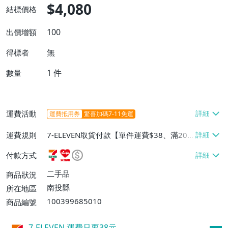
$4,080
結標價格
100
出價增額
無
得標者
1
件
數量
運費活動
運費抵用券
驚喜加碼7-11免運
運費規則
7-ELEVEN取貨付款【單件運費$38、滿20
件或消費滿$20000免運費】、萊爾富取貨
付款方式
付款【單件運費$60、滿20件或消費滿$20
000免運費】、郵局掛號【單件運費$40、
二手品
商品狀況
滿20件或消費滿$20000免運費】
南投縣
所在地區
100399685010
商品編號
7-ELEVEN 運費只要
38
元