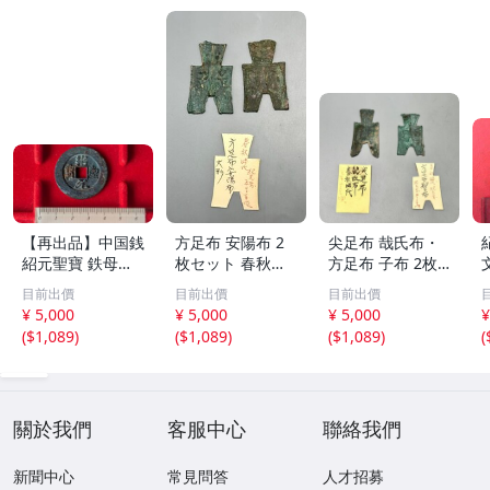
【再出品】中国銭
方足布 安陽布 2
尖足布 哉氏布・
紹元聖寶 鉄母
枚セット 春秋戦
方足布 子布 2枚
銭？
国時代 中国古代
セット 中国戦国
目前出價
目前出價
目前出價
銭貨 布貨 布幣 銅
古銭 布幣 古銭 貨
¥ 5,000
¥ 5,000
¥ 5,000
¥
銭 古銭 コレクシ
布 貨幣
(
$1,089
)
(
$1,089
)
(
$1,089
)
(
ョン 貨幣
關於我們
客服中心
聯絡我們
新聞中心
常見問答
人才招募