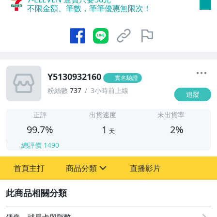
不限金額、筆數，筆筆優惠無限次！
Y5130932160
實名驗證
粉絲數
737
3小時前上線
追蹤
1
正評
出貨速度
未出貨率
99.7%
1
2%
天
總評價
1490
首頁主打
商品分類
直播影片
sign
2
古董、藝術與礦石
偶像、球員卡與郵幣
偶像、球員卡與郵幣