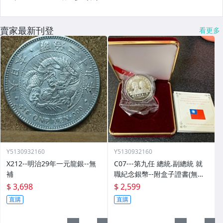
賣家最新刊登
看更多
Y5130932160
Y5130932160
X212--明治29年一元龍銀--無
C07---第九任 總統.副總統 就
補
職紀念銀幣--附盒子證書(無外
紙盒)
$ 3,698
$ 2,599
直購
直購