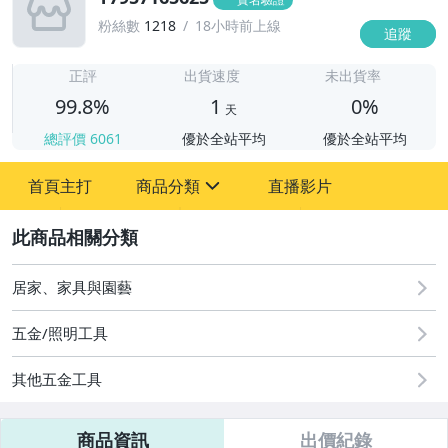
粉絲數
1218
18小時前上線
追蹤
1
正評
出貨速度
未出貨率
99.8%
1
0%
天
總評價
6061
優於全站平均
優於全站平均
首頁主打
商品分類
直播影片
sign
2
圖書/影音/文具
手機、配件與通訊
居家、家具與園藝
居家、家具與園藝
五金/照明工具
女包精品與女鞋
其他五金工具
商品資訊
出價紀錄