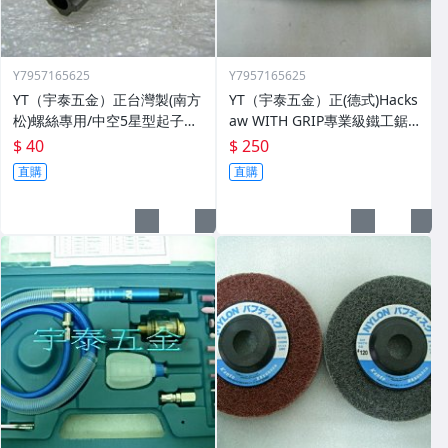
Y7957165625
Y7957165625
YT（宇泰五金）正台灣製(南方
YT（宇泰五金）正(德式)Hacks
松)螺絲專用/中空5星型起子頭/
aw WITH GRIP專業級鐵工鋸
六角柄中空5星型起子頭/特價
弓+德國原裝進口鋸片/品質保
$ 40
$ 250
中
證/清倉大特賣
直購
直購