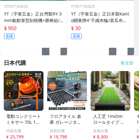
Y7957165625
Y7957165625
YT（宇泰五金）正台灣製RY-3
YT（宇泰五金）正日本製Kant
mm氣動筆型刻模機+磨棒組/5
o關東牌4"不織布輪/菜瓜布輪/
6000轉/品質保證/現正特價中
比一般市售耐用3~5倍/清倉大
$ 950
$ 30
特賣
直購
直購
日本代購
看全部
電動コンクリート
フロアタイル 倉
人工芝 1mx5m
ミキサー 70L 100
庫 ガレージタイ
ロールタイプ 毛
V 車輪付き 家庭
ル タイル ガレー
足10mm 防草シ
目前出價
目前出價
目前出價
簡単 使用 肥料 DI
ジマット 床タイ
ート一体型 ラッ
¥ 25,799
¥ 19,798
¥ 8,300
¥