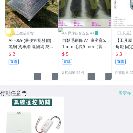
小立立生活百貨
AA 昇瑋鋁窗五金 AA
【工具屋】 
五金行
AFF069 (最便宜批發價)
自黏毛刷條 A1 底座寛5.
【工具屋】
黑網 貨車網 遮陽網 防曬
1 mm 毛長5 mm（背
角鐵 固
網 隔熱網 遮光網 種菜網
膠）毛刷條 防撞條 門邊
加強 補強
$ 2
$ 5
$ 3
針織黑網 蘭花網 溫室網
條 氣密條 門縫條 防震條
支撐 直
直購
直購
直購
遮陽布
隔音條 毛條
近期銷量 55 件
近期銷量 20
行動任意門
看更多