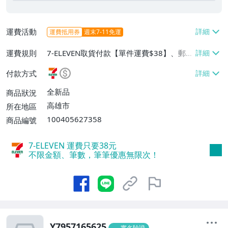
運費活動
運費抵用券
週末7-11免運
運費規則
7-ELEVEN取貨付款【單件運費$38】、郵局
掛號【單件運費$65】、離島配送【單件運
付款方式
費$65】、面交/自取/不寄送【免運費】
全新品
商品狀況
高雄市
所在地區
100405627358
商品編號
7-ELEVEN 運費只要
38
元
不限金額、筆數，筆筆優惠無限次！
Y7957165625
實名驗證