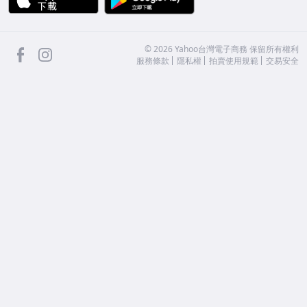
facebook
Instagram
©
2026
Yahoo台灣電子商務 保留所有權利
服務條款
隱私權
拍賣使用規範
交易安全