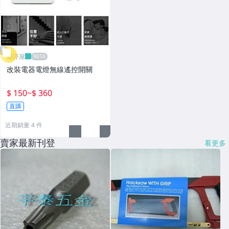
雁渟屋
改裝電器電燈無線遙控開關
$ 150
~
$ 360
直購
近期銷量 4 件
賣家最新刊登
看更多