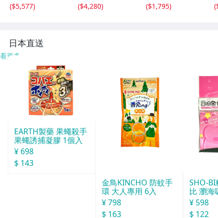
Y ドラム 工具 ミ
ル ガレージ マッ
シュグリーン (1X
(
$5,577
)
(
$4,280
)
(
$1,795
)
(
キサー タイヤ付
ト フロアマット
05m) | 人工芝生
き まぜ 混ぜる 工
リノベ 車庫 駐車
マット 庭/ ☆
事現場 作業 sg01
場 20枚セット wk
4
048
日本直送
看更多
EARTH製藥 果蠅殺手
果蠅誘捕凝膠 1個入
¥ 698
$ 143
SHO-
金鳥KINCHO 防蚊手
比 瀏海
環 大人專用 6入
¥ 598
¥ 798
$ 122
$ 163