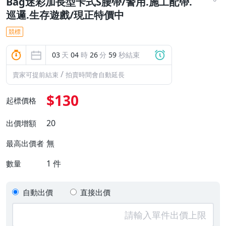
Bag迷彩加長型卡式S腰帶/警用.施工配帶.
巡邏.生存遊戲/現正特價中
競標
03
天
04
時
26
分
58
秒結束
/
賣家可提前結束
拍賣時間會自動延長
$130
起標價格
20
出價增額
無
最高出價者
1
件
數量
自動出價
直接出價