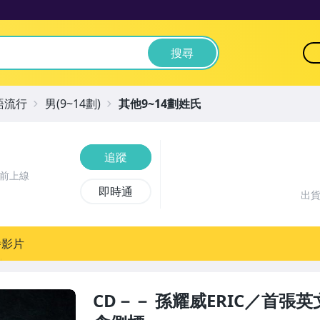
搜尋
語流行
男(9~14劃)
其他9~14劃姓氏
追蹤
時前上線
即時通
出
播影片
CD－－ 孫耀威ERIC／首張英文