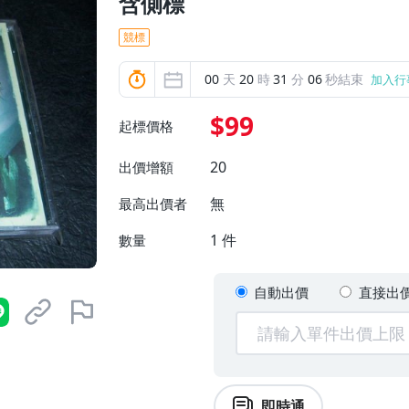
含側標
競標
00
天
20
時
31
分
05
秒結束
加入行
$99
起標價格
20
出價增額
無
最高出價者
1
件
數量
自動出價
直接出
即時通