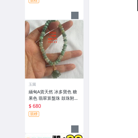
競標
玉園
緬甸A貨天然 冰多寶色 糖
果色 翡翠算盤珠 鼓珠附油
綠小滴溜手串 7咪 穿白繩
$ 680
附證書 ＃ 17圍
競標