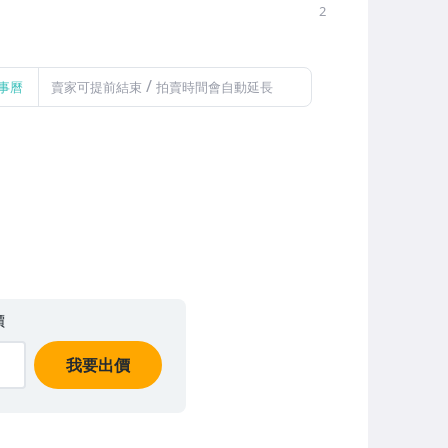
2
/
事曆
賣家可提前結束
拍賣時間會自動延長
價
我要出價