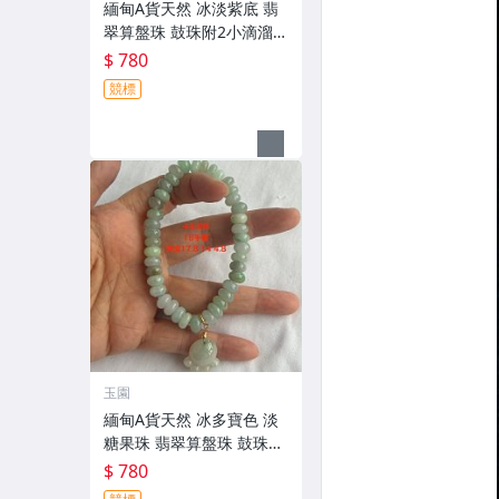
緬甸A貨天然 冰淡紫底 翡
翠算盤珠 鼓珠附2小滴溜手
串 8.4咪 附證書 ＃ 17圍
$ 780
競標
玉園
緬甸A貨天然 冰多寶色 淡
糖果珠 翡翠算盤珠 鼓珠附
小滴溜手串 8.8咪 附證書
$ 780
＃ 18圍