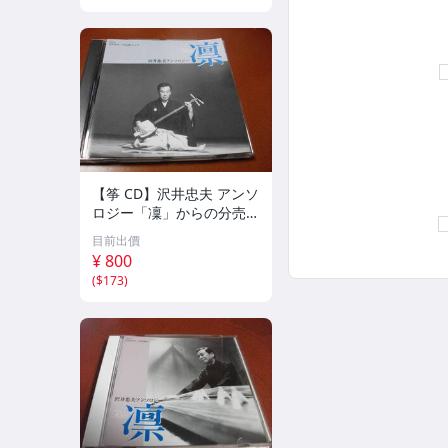
【筝 CD】沢井忠夫 アンソ
ロジー「凜」からの分売
沢井忠夫作品集 ライブ 風
目前出價
衣、水の声、枯野砧、五節
¥ 800
の舞、ファンタジア (限
(
$173
)
定）