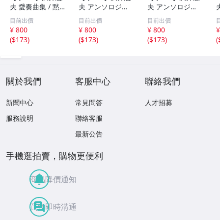
夫 愛奏曲集 / 黙
夫 アンソロジー
夫 アンソロジー
示 、波 、二つの
「凜」からの分売
「凜」からの分売
目前出價
目前出價
目前出價
相 、箏二重奏ソ
沢井忠夫作品集
沢井忠夫 作品集
¥ 800
¥ 800
¥ 800
¥
ナタ 杵屋正邦 、
ライブ 風衣、水
第三集 “光る海”
(
$173
)
(
$173
)
(
$173
)
(
入野義朗 、小野
の声、枯野砧、五
（限定販売） 200
衛 他 (1971/197
節の舞、ファンタ
1
3/1976)
ジア (限定）
關於我們
客服中心
聯絡我們
新聞中心
常見問答
人才招募
服務說明
聯絡客服
最新公告
手機逛拍賣，購物更便利
商品降價通知
買賣即時溝通