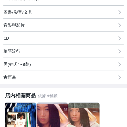
2
圖書/影音/文具
圖書/影音/文具
音樂與影片
古董、藝術與礦石
CD
手機、配件與通訊
華語流行
美容保養與彩妝
電腦、平板與周邊
男(姓氏1~8劃)
運動、戶外與休閒
古巨基
電玩遊戲與主機
店內相關商品
嬰幼兒與孕婦
汽機車精品百貨
居家、家具與園藝