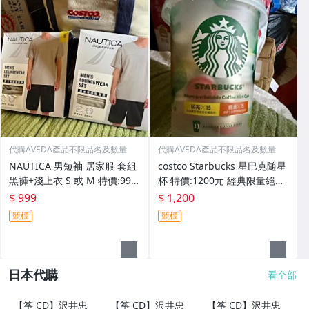
代購AVEDA產品不限品名及數量
代購AVEDA產品不限品名及數量
NAUTICA 男短袖 居家服 套組
costco Starbucks 星巴克随星
黑褲+淺上衣 S 或 M 特價:999
杯 特價:1200元 經典限量絕版
元 亞洲尺寸(ASIAN) 此商品為
品 交換禮物最佳首選
$ 999
$ 1,200
真品平行輸入
競標
競標
日本代購
看全部
【筝 CD】沢井忠
【筝 CD】沢井忠
【筝 CD】沢井忠