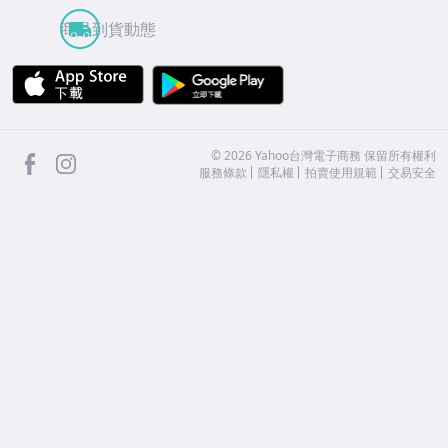
商品到貨動態
APP Store
Google Play
facebook
Instagram
©
2026
Yahoo台灣電子商務 保留所有權利
服務條款
隱私權
拍賣使用規範
交易安全