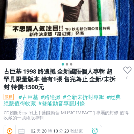
古巨基 1998 路邊攤 全新國語個人專輯 超
0
罕見限量版本 僅有1張 售完為止 全新/未拆
封 特價:1500元
#
古巨基
#
路邊攤
#
全新未拆封專輯
#
經典
競標
絕版值得收藏
#
藝能動音專屬封條
CD如圖所示 附上 [ 藝能動音 MUSIC IMPACT ] 專屬的封條 值得
收藏的一張絕版專輯
02
天
20
時
10
分
28
秒結束