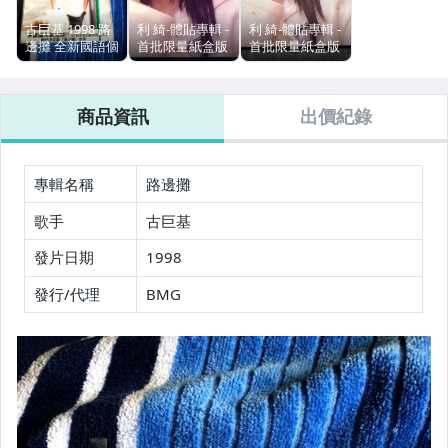
玩具、模型與公仔
古巨基 1998 路
利 綺-體貼專輯 -
利 綺-體貼專輯 -
邊攤 全新國語個
首批限量紙盒版
首批限量紙盒版
男性精品與服飾
人專輯 超罕見限
(全新/未拆封/已
(全新/未拆封/已
量版本 僅有1張
絕版) 特價:1500
絕版) 特價:1500
售完為止 全新/
元
元
偶像、球員卡與郵幣
商品資訊
出價紀錄
未拆封 特
價:1500元
女裝與服飾配件
專輯名稱
路邊攤
手錶與飾品配件
歌手
古巨基
女包精品與女鞋
發片日期
1998
家電與影音視聽
發行/代理
BMG
美食與地方特產