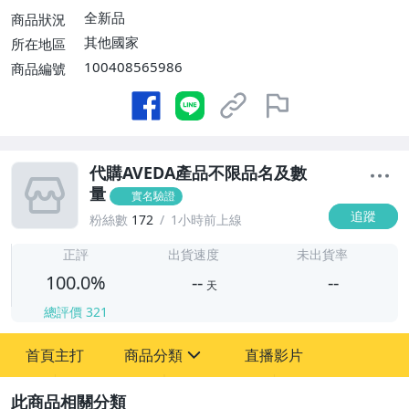
全新品
商品狀況
其他國家
所在地區
100408565986
商品編號
代購AVEDA產品不限品名及數
量
實名驗證
追蹤
粉絲數
172
1小時前上線
-
-
正評
出貨速度
未出貨率
100.0%
--
--
天
總評價
321
-
首頁主打
商品分類
直播影片
-
sign