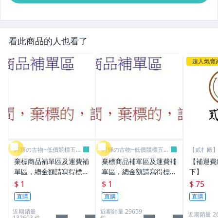
看此商品的人也看了
超人氣賣
阿輝の古物~低價競標五六
阿輝の古物~低價競標五六
【貳扌殿】
日結標
日結標
我
棄標商品補單區及運費補
棄標商品補單區及運費補
【補運費
單區，總金額請寫得標商
單區，總金額請寫得標商
下】
品金額，運費請寫棄標商
品金額，運費請寫棄標商
$ 1
$ 1
$ 75
品原設定之運費
品原設定之運費
直購
直購
直購
近期銷量
近期銷量 29659
近期銷量 2
132603 件
件