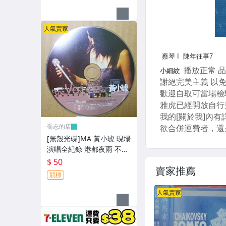
人氣賣家
喬志的店
[無殼光碟]MA 黃小琥 現場
演唱全紀錄 港都夜雨 不只
是朋友 我要我們在一起
$ 50
賣家推薦
競標
人氣賣家