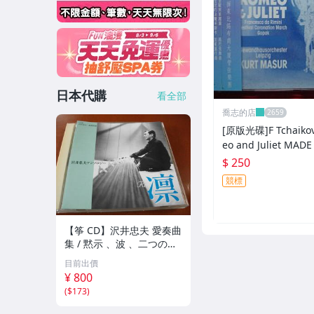
日本代購
看全部
喬志的店
[原版光碟]F Tchaikov
eo and Juliet MADE IN GERM
ANY
$ 250
競標
【筝 CD】沢井忠夫 愛奏曲
集 / 黙示 、波 、二つの相
、箏二重奏ソナタ 杵屋正
目前出價
邦 、入野義朗 、小野衛 他
¥ 800
(1971/1973/1976)
(
$173
)