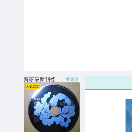
連續據 DVD光碟
電影電視電玩原聲帶
卡拉OK DVD光碟
卡拉OK VCD光碟
DVD演唱會光碟
DVD電影光碟
原版卡帶
賣家最新刊登
看更多
人氣賣家
原版藍光遊戲光碟
PSP及其他原版遊戲光碟
藍光電影影片光碟
其他類光碟