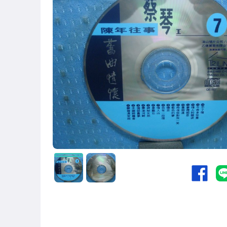
國語光碟
台語光碟
古典光碟
爵士樂
音樂光碟
粵語光碟
客語光碟
日語光碟
韓語光碟
西洋光碟
相聲國劇光碟