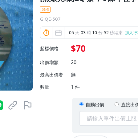
競標
G QE-507
05
天
03
時
10
分
51
秒結束
加入行
$70
起標價格
20
出價增額
無
最高出價者
1
件
數量
自動出價
直接出