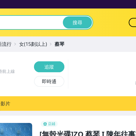
搜尋
語流行
女(15劃以上)
蔡琴
追蹤
時前上線
即時通
播影片
店鋪
[無殼光碟]ZQ 蔡琴 I 陳年往事7 