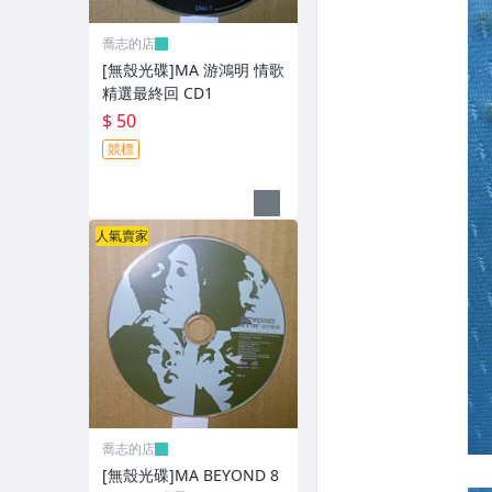
XBOX遊戲光碟
喬志的店
旅遊書籍小說書刊
[無殼光碟]MA 游鴻明 情歌
精選最終回 CD1
集郵
$ 50
其它
競標
人氣賣家
喬志的店
[無殼光碟]MA BEYOND 8