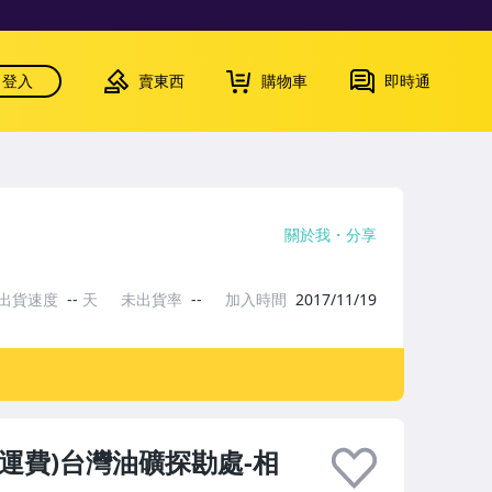
登入
賣東西
購物車
即時通
關於我
分享
出貨速度
--
天
未出貨率
--
加入時間
2017/11/19
免運費)台灣油礦探勘處-相