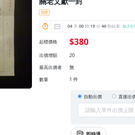
關老文獻一封
競標
04
天
00
時
19
分
43
秒結束
加入行
$380
起標價格
20
出價增額
無
最高出價者
1
件
數量
自動出價
直接出
即時通