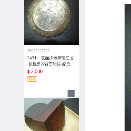
Y5092237733
2431---表面標示黑龍江省
-銀樣幣??背面龍紋-紀念
幣??(郵寄免運費)
$ 2,000
競標