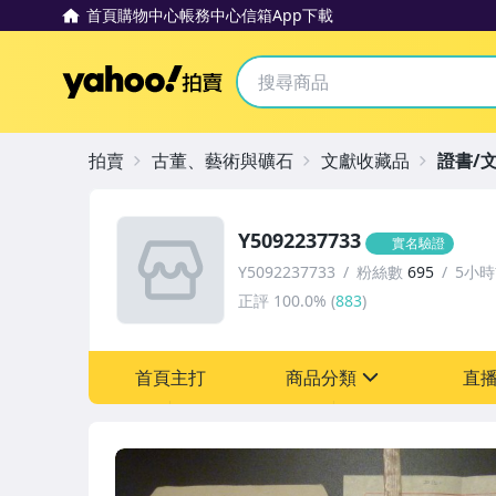
首頁
購物中心
帳務中心
信箱
App下載
Yahoo拍賣
拍賣
古董、藝術與礦石
文獻收藏品
證書/
Y5092237733
實名驗證
Y5092237733
粉絲數
695
5小
正評
100.0%
(
883
)
首頁主打
商品分類
直
sign
古董、藝術與礦石
玩具、模型與公仔