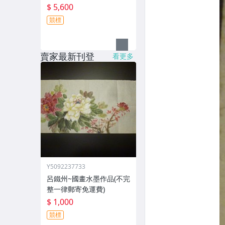
$ 5,600
競標
賣家最新刊登
看更多
Y5092237733
呂鐵州~國畫水墨作品(不完
整一律郵寄免運費)
$ 1,000
競標