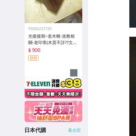
Y5092237733
光復後期~老木雕-道教相
關-老印章(木質不詳??文字
不詳??)歷史民俗文物??(郵
$ 900
寄免運費)
競標
日本代購
看全部