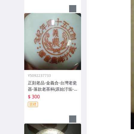
Y5092237733
正刻老品-金義合-台灣老瓷
器-落款老茶杯(原始汙垢--
郵寄免運費)
$ 300
競標