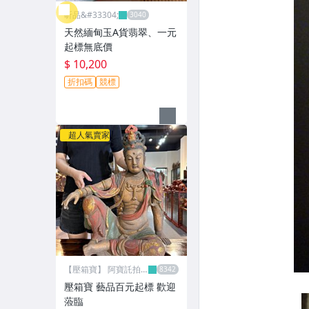
昕品&#33304;
天然緬甸玉A貨翡翠、一元
起標無底價
$ 10,200
折扣碼
競標
超人氣賣家
【壓箱寶】 阿寶託拍
網
壓箱寶 藝品百元起標 歡迎
蒞臨