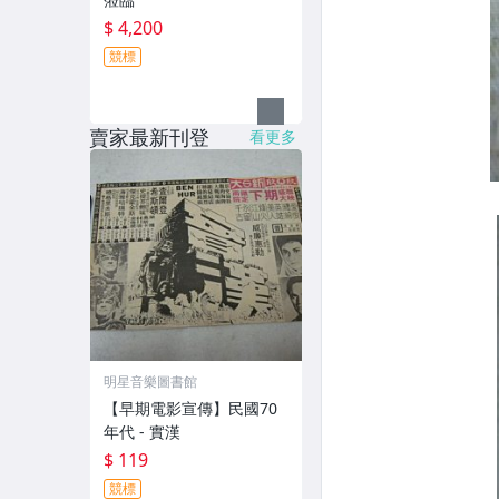
$ 4,200
競標
賣家最新刊登
看更多
明星音樂圖書館
【早期電影宣傳】民國70
年代 - 實漢
$ 119
競標