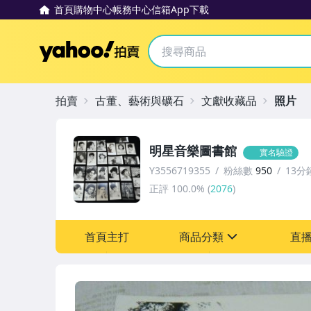
首頁
購物中心
帳務中心
信箱
App下載
Yahoo拍賣
拍賣
古董、藝術與礦石
文獻收藏品
照片
明星音樂圖書館
實名驗證
Y3556719355
粉絲數
950
13分
正評
100.0%
(
2076
)
首頁主打
商品分類
直
sign
圖書/影音/文具
成人專區