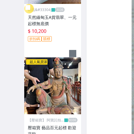
昕品&#33304;
天然緬甸玉A貨翡翠、一元
起標無底價
$ 10,200
折扣碼
競標
超人氣賣家
【壓箱寶】 阿寶託拍
網
壓箱寶 藝品百元起標 歡迎
蒞臨