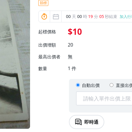
競標
00
天
00
時
19
分
03
秒結束
加入行
$10
起標價格
20
出價增額
無
最高出價者
1
件
數量
自動出價
直接出
即時通