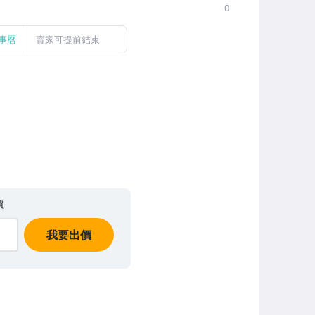
0
事曆
賣家可提前結束
價
我要出價