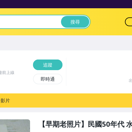
搜尋
追蹤
鐘前上線
即時通
播影片
【早期老照片】民國50年代 水池