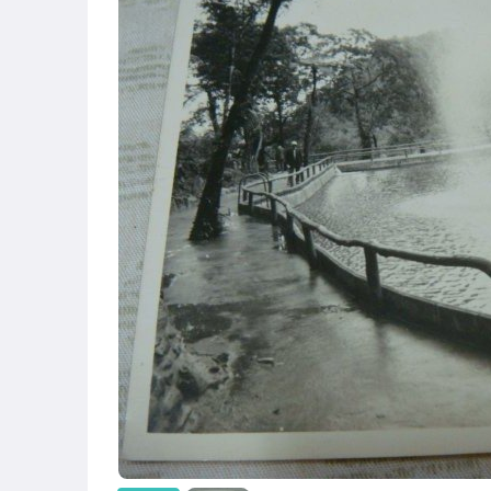
古董、藝術與礦石
玩具、模型與公仔
居家、家具與園藝
偶像、球員卡與郵幣
家電與影音視聽
電玩遊戲與主機
運動、戶外與休閒