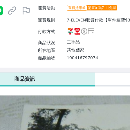
運費活動
運費抵用券
驚喜加碼7-11免運
運費規則
7-ELEVEN取貨付款【單件運費
爾富取貨付款【單件運費$60、滿
付款方式
號【單件運費$60、滿10件或消
二手品
商品狀況
其他國家
所在地區
100416797074
商品編號
7-ELEVEN 運費只要
38
元
不限金額、筆數，筆筆優惠無限次！
商品資訊