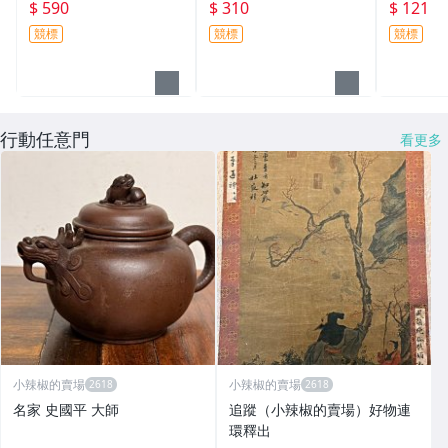
理監事聯席會議 有簽名
中文系教授 昆曲 紅樓夢
澤東著名
$ 590
$ 310
$ 121
100元起標
提及藏書等等 共八頁 10
為新華社
競標
競標
競標
0元起標
樣(珍稀
~一元起
行動任意門
看更多
小辣椒的賣場
小辣椒的賣場
名家 史國平 大師
追蹤（小辣椒的賣場）好物連
環釋出