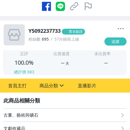
Y5092237733
實名驗證
粉絲數
695
57分鐘前上線
追蹤
-
-
正評
出貨速度
未出貨率
100.0%
--
--
天
總評價
883
-
首頁主打
商品分類
直播影片
-
sign
古董、藝術與礦石
2
玩具、模型與公仔
古董、藝術與礦石
文獻收藏品