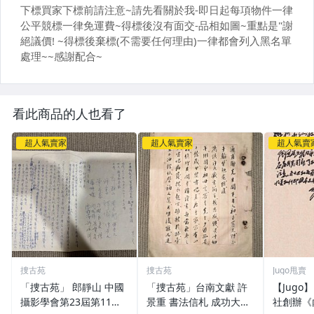
看此商品的人也看了
超人氣賣家
超人氣賣家
超人氣賣
捜古苑
捜古苑
Jugo甩賣
「捜古苑」 郎靜山 中國
「捜古苑」台南文獻 許
【Jugo
攝影學會第23屆第11次
景重 書法信札 成功大學
社創辦《