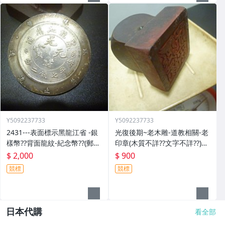
Y5092237733
Y5092237733
2431---表面標示黑龍江省 -銀
光復後期~老木雕-道教相關-老
樣幣??背面龍紋-紀念幣??(郵寄
印章(木質不詳??文字不詳??)歷
免運費)
史民俗文物??(郵寄免運費)
$ 2,000
$ 900
競標
競標
日本代購
看全部