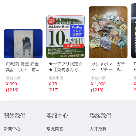
◯戦前 貴重 貯金
★☆アプリ限定☆
ガシャポン ガチ
寓話 兵士 前
★【焼肉きんぐ】
ャ ガチャ POP
線 昭和１４年
平日いつでもクー
ポップ 台紙
目前出價
目前出價
目前出價
非売品 貯金局 古
ポン 10%割引券
非売品 まとめ
¥ 990
¥ 75
¥ 1,000
¥
い 昭和 レトロ ア
9月15日まで Pay
て アンパンマ
(
$216
)
(
$17
)
(
$218
)
(
ンティーク ヴィ
Pay・クレカ決済
ン ポケモン ガ
ンテージ ディス
可 当日利用可能
ンダム サンリ
プレイ /42614
オ 他 大量
關於我們
客服中心
聯絡我們
新聞中心
常見問答
人才招募