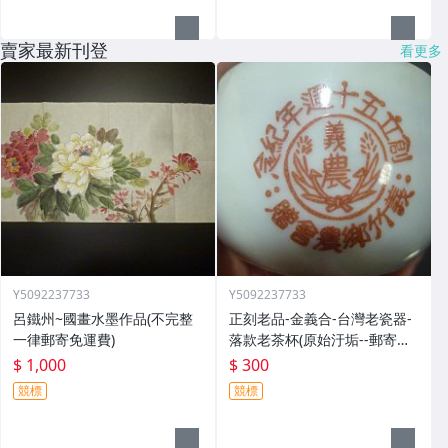
賣家最新刊登
看更多
Y5092237733
Y5092237733
呂鐵州~國畫水墨作品(不完整
正刻老品-金義合-台灣老瓷器-
一律郵寄免運費)
落款老茶杯(原始汙垢--郵寄免
運費)
$ 1,000
$ 300
競標
競標