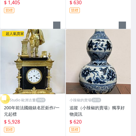
$ 1,405
$ 630
競標
競標
超人氣賣家
ZH Studio 歐洲古董
小辣椒的賣場
200年前法國鐘錶名匠鉅作/一
追蹤（小辣椒的賣場）獨享好
元起標
物資訊
$ 5,928
$ 620
競標
競標