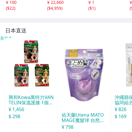
¥ 100
¥ 22,660
¥ 1
¥
（プルオーバー）
ージ ブラック メ
(
$22
)
(
$4,959
)
(
$1
)
(
美品
ンズ L相当
日本直送
看更多
興和Kowa萬特力VAN
沖繩縣
TELIN保溫護膝 1個入
協同組合o
L
球酒豪傳
¥ 1,456
¥ 826
佑天蘭Utena MATO
$ 298
$ 169
MAGE魔髮球 自然定
型 白色花香味
¥ 798