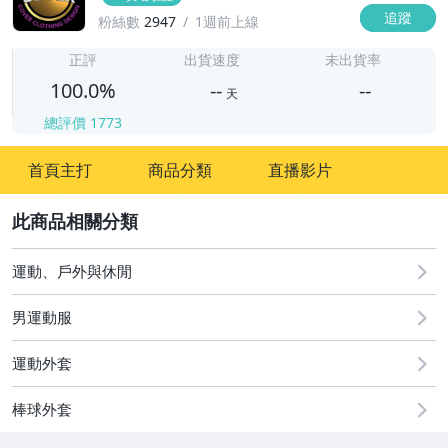
追蹤
粉絲數
2947
1週前上線
-
-
正評
出貨速度
未出貨率
100.0%
--
--
天
總評價
1773
-
首頁主打
商品分類
直播影片
-
2
運動、戶外與休閒
男運動服
運動外套
棒球外套