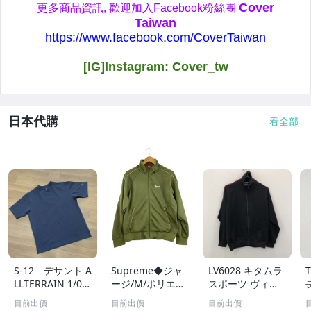
日本代購
看全部
S-12 デサント A
Supreme◆ジャ
LV6028 キタムラ
LLTERRAIN 1/0
ージ/M/ポリエス
スポーツ ヴィン
サイズ XO・黒！
テル/GRN/無地/2
テージ トラック
目前出價
目前出價
目前出價
DRY ジャージ
4ss//
ジャケット ジャ