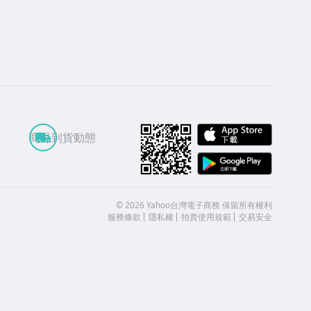
APP St
商品到貨動態
Google
©
2026
Yahoo台灣電子商務 保留所有權利
服務條款
隱私權
拍賣使用規範
交易安全