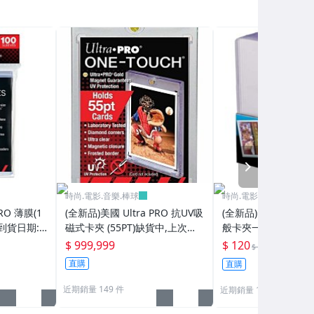
NEXT
時尚.電影.音樂.棒球
時尚.電影.音樂.棒球
RO 薄膜(1
(全新品)美國 Ultra PRO 抗UV吸
(全新品)美國 Ultra P
到貨日期:2
磁式卡夾 (55PT)缺貨中,上次到
般卡夾一包(25個/包)20
貨日期:2024/6/13已再到貨
再到貨
$ 999,999
$ 120
8折
$ 150
直購
直購
近期銷量 149 件
近期銷量 119 件