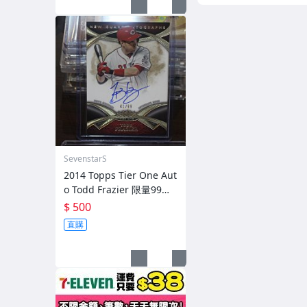
SevenstarS
2014 Topps Tier One Aut
o Todd Frazier 限量99張
簽名卡
$ 500
直購