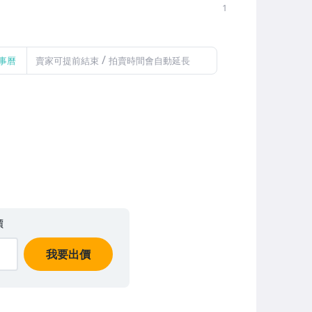
1
/
事曆
賣家可提前結束
拍賣時間會自動延長
價
我要出價