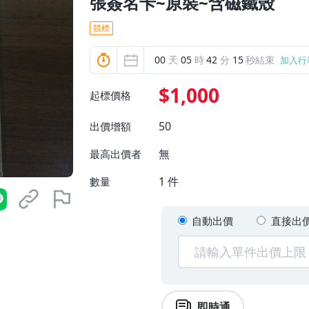
張簽名卡~原裝~含磁鐵殼
競標
00
天
05
時
42
分
13
秒結束
加入行
$1,000
起標價格
50
出價增額
無
最高出價者
1
件
數量
自動出價
直接出
即時通