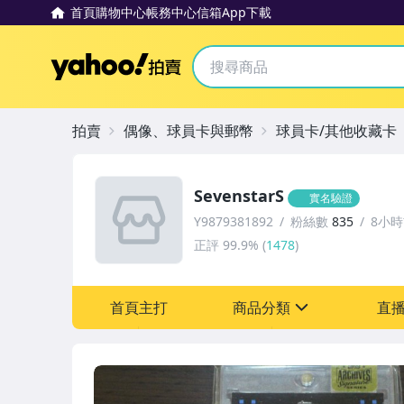
首頁
購物中心
帳務中心
信箱
App下載
Yahoo拍賣
拍賣
偶像、球員卡與郵幣
球員卡/其他收藏卡
SevenstarS
實名驗證
Y9879381892
粉絲數
835
8小
正評
99.9%
(
1478
)
首頁主打
商品分類
直
sign
成人專區
偶像、球員卡與郵幣