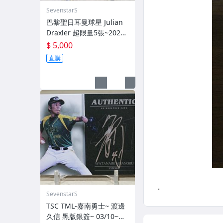
SevenstarS
巴黎聖日耳曼球星 Julian
Draxler 超限量5張~2021-
22 Topps Paris Saint-Ger
$ 5,000
main SSP 亮面簽名卡~
直購
SevenstarS
TSC TML-嘉南勇士~ 渡邊
久信 黑版銀簽~ 03/10~限