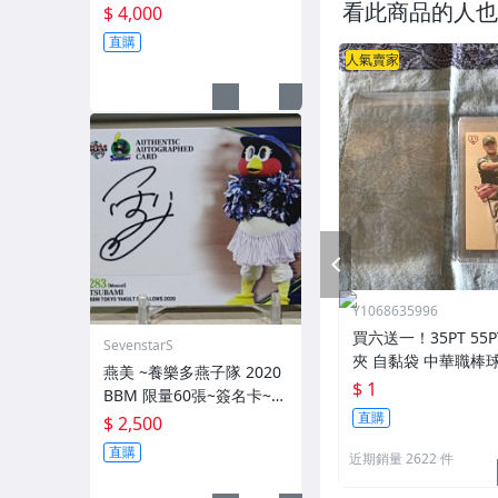
看此商品的人也
量10張 簽名卡~交換卡 已
$ 4,000
換回~ 簽背號41~西武獅日
直購
職3屆勝投王 勇士TML三冠
人氣賣家
王 MVP~
PREV
Y1068635996
買六送一！35PT 55
SevenstarS
夾 自黏袋 中華職棒
燕美 ~養樂多燕子隊 2020
王 寶可夢PTCG 漫威 ul
$ 1
BBM 限量60張~簽名卡~2
可用
直購
83 TSUBAMI~最強吉祥物
$ 2,500
燕九郎妹妹
直購
近期銷量 2622 件