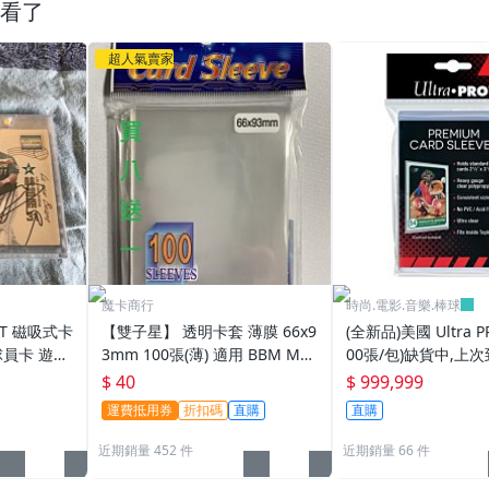
看了
超人氣賣家
魔卡商行
時尚.電影.音樂.棒球
PT 磁吸式卡
【雙子星】 透明卡套 薄膜 66x9
(全新品)美國 Ultra P
球員卡 遊戲
3mm 100張(薄) 適用 BBM MLB
00張/包)缺貨中,上次
tra pro
Topps CPBL 球員卡
025/6/26
$ 40
$ 999,999
運費抵用券
折扣碼
直購
直購
近期銷量 452 件
近期銷量 66 件