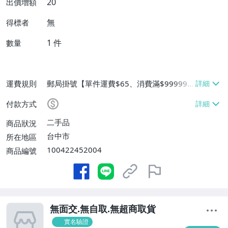
20
出價增額
無
得標者
1
件
數量
運費規則
郵局掛號【單件運費$65、消費滿$999999
免運費】
付款方式
二手品
商品狀況
台中市
所在地區
100422452004
商品編號
無面交.無自取.無超商取貨
實名驗證