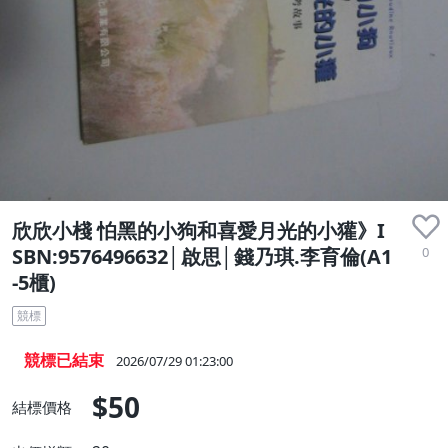
欣欣小棧 怕黑的小狗和喜愛月光的小獾》I
0
SBN:9576496632│啟思│錢乃琪.李育倫(A1
-5櫃)
競標
競標已結束
2026/07/29 01:23:00
$50
結標價格