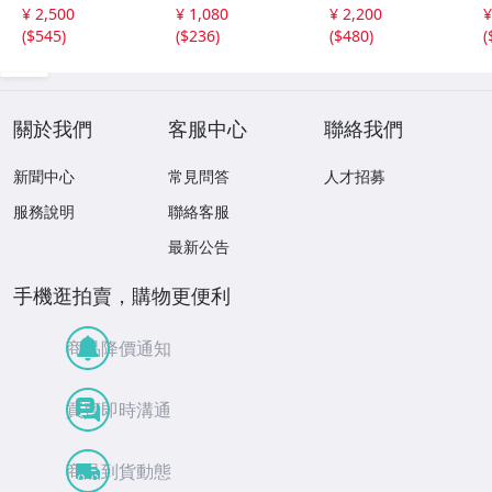
年4月号.5月号 5
冊セット★おやゆ
冊セット 英語絵
¥ 2,500
¥ 1,080
¥ 2,200
¥
冊まとめ 26080
びひめ★わらうほ
本 105
(
$545
)
(
$236
)
(
$480
)
(
6
し★
關於我們
客服中心
聯絡我們
新聞中心
常見問答
人才招募
服務說明
聯絡客服
最新公告
手機逛拍賣，購物更便利
商品降價通知
買賣即時溝通
商品到貨動態