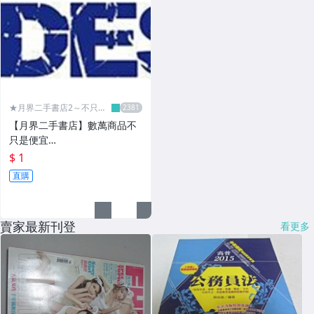
★月界二手書店2～不只是
便宜...★
【月界二手書店】數萬商品不
只是便宜…
$ 1
直購
賣家最新刊登
看更多