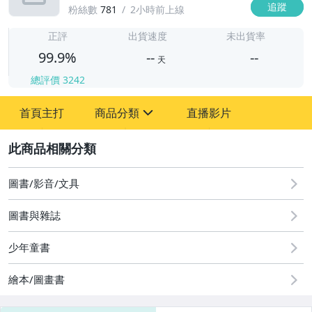
追蹤
粉絲數
781
2小時前上線
-
-
正評
出貨速度
未出貨率
99.9%
--
--
天
總評價
3242
-
首頁主打
商品分類
直播影片
-
sign
圖書/影音/文具
2
家電與影音視聽
圖書/影音/文具
圖書與雜誌
少年童書
繪本/圖畫書