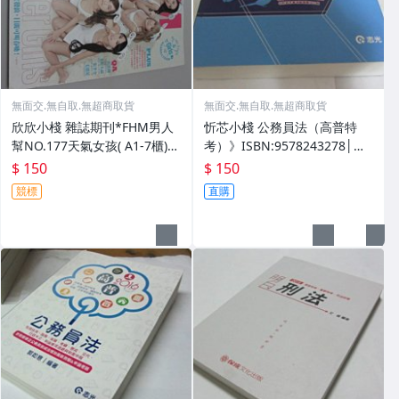
無面交.無自取.無超商取貨
無面交.無自取.無超商取貨
欣欣小棧 雜誌期刊*FHM男人
忻芯小棧 公務員法（高普特
幫NO.177天氣女孩( A1-7櫃)*
考）》ISBN:9578243278│志
2
光│郭如意(甲5綑)
$ 150
$ 150
競標
直購