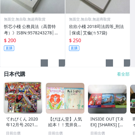
無面交.無自取.無超商取貨
無面交.無自取.無超商取貨
忻芯小棧 公務員法（高普特
欣欣小棧 2018司法四等_刑法
考）》ISBN:9578243278│志
│保成│艾倫(ㄌ57袋)
光 │郭如意(甲2綑)
$ 200
$ 250
直購
直購
日本代購
看全部
てれびくん 2020
【びほん堂】人気
INSIDE OUT [T.R
年12月号.2021年
絵本！！荒井良二
EX] [SHARKS] [H
1月号.2月号.2023
の絵本まとめて2
UMAN BODY] 三
目前出價
目前出價
目前出價