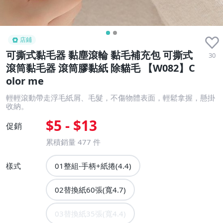
店鋪
可撕式黏毛器 黏塵滾輪 黏毛補充包 可撕式
30
滾筒黏毛器 滾筒膠黏紙 除貓毛 【W082】C
olor me
輕輕滾動帶走浮毛紙屑、毛髮，不傷物體表面，輕鬆拿握，懸掛
收納。
$5 - $13
促銷
累積銷量
477
件
樣式
01整組-手柄+紙捲(4.4)
02替換紙60張(寬4.7)
03替換紙35張(寬4.4)