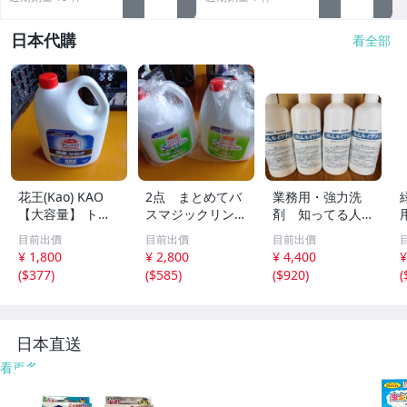
日本代購
看全部
花王(Kao) KAO
2点 まとめてバ
業務用・強力洗
【大容量】 トイ
スマジックリン S
剤 知ってる人は
レマジックリン
UPER泡洗浄 4.5L
使ってる！ ２本
目前出價
目前出價
目前出價
消臭・洗浄 消臭
業務用 浴室用 除
セット ホームル
¥ 1,800
¥ 2,800
¥ 4,400
¥
ストロング 4.5L
菌 中性 プロフェ
イクリーン タバ
(
$377
)
(
$585
)
(
$920
)
(
業務用 トイレ用
ッショナル 未使
コのヤニにも！
洗剤 未使用
用 風呂 掃除
洗剤
日本直送
看更多