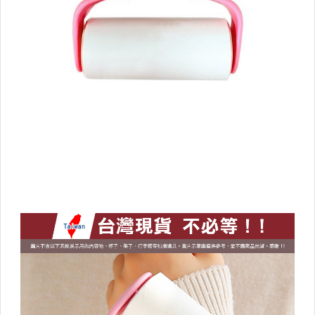
燈具用品
日常用品
創意文具
3C週邊
電子設備
園藝/庭院用具
寵物用品
蚊蟲退散好物
五金/修繕
衣架/衣夾/鞋架/室內鞋
▼其他收納▼