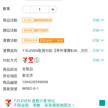
數量
商品活動
全店折
滿$888折$38
贈品活動
滿額贈
滿$199送1
運費活動
運費抵用券
驚喜加碼7-11免運
運費規則
7-ELEVEN取貨付款【單件運費$38、消費滿
$599免運費】、7-ELEVEN取貨不付款【單
付款方式
件運費$38、消費滿$599免運費】、萊爾富
取貨付款【單件運費$60、消費滿$599免運
全新品
商品狀況
費】、宅配/貨運【單件運費$100、消費滿
新北市
所在地區
$1899免運費】、離島配送【單件運費$18
100428599696
商品編號
0、消費滿$1999免運費】
W082-0-1
賣家貨號
7-ELEVEN 運費只要
38
元
不限金額、筆數，筆筆優惠無限次！