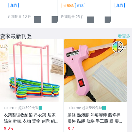
角 牛角刮痧板 眼部按摩
大容量 沙灘包 透明 防水
臉手腕帶
直購
直購
折扣碼
直購
臉部美容 【F075】Color
收納包 露營收納袋 洗漱
神器 【L0
me
包【W080】Color_me
近期銷量 10 件
近期銷量 25 件
賣家最新刊登
看更多
colorme 超取599免運
colorme 超取599免運
衣架整理收納架 吊衣架 居家
膠條 熱熔膠 熱熔膠棒 藤條棒
陽台 晾曬 衣物 置物 創意 組裝
膠棒 黏膠 修繕 手工藝 膠 膠水
手提 移動【L111】Color_me
熱熔膠條 DIY 半透明【B012】
$ 25
$ 2