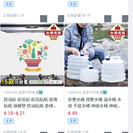
Color_me
直購
直購
近期銷量 2 件
近期銷量 45 件
colorme 超取599免運
colorme 超取599免運
防油貼 鋁箔貼 鋁箔貼紙 玻璃
折疊水桶 摺疊水桶 儲水桶 水
貼紙 抽屜墊 防油貼紙 瓷磚貼
袋 手提水桶 伸縮水桶 伸縮水
紙 萬用防油貼【N032】Color
袋 戶外水桶 蓄水桶 蓄水箱 儲
$ 18
~
$ 21
$ 49
_me
水袋 風琴水桶 登山 露營【M1
直購
直購
54】Color_me
近期銷量 19 件
近期銷量 1 件