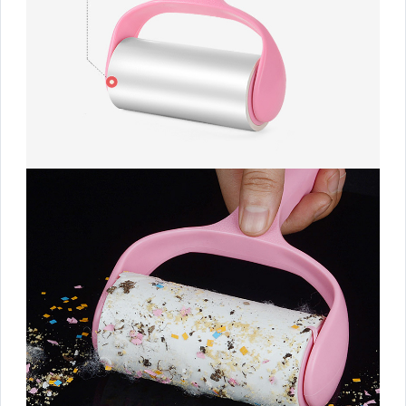
▼外出旅行▼
雨具/除溼商品
分裝瓶/牙刷盒
行李箱週邊/出國用品
汽機車百貨
露營用品
▼美容小物▼
美髮工具
婦幼相關
健身瑜珈
香氛/薰香/精油