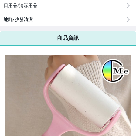
日用品/清潔用品
地氈/沙發清潔
商品資訊
暖暖包 系列
束口/密封袋/禮品袋
DIY手作樂趣
冷氣相關商品
泡沫清潔
6月新品New in
5月新品New in