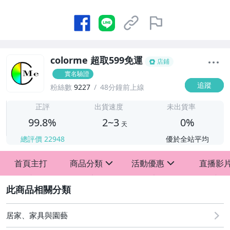
colorme 超取599免運
店鋪
實名驗證
追蹤
粉絲數
9227
48分鐘前上線
2
正評
出貨速度
未出貨率
99.8%
2~3
0%
天
總評價
22948
優於全站平均
首頁主打
商品分類
活動優惠
直播影
sign
sign
2
歡慶88節
滿$199送贈品
居家、家具與園藝