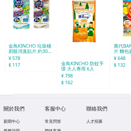
金鳥KINCHO 垃圾桶
萬代BA
廚餘消臭貼片 約30天
片 麵包
分
¥ 578
¥ 648
金鳥KINCHO 防蚊手
$ 117
$ 132
環 大人專用 6入
¥ 798
$ 162
關於我們
客服中心
聯絡我們
新聞中心
常見問答
人才招募
服務說明
聯絡客服