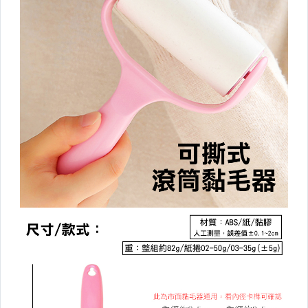
鐵藝收納
壁掛收納
桌上收納
防塵。壓縮袋
收納籃/袋
各式掛勾
廚房衛浴收納
衛生紙盒/架
收納/置物箱
▼廚房用品▼
盤/碗/碟/餐具