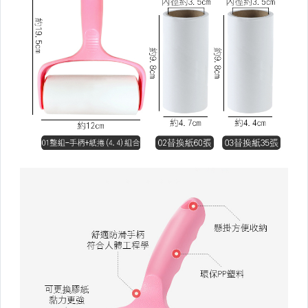
料理/烘焙
調料瓶
瀝水籃/架/蒸架
杯墊/桌墊/隔熱墊/桌布
收納罐/保鮮盒/封口夾
保溫杯/悶燒罐/便當袋
牙刷架/漱口杯
清潔工具
清潔紙巾/清潔慕斯
抹布毛巾
浴室用品