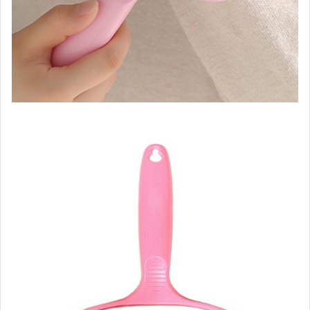
4月新品New in
緊急避難包
炎炎夏日涼涼系列
防疫專區
清倉下殺區
惜福品專區
瘋無印
▼居家生活▼
地墊
安全防護
垃圾桶/袋