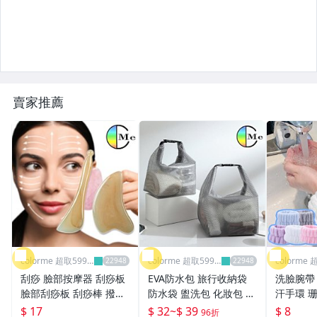
賣家推薦
colorme 超取599
colorme 超取599
colorme 
免運
免運
免運
刮痧 臉部按摩器 刮痧板
EVA防水包 旅行收納袋
洗臉腕帶
臉部刮痧板 刮痧棒 撥筋
防水袋 盥洗包 化妝包 游
汗手環 
棒 牛角刮痧板 撥筋 仿牛
泳包 手提包 運動收納包
入組 洗漱
$ 17
$ 32
~
$ 39
$ 8
96折