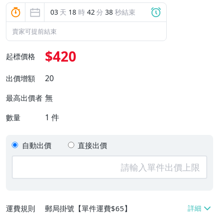
03
天
18
時
42
分
38
秒結束
賣家可提前結束
$420
起標價格
20
出價增額
無
最高出價者
1
件
數量
自動出價
直接出價
運費規則
郵局掛號【單件運費$65】