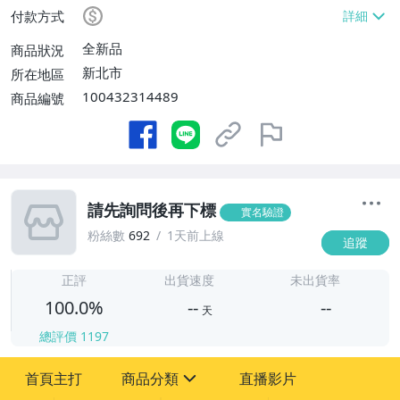
付款方式
全新品
商品狀況
新北市
所在地區
100432314489
商品編號
請先詢問後再下標
實名驗證
粉絲數
692
1天前上線
追蹤
-
-
正評
出貨速度
未出貨率
100.0%
--
--
天
總評價
1197
-
首頁主打
商品分類
直播影片
-
sign