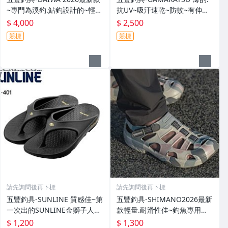
~專門為溪釣.鮎釣設計的~輕
抗UV~吸汗速乾~防蚊~有伸縮
便.薄的短版防水雨衣DR-3926J
彈性付帽防曬外套 GM-3547
$ 4,000
$ 2,500
外套特價4000元
特價2000元
競標
競標
請先詢問後再下標
請先詢問後再下標
五豐釣具-SUNLINE 質感佳~第
五豐釣具-SHIMANO2026最新
一次出的SUNLINE金獅子人字
款輕量.耐滑性佳~釣魚專用布
夾腳拖鞋SUS-401特價1200元
希涼鞋 FS-091I特價1300元
$ 1,200
$ 1,300