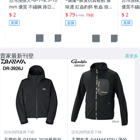
台灣漁很大~6~7~8.5~10
~廣隆~腥臭仿真蚯蚓 腥
台灣漁很
mm 優質 不鏽鋼 路亞環
味濃 紅蟲釣餌 軟蟲 假蚯
優質不鏽
S型開口 扁平 打扁 打平
蚓 海魚餌 紅蟲 路亞餌
平 打扁 打平 路
$ 2
$ 79
$ 2
79折
$ 100
路亞 雙環 雙圈 強力
假餌 誘餌 仿生餌 擬餌
雙環 路亞環
直購
直購
直購
路亞軟餌
路亞環
賣家最新刊登
看更多
請先詢問後再下標
請先詢問後再下標
五豐釣具-DAIWA 2026最新款
五豐釣具-GAMAKATSU 薄的.