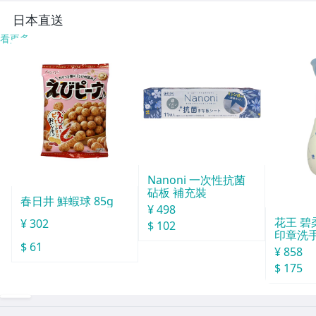
日本直送
看更多
Nanoni 一次性抗菌
砧板 補充裝
春日井 鮮蝦球 85g
¥ 498
花王 碧柔
¥ 302
$ 102
印章洗手
$ 61
0ml
¥ 858
$ 175