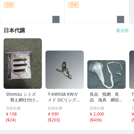
競標
競標
日本代購
看全部
Shimizu シミズ
T-KWSG8 KWガ
良品 投網 良
替え網仕付けセ
イド SiCリング
品 漁具 網目
ット ゴールド×
富士工業 ガイド
約1ｃｍ×1ｃｍ
目前出價
目前出價
目前出價
ブラック
チタンフレーム
4Ｋｇ ⑥
¥ 108
¥ 930
¥ 2,000
¥
(
$24
)
(
$203
)
(
$436
)
(