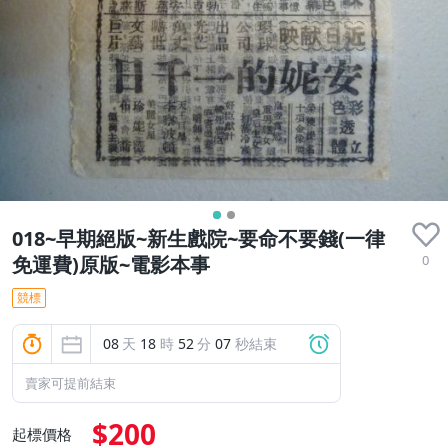
018~早期絕版~新生戲院~要命不要錢(一律
0
免運費)原版~電影本事
競標
08
天
18
時
52
分
07
秒結束
賣家可提前結束
$200
起標價格