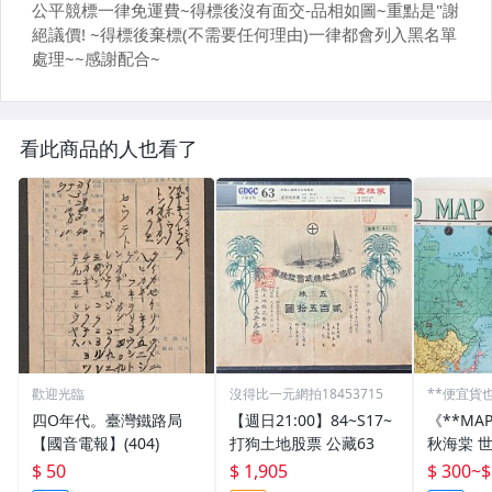
看此商品的人也看了
歡迎光臨
沒得比一元網拍18453715
**便宜貨
四O年代。臺灣鐵路局
【週日21:00】84~S17~
《**MA
【國音電報】(404)
打狗土地股票 公藏63
秋海棠 
國國旗) 
$ 50
$ 1,905
$ 300
~
$