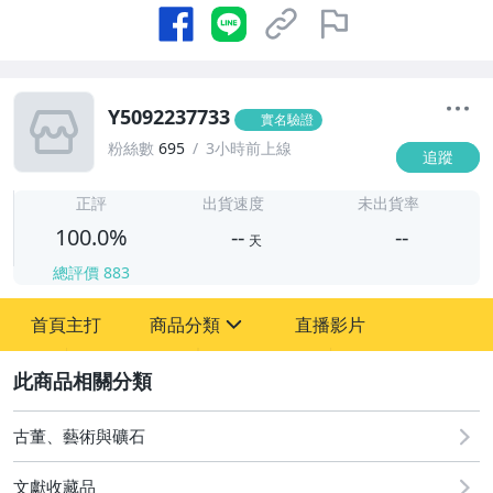
Y5092237733
實名驗證
粉絲數
695
3小時前上線
追蹤
-
-
正評
出貨速度
未出貨率
100.0%
--
--
天
總評價
883
-
首頁主打
商品分類
直播影片
-
sign
古董、藝術與礦石
2
玩具、模型與公仔
古董、藝術與礦石
文獻收藏品