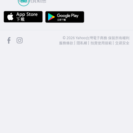
商品到貨動態
APP Store
Google Play
facebook
Instagram
©
2026
Yahoo台灣電子商務 保留所有權利
服務條款
隱私權
拍賣使用規範
交易安全