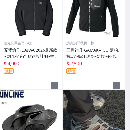
請先詢問後再下標
請先詢問後再下標
五豐釣具-DAIWA 2026最新款
五豐釣具-GAMAKATSU 薄的.
~專門為溪釣.鮎釣設計的~輕
抗UV~吸汗速乾~防蚊~有伸縮
便.薄的短版防水雨衣DR-3926J
彈性付帽防曬外套 GM-3547
$ 4,000
$ 2,500
外套特價4000元
特價2000元
競標
競標