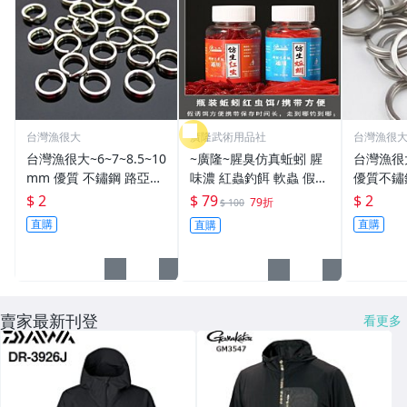
台灣漁很大
廣隆武術用品社
台灣漁很
台灣漁很大~6~7~8.5~10
~廣隆~腥臭仿真蚯蚓 腥
台灣漁很
mm 優質 不鏽鋼 路亞環
味濃 紅蟲釣餌 軟蟲 假蚯
優質不鏽
S型開口 扁平 打扁 打平
蚓 海魚餌 紅蟲 路亞餌
平 打扁 打平 路
$ 2
$ 79
$ 2
79折
$ 100
路亞 雙環 雙圈 強力
假餌 誘餌 仿生餌 擬餌
雙環 路亞環
直購
直購
直購
路亞軟餌
路亞環
賣家最新刊登
看更多