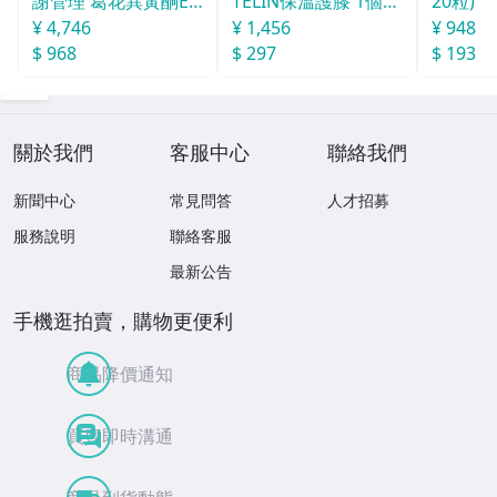
謝管理 葛花異黃酮EX
TELIN保溫護膝 1個入
20粒)
30日份 120粒
L
¥ 4,746
¥ 1,456
¥ 948
$ 968
$ 297
$ 193
關於我們
客服中心
聯絡我們
新聞中心
常見問答
人才招募
服務說明
聯絡客服
最新公告
手機逛拍賣，購物更便利
商品降價通知
買賣即時溝通