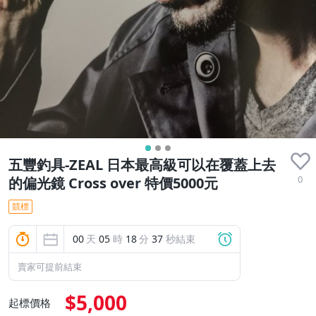
五豐釣具-ZEAL 日本最高級可以在覆蓋上去
0
的偏光鏡 Cross over 特價5000元
競標
00
天
05
時
18
分
36
秒結束
賣家可提前結束
$5,000
起標價格