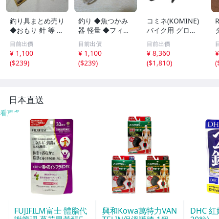
釣り具まとめ売り
釣り ◆魚つかみ
コミネ(KOMINE)
◆おもり 針 等 釣
器 軽量 ◆フィッ
バイク用 グロー
り 海釣り 川釣り
シュグリップ 防
ブ GK-2273 アー
目前出價
目前出價
目前出價
錆性 フィッシュ
バンメッシュグロ
¥ 1,100
¥ 1,100
¥ 8,360
¥
グリッパー コン
ーブ Grey Black
(
$239
)
(
$239
)
(
$1,810
)
(
パクト 魚掴み器
Lya
ステンレス鋼
日本直送
看更多
FUJIFILM富士 體脂代
興和Kowa萬特力VAN
DHC 紅