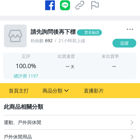
請先詢問後再下標
實名驗證
粉絲數
692
21小時前上線
追蹤
-
-
正評
出貨速度
未出貨率
100.0%
--
--
天
總評價
1197
-
首頁主打
商品分類
直播影片
-
sign
運動、戶外與休閒
2
運動、戶外與休閒
戶外休閒用品