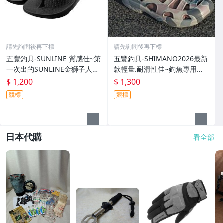
請先詢問後再下標
請先詢問後再下標
五豐釣具-SUNLINE 質感佳~第
五豐釣具-SHIMANO2026最新
一次出的SUNLINE金獅子人字
款輕量.耐滑性佳~釣魚專用布
夾腳拖鞋SUS-401特價1200元
希涼鞋 FS-091I特價1300元
$ 1,200
$ 1,300
競標
競標
日本代購
看全部