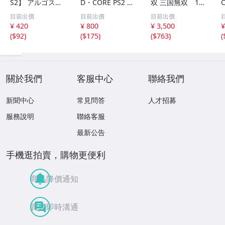
S2】 アルゴスの
D・CORE PS2 プ
双 三国無双 1+2
C
戦士
レイステーション
+2 猛将伝+最強デ
目前出價
目前出價
目前出價
2 デッドオアアラ
ータ+3+3 猛将伝
¥ 420
¥ 800
¥ 3,500
¥
イブ ハードコア
+3 Empires+4+4
(
$92
)
(
$175
)
(
$763
)
(
DOA2 起動確認
猛将伝+4 Empire
済み 説明書欠品
s+5 Special
關於我們
客服中心
聯絡我們
新聞中心
常見問答
人才招募
服務說明
聯絡客服
最新公告
手機逛拍賣，購物更便利
商品降價通知
買賣即時溝通