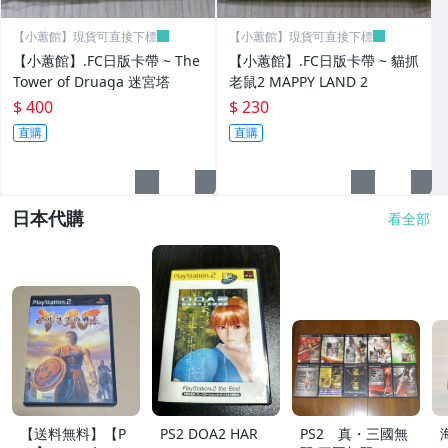
【小蕙館】現貨可直接下標
【小蕙館】現貨可直接下標
【小蕙館】.FC日版卡帶 ~ The
【小蕙館】.FC日版卡帶 ~ 貓抓
Tower of Druaga 迷宮塔
老鼠2 MAPPY LAND 2
$ 400
$ 230
直購
直購
日本代購
看全部
【送料無料】【P
PS2 DOA2 HAR
PS2 真・三國無