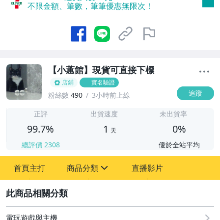
000免運費】
不限金額、筆數，筆筆優惠無限次！
【小蕙館】現貨可直接下標
店鋪
實名驗證
追蹤
粉絲數
490
3小時前上線
1
正評
出貨速度
未出貨率
99.7%
1
0%
天
總評價
2308
優於全站平均
首頁主打
商品分類
直播影片
sign
2
電玩遊戲與主機