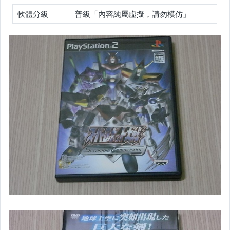
3DS 【需日規機】
軟體分級
普級「內容純屬虛擬，請勿模仿」
XBOX
XBOX360
SS
DC
Wii
GB【黑白】
GBC【彩色】
GBA
N64
MD【CD】