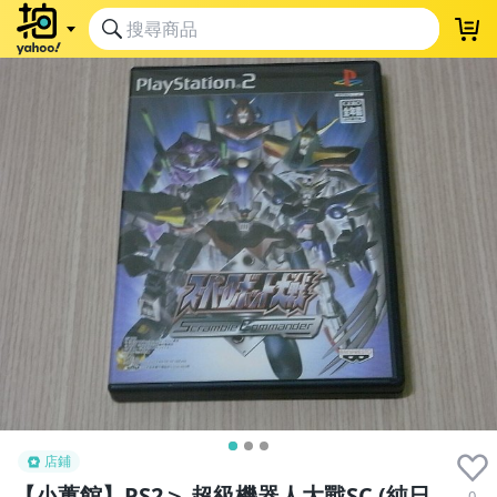
店鋪
【小蕙館】PS2＞ 超級機器人大戰SC (純日
0