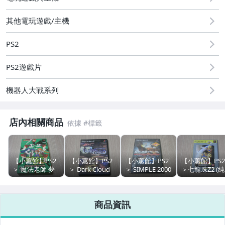
其他電玩遊戲/主機
PS2
PS2遊戲片
PS
機器人大戰系列
PS2
PS3
店內相關商品
PSP
PSV
【小蕙館】PS2
【小蕙館】PS2
【小蕙館】PS2
【小蕙館】PS2
＞ 魔法老師 夢
＞ Dark Cloud
＞ SIMPLE 2000
＞七龍珠Z2 (純
DSi
幻戰略 舞姬版 ~
闇雲 (純日版)
終極系列：
日best版)
限定版 (純日版)
Vol.28 鬥走! 喧
A
嘩鬥車 (純日版)
NDS
商品資訊
全新品
NDS 【祼卡】