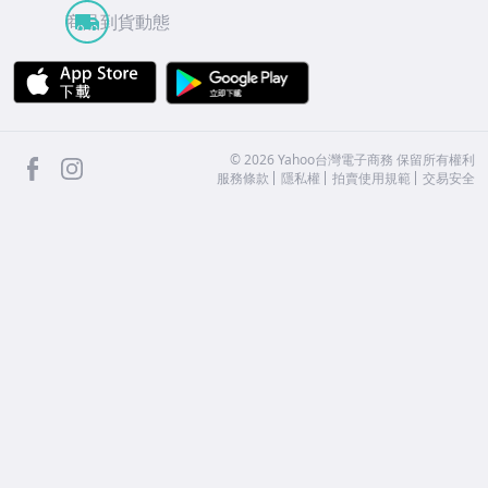
商品到貨動態
APP Store
Google Play
facebook
Instagram
©
2026
Yahoo台灣電子商務 保留所有權利
服務條款
隱私權
拍賣使用規範
交易安全