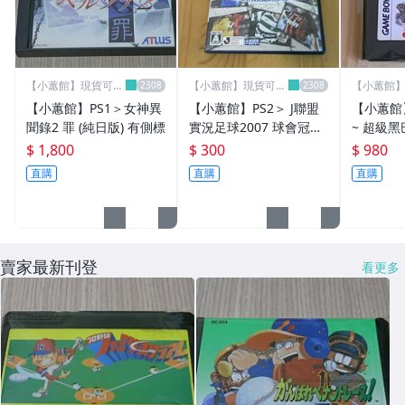
【小蕙館】現貨可直
【小蕙館】現貨可直
【小蕙館
接下標
接下標
接下標
【小蕙館】PS1＞女神異
【小蕙館】PS2＞ J聯盟
【小蕙館
聞錄2 罪 (純日版) 有側標
實況足球2007 球會冠軍
~ 超級黑
盃 (純日版)
$ 1,800
$ 300
$ 980
直購
直購
直購
賣家最新刊登
看更多