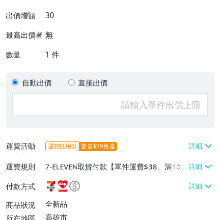
30
出價增額
無
最高出價者
1
件
數量
自動出價
直接出價
運費活動
運費抵用券
驚喜$99免運
運費規則
7-ELEVEN取貨付款【單件運費$38、滿100
件或消費滿$1000000免運費】、7-ELEVEN
付款方式
取貨不付款【單件運費$38】、萊爾富取貨
付款【單件運費$60、滿50件或消費滿$30
全新品
商品狀況
0000免運費】、郵局掛號【單件運費$50、
高雄市
所在地區