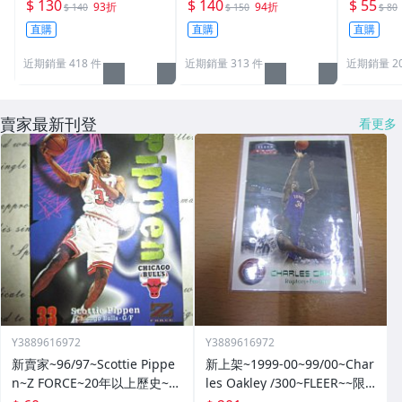
原廠原裝 一般卡夾 / 塑
原廠原裝 一般卡夾 / 塑
卡夾 / 
$ 130
$ 140
$ 55
93折
94折
$ 140
$ 150
$ 80
膠殼 尺寸：35pt
膠殼 尺寸：55pt
pt / CPH
直購
直購
直購
近期銷量 418 件
近期銷量 313 件
近期銷量 20
賣家最新刊登
看更多
Y3889616972
Y3889616972
新賣家~96/97~Scottie Pippe
新上架~1999-00~99/00~Char
n~Z FORCE~20年以上歷史~無
les Oakley /300~FLEER~~限
限量~
量/300~1060114-1