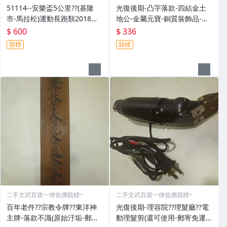
51114--安樂盃5公里??(基隆
光復後期-凸字落款-四結金土
市-馬拉松)運動長跑類2018年-
地公-金屬元寶-銅質裝飾品-宗
精緻獎牌??紀念章??(金屬材質-
教發財金??(郵寄免運費)罕見收
$ 600
$ 336
郵寄免運費)
藏品
競標
競標
二手文武百貨一律低價競標~
二手文武百貨一律低價競標~
百年老件??宗教令牌??東洋神
光復後期-理容院??理髮廳??電
主牌-落款不識(原始汙垢-郵寄
動理髮剪(還可使用-郵寄免運