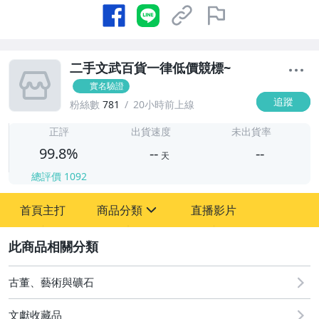
二手文武百貨一律低價競標~
實名驗證
追蹤
粉絲數
781
20小時前上線
-
-
正評
出貨速度
未出貨率
99.8%
--
--
天
總評價
1092
-
首頁主打
商品分類
直播影片
-
sign
古董、藝術與礦石
2
玩具、模型與公仔
古董、藝術與礦石
文獻收藏品