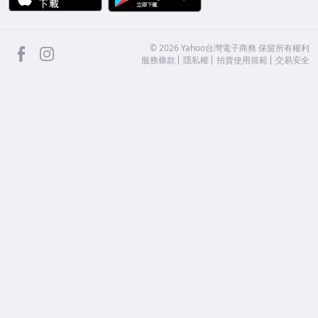
facebook
Instagram
©
2026
Yahoo台灣電子商務 保留所有權利
服務條款
隱私權
拍賣使用規範
交易安全