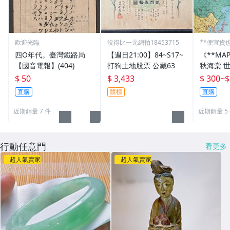
歡迎光臨
沒得比一元網拍18453715
**便宜貨
四O年代。臺灣鐵路局
【週日21:00】84~S17~
《**MA
【國音電報】(404)
打狗土地股票 公藏63
秋海棠 
國國旗) 
$ 50
$ 3,433
$ 300
~
$
直購
競標
直購
近期銷量 7 件
近期銷量 5
行動任意門
看更多
超人氣賣家
超人氣賣家