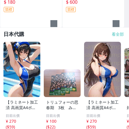
免運費)罕見收藏品-60729
費)收藏品~收藏用
$ 180
$ 600
競標
競標
日本代購
看全部
【ラミネート加工
トリュフォーの思
【ラミネート加工
済 高画質A4ポス
春期 3枚 みゆ
済 高画質A4ポス
ター】1583 AI美
き座 ジュリー
ター】1582 AI美
目前出價
目前出價
目前出價
女 イラスト ポス
デムソー ｋ
女 イラスト ポス
¥ 270
¥ 100
¥ 270
¥
ター セクシー か
ター セクシー か
(
$59
)
(
$22
)
(
$59
)
(