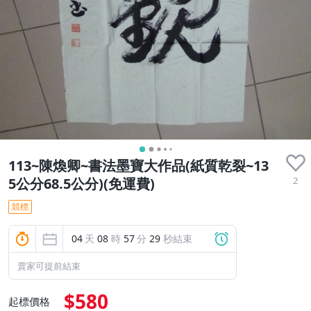
113~陳煥卿~書法墨寶大作品(紙質乾裂~13
2
5公分68.5公分)(免運費)
競標
04
天
08
時
57
分
27
秒結束
賣家可提前結束
$580
起標價格