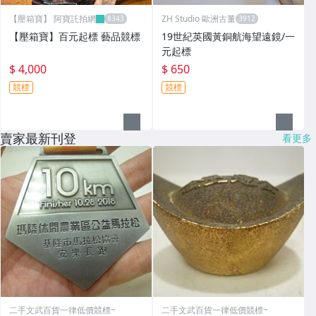
【壓箱寶】 阿寶託拍網
ZH Studio 歐洲古董
【壓箱寶】百元起標 藝品競標
19世紀英國黃銅航海望遠鏡/一
元起標
$ 4,000
$ 650
競標
競標
賣家最新刊登
看更多
二手文武百貨一律低價競標~
二手文武百貨一律低價競標~