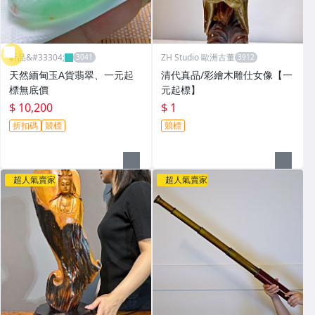
昕品&#33304;
ZH Studio 歐洲古董
天然緬甸玉A貨翡翠、一元起
清代真品/彩繪木雕仕女像【一
標無底價
元起標】
$ 10,200
$ 1
折扣碼
競標
競標
超人氣賣家
超人氣賣家