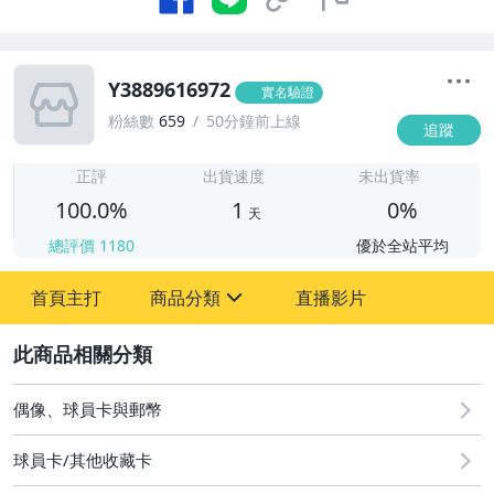
Y3889616972
實名驗證
粉絲數
659
50分鐘前上線
追蹤
1
正評
出貨速度
未出貨率
100.0%
1
0%
天
總評價
1180
優於全站平均
首頁主打
商品分類
直播影片
sign
2
偶像、球員卡與郵幣
偶像、球員卡與郵幣
球員卡/其他收藏卡