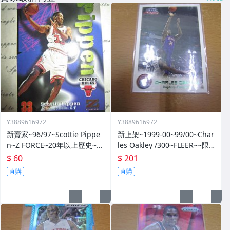
Y3889616972
Y3889616972
新賣家~96/97~Scottie Pippe
新上架~1999-00~99/00~Char
n~Z FORCE~20年以上歷史~無
les Oakley /300~FLEER~~限
限量~
量/300~1060114-1
$ 60
$ 201
直購
直購