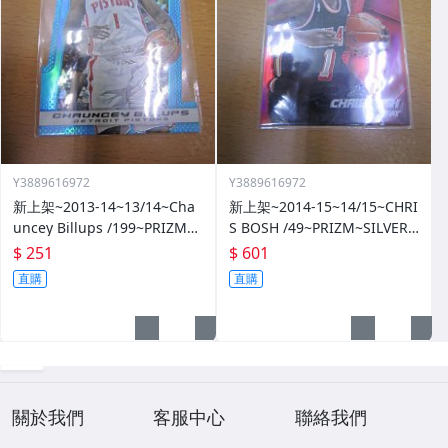
Y3889616972
Y3889616972
新上架~2013-14~13/14~Cha
新上架~2014-15~14/15~CHRI
uncey Billups /199~PRIZM~S
S BOSH /49~PRIZM~SILVER~
ILVER~藍亮~限量/199~10601
紅亮~低限量/49~1060114-1
$ 251
$ 601
14-1
直購
直購
關於我們
客服中心
聯絡我們