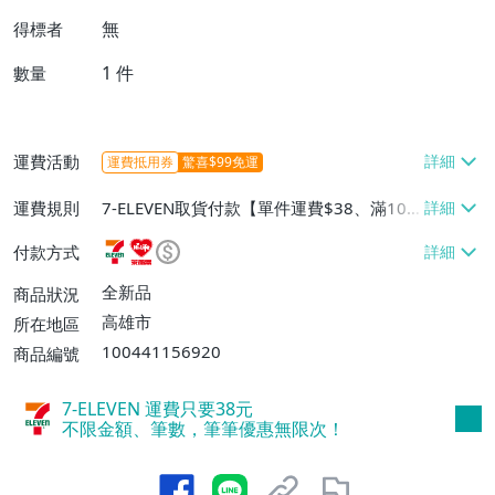
無
得標者
1
件
數量
運費活動
運費抵用券
驚喜$99免運
運費規則
7-ELEVEN取貨付款【單件運費$38、滿100
件或消費滿$1000000免運費】、7-ELEVEN
付款方式
取貨不付款【單件運費$38】、萊爾富取貨
付款【單件運費$60、滿50件或消費滿$30
全新品
商品狀況
0000免運費】、郵局掛號【單件運費$50、
高雄市
所在地區
滿30件或消費滿$30000免運費】
100441156920
商品編號
7-ELEVEN 運費只要
38
元
不限金額、筆數，筆筆優惠無限次！