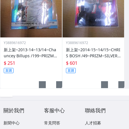
Y3889616972
Y3889616972
新上架~2013-14~13/14~Cha
新上架~2014-15~14/15~CHRI
uncey Billups /199~PRIZM~S
S BOSH /49~PRIZM~SILVER~
ILVER~藍亮~限量/199~10601
紅亮~低限量/49~1060114-1
$ 251
$ 601
14-1
直購
直購
關於我們
客服中心
聯絡我們
新聞中心
常見問答
人才招募