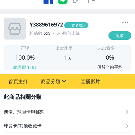
Y3889616972
實名驗證
粉絲數
659
8小時前上線
追蹤
1
正評
出貨速度
未出貨率
100.0%
1
0%
天
總評價
1181
優於全站平均
首頁主打
商品分類
直播影片
sign
2
偶像、球員卡與郵幣
偶像、球員卡與郵幣
球員卡/其他收藏卡