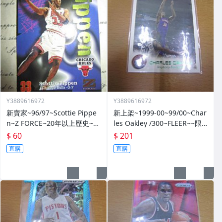
Y3889616972
Y3889616972
新賣家~96/97~Scottie Pippe
新上架~1999-00~99/00~Char
n~Z FORCE~20年以上歷史~無
les Oakley /300~FLEER~~限
限量~
量/300~1060114-1
$ 60
$ 201
直購
直購