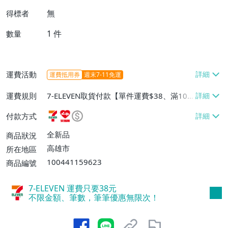
無
得標者
1
件
數量
運費活動
運費抵用券
週末7-11免運
運費規則
7-ELEVEN取貨付款【單件運費$38、滿100
件或消費滿$1000000免運費】、7-ELEVEN
付款方式
取貨不付款【單件運費$38】、萊爾富取貨
付款【單件運費$60、滿50件或消費滿$30
全新品
商品狀況
0000免運費】、郵局掛號【單件運費$50、
高雄市
所在地區
滿30件或消費滿$30000免運費】
100441159623
商品編號
7-ELEVEN 運費只要
38
元
不限金額、筆數，筆筆優惠無限次！