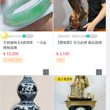
昕品&#33304;
【壓箱寶】 阿寶託拍網
天然緬甸玉A貨翡翠、一元起
【壓箱寶】百元起標 藝品競標
標無底價
$ 10,200
$ 3,100
折扣碼
競標
競標
超人氣賣家