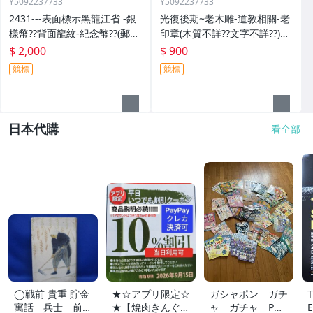
Y5092237733
Y5092237733
2431---表面標示黑龍江省 -銀
光復後期~老木雕-道教相關-老
樣幣??背面龍紋-紀念幣??(郵寄
印章(木質不詳??文字不詳??)歷
免運費)
史民俗文物??(郵寄免運費)
$ 2,000
$ 900
競標
競標
日本代購
看全部
◯戦前 貴重 貯金
★☆アプリ限定☆
ガシャポン ガチ
寓話 兵士 前
★【焼肉きんぐ】
ャ ガチャ POP