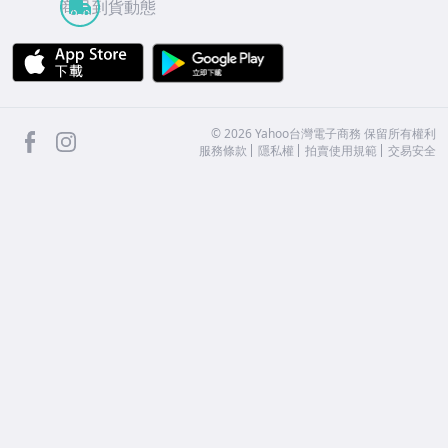
商品到貨動態
APP Store
Google Play
facebook
Instagram
©
2026
Yahoo台灣電子商務 保留所有權利
服務條款
隱私權
拍賣使用規範
交易安全