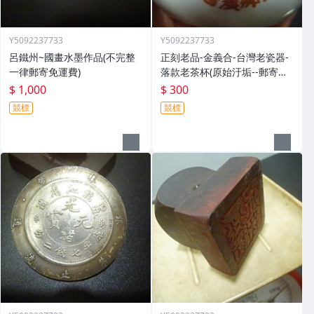
Y5092237733
Y5092237733
呂鐵州~國畫水墨作品(不完整
正刻老品-金義合-台灣老瓷器-
一律郵寄免運費)
落款老茶杯(原始汙垢--郵寄免
運費)
$ 1,000
$ 300
競標
競標