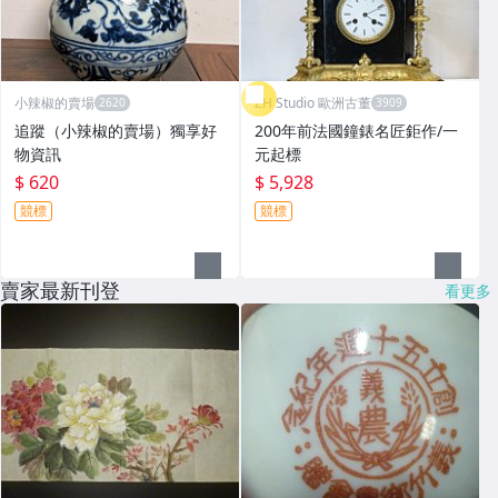
小辣椒的賣場
ZH Studio 歐洲古董
追蹤（小辣椒的賣場）獨享好
200年前法國鐘錶名匠鉅作/一
物資訊
元起標
$ 620
$ 5,928
競標
競標
賣家最新刊登
看更多