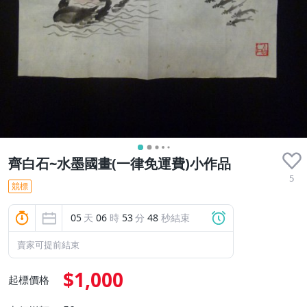
齊白石~水墨國畫(一律免運費)小作品
5
競標
05
天
06
時
53
分
46
秒結束
賣家可提前結束
$1,000
起標價格