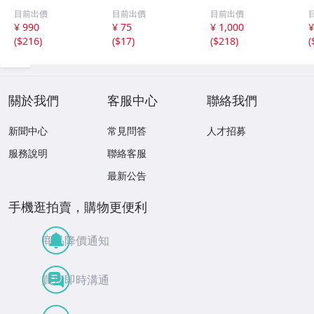
線 昭和１４年
平日いつでもクー
ポップ 台紙
目前出價
目前出價
目前出價
非売品 貯金局 古
ポン 10%割引券
非売品 まとめ
¥ 990
¥ 75
¥ 1,000
¥
い 昭和 レトロ ア
9月15日まで Pay
て アンパンマ
(
$216
)
(
$17
)
(
$218
)
(
ンティーク ヴィ
Pay・クレカ決済
ン ポケモン ガ
ンテージ ディス
可 当日利用可能
ンダム サンリ
プレイ /42614
オ 他 大量
關於我們
客服中心
聯絡我們
新聞中心
常見問答
人才招募
服務說明
聯絡客服
最新公告
手機逛拍賣，購物更便利
商品降價通知
買賣即時溝通