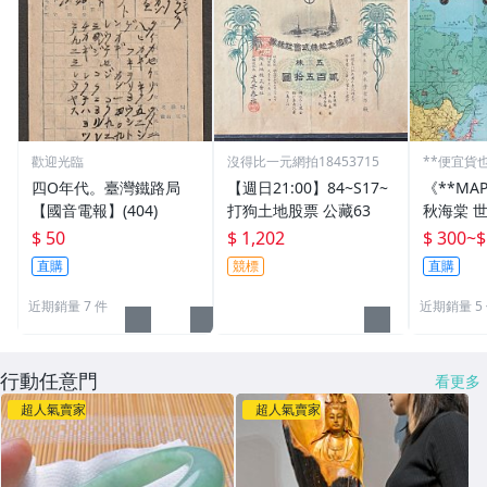
歡迎光臨
沒得比一元網拍18453715
**便宜貨
四O年代。臺灣鐵路局
【週日21:00】84~S17~
《**MA
【國音電報】(404)
打狗土地股票 公藏63
秋海棠 
國國旗) 
$ 50
$ 1,202
$ 300
~
$
直購
競標
直購
近期銷量 7 件
近期銷量 5
行動任意門
看更多
超人氣賣家
超人氣賣家