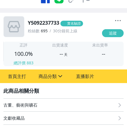
Y5092237733
實名驗證
粉絲數
695
30分鐘前上線
追蹤
-
-
正評
出貨速度
未出貨率
100.0%
--
--
天
總評價
883
-
首頁主打
商品分類
直播影片
-
sign
古董、藝術與礦石
2
玩具、模型與公仔
古董、藝術與礦石
文獻收藏品